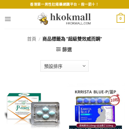
Skip
香港第一男性壯陽藥網購平台，假一罰十！
to
content
0
首頁
/
商品標籤為 “超級雙效威而鋼”
篩選