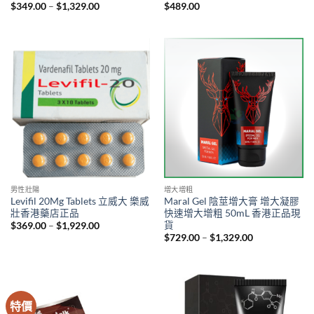
Price
$
349.00
–
$
1,329.00
$
489.00
range:
$349.00
through
$1,329.00
男性壯陽
增大增粗
Levifil 20Mg Tablets 立威大 樂威
Maral Gel 陰莖增大膏 增大凝膠
壯香港藥店正品
快速增大增粗 50mL 香港正品現
貨
Price
$
369.00
–
$
1,929.00
range:
Price
$
729.00
–
$
1,329.00
$369.00
range:
through
$729.00
$1,929.00
through
$1,329.00
特價