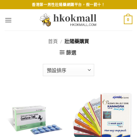
Skip
香港第一男性壯陽藥網購平台，假一罰十！
to
content
0
首頁
/
壯陽藥購買
篩選