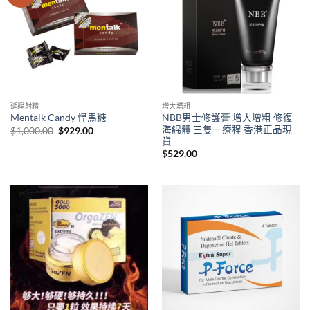
延遲射精
增大增粗
NBB男士修護膏 增大增粗 修復
Mentalk Candy 悍馬糖
海綿體 三隻一療程 香港正品現
Original
Current
$
1,000.00
$
929.00
price
price
貨
was:
is:
$
529.00
$1,000.00.
$929.00.