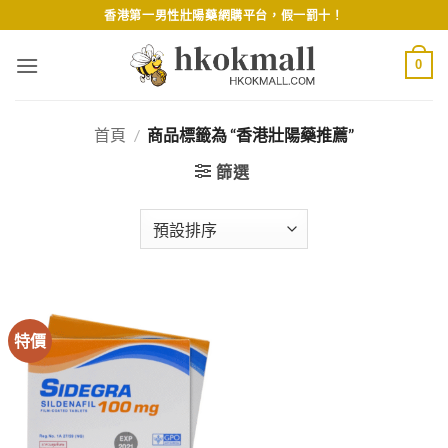
Skip
香港第一男性壯陽藥網購平台，假一罰十！
to
content
0
首頁
/
商品標籤為 “香港壯陽藥推薦”
篩選
特價