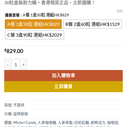
30粒盒裝耐力糖。香港現貨正品，立即選購！
through
$2,029.00
清除
: A餐 1盒30粒 港紙HK$829
優惠套餐
A餐 1盒30粒 港紙HK$829
B餐 2盒60粒 港紙HK$1529
C餐 3盒90粒 港紙HK$2029
$
829.00
印尼红糖 Misteri Candy 人參咖啡糖 咖啡糖 耐力糖 30/1盒 香港現貨正
加入購物車
立即購買
貨號:
不提供
分類:
延時助勃
標籤:
Misteri Candy
,
人參咖啡糖
,
人參萃取
,
印尼紅糖
,
即時活力
,
咖啡因
,