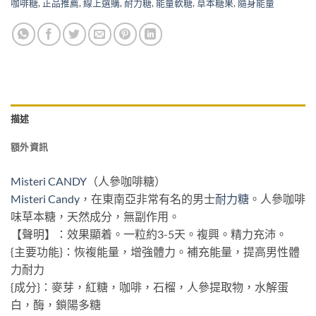
咖啡糖
,
正品推薦
,
線上選購
,
耐力糖
,
能量軟糖
,
草本糖果
,
隨身能量
描述
額外資訊
Misteri CANDY
（人參咖啡糖）
Misteri Candy
，在東南亞非常有名的男士
耐力糖
。人參咖啡
味草本糖，天然成分，無副作用。
【聲明】：效果顯着。一粒約3-5天。複興。精力充沛。
{主要功能}：恢複能量，增強體力。補充能量，提高男性體
力耐力
{成分}：麥芽，紅糖，咖啡，石榴，人參提取物，水解蛋
白，酶，鎖陽多糖