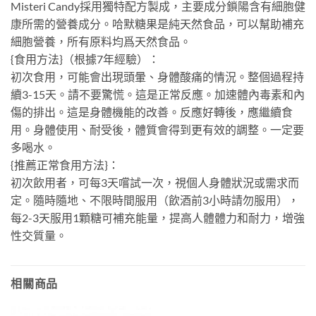
Misteri Candy採用獨特配方製成，主要成分鎖陽含有細胞健
康所需的營養成分。哈默糖果是純天然食品，可以幫助補充
細胞營養，所有原料均爲天然食品。
{食用方法}（根據7年經驗）：
初次食用，可能會出現頭暈、身體酸痛的情況。整個過程持
續3-15天。請不要驚慌。這是正常反應。加速體內毒素和內
傷的排出。這是身體機能的改善。反應好轉後，應繼續食
用。身體使用、耐受後，體質會得到更有效的調整。一定要
多喝水。
{推薦正常食用方法}：
初次飲用者，可每3天嚐試一次，視個人身體狀況或需求而
定。隨時隨地、不限時間服用（飲酒前3小時請勿服用），
每2-3天服用1顆糖可補充能量，提高人體體力和耐力，增強
性交質量。
相關商品