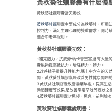
黃秋葵牡蠣膠囊有什麽優
黃秋葵牡蠣膠囊當天奏效
黃秋葵牡蠣
膠囊主要成分為秋葵牡，所周
控制力，满足生理心理的雙重需求，同時
適合中老年服用。
黃秋葵牡蠣膠囊功效：
1補充體力，抗疲勞:瑪卡善豐富,含有大
囊能夠提高抵抗力，增强精力、體力。
2.改善精子量提升性能力:瑪卡中含有的
間，黃秋葵牡蠣膠囊是改善男性健康問題
3.黃秋葵牡蠣膠囊改善陽痿早泄，提高生
勃起硬度等效果,是改善陽痿早泄等症狀之極
4.黃秋葵牡蠣膠囊封尿频，尿急，前列腺
黃秋葵牡蠣膠囊說明書：