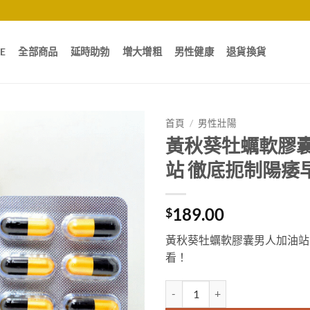
E
全部商品
延時助勃
增大增粗
男性健康
退貨換貨
首頁
/
男性壯陽
黃秋葵牡蠣軟膠囊
站 徹底扼制陽痿
189.00
$
黃秋葵牡蠣軟膠囊男人加油站
看！
黃秋葵牡蠣軟膠囊香港官網正品 男