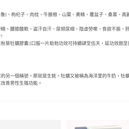
(秘鲁)、枸杞子、肉桂、牛滕根、山蕖、黄精、覆盆子、桑葚、高
滑精、腰膝酸軟、盗汗自汗、尿频尿細、陰虚勞嗽、食欲不振、
!
秋葵牡蠣膠囊:(口服一片助勃功效可持續肆至伍天，延功效捌至
它的另一個稱號，那就是生蚝。牡蠣又被稱為海洋里的牛奶，牡
於改善男性生殖功能。