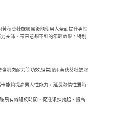
用黃秋葵牡蠣膠囊後能使男人全面提升男性
精力充沛，带来意想不到的年輕效果。特别
增強肌肉耐力等功效,經常服用黃秋葵牡蠣膠
瑪卡能夠提高男人性能力，延長激情性爱時
囍胺晨有縮短反時間，促准讯辣勃起，提高