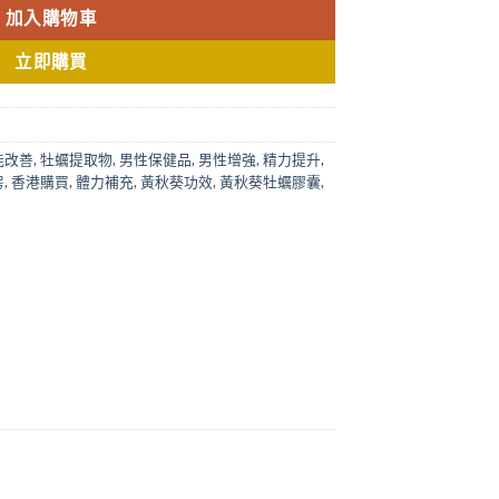
加入購物車
立即購買
能改善
,
牡蠣提取物
,
男性保健品
,
男性增強
,
精力提升
,
房
,
香港購買
,
體力補充
,
黃秋葵功效
,
黃秋葵牡蠣膠囊
,