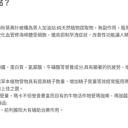
點？
知秋葵典针被種為男人加油站:純天然植物提取物，無副作用，服
软化血管修海绵體受细胞，徹底扼制早洩症狀，改善性功能讓人
量的鐵、蛋白質、氨墓酸、牛磺酸等誉養成分,具有顯著的抗疲勞、
天然草本植物营物具有提高精子数量、增加精子質量等效經常服用
的上佳之選。
活管量，瑪卡不但誉善曹富而目有的牛物活件物管瑪珈烯、瑪珈
品:
炎，前列腺阳大有辅助治瘠作用。