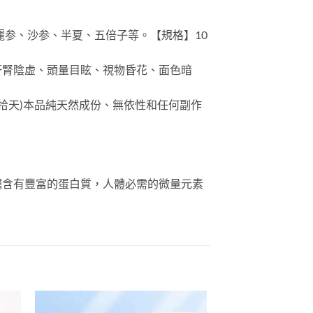
麗参、沙参、半夏、五倍子等。【規格】10
肝腎陰虚、頭量目眩、視物昏花、面色暗
拾天)本品純天然成份、無依性和任何副作
蠣含有豐富的蛋白質，人體必需的微量元素