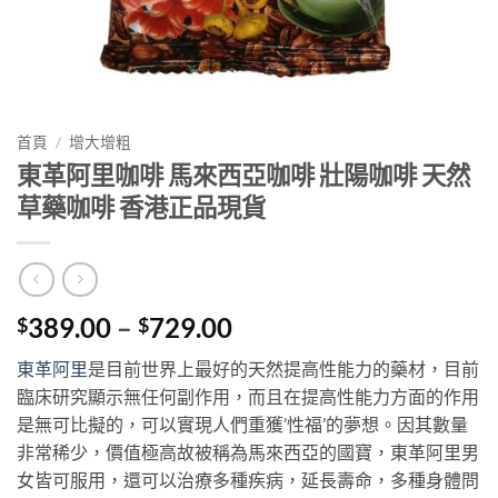
首頁
/
增大增粗
東革阿里咖啡 馬來西亞咖啡 壯陽咖啡 天然
草藥咖啡 香港正品現貨
Price
389.00
–
729.00
$
$
range:
東革阿里
是目前世界上最好的天然提高性能力的藥材，目前
$389.00
臨床研究顯示無任何副作用，而且在提高性能力方面的作用
through
是無可比擬的，可以實現人們重獲’性福’的夢想。因其數量
$729.00
非常稀少，價值極高故被稱為馬來西亞的國寶，東革阿里男
女皆可服用，還可以治療多種疾病，延長壽命，多種身體問