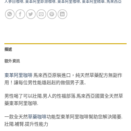
人參白咖啡
,
東革阿里即溶咖啡
,
東革阿里咖啡
,
東革阿里精華
,
馬來西亞
描述
額外資訊
東革阿里咖啡
馬來西亞原裝進口，純天然草藥配方無副作
用！讓每位男性能雄赳赳的做個男子漢..
男性喝了可以壯陽.男人的性福部落.馬來西亞國寶全天然草
藥東革阿里咖啡.
一款全天然
草藥咖啡
功能型東革阿里咖啡幫助您解決陽萎.
壯陽.補腎.提升性能力