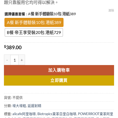
題只靠服用它均可得以解決。
清除
: A餐 新手體驗裝10包 港紙389
選擇優惠套餐
A餐 新手體驗裝10包 港紙389
B餐 帝王享受裝20包 港紙729
$
389.00
東革阿里咖啡 馬來西亞咖啡 壯陽咖啡 天然草藥咖啡 香港正品現貨 數
加入購物車
立即購買
貨號:
不提供
分類:
增大增粗
,
延遲射精
標籤:
alicafe阿里咖啡
,
Biotropics東革亞里白咖啡
,
POWERROOT東革阿里