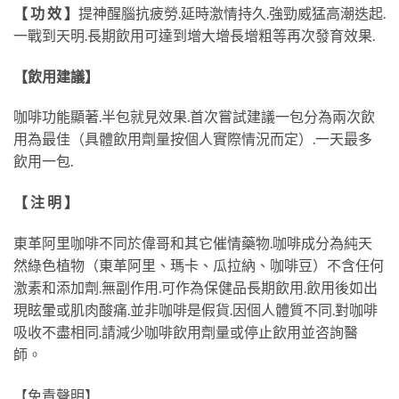
【 功 效 】
提神醒腦抗疲勞.延時激情持久.強勁威猛高潮迭起.
一戰到天明.長期飲用可達到增大增長增粗等再次發育效果.
【飲用建議】
咖啡功能顯著.半包就見效果.首次嘗試建議一包分為兩次飲
用為最佳（具體飲用劑量按個人實際情況而定）.一天最多
飲用一包.
【 注 明 】
東革阿里咖啡不同於偉哥和其它催情藥物.咖啡成分為純天
然綠色植物（東革阿里、瑪卡、瓜拉納、咖啡豆）不含任何
激素和添加劑.無副作用.可作為保健品長期飲用.飲用後如出
現眩暈或肌肉酸痛.並非咖啡是假貨.因個人體質不同.對咖啡
吸收不盡相同.請減少咖啡飲用劑量或停止飲用並咨詢醫
師。
【免責聲明】