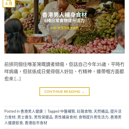
6 月
前排同個住喺荃灣嘅讀者傾偈，佢話自己今年35歲，平時冇
咩病痛，但就係成日覺得個人好攰、冇精神，連帶嗰方面都
愈來 […]
CONTINUE READING
→
Posted in
香港男人健康
|
Tagged
中醫補腎
,
壯陽食物
,
天然補品
,
提升活
力食材
,
男士養生
,
男性保健品
,
男性補身食材
,
食物提升男性活力
,
香港男
人健康飲食
,
香港街市食材