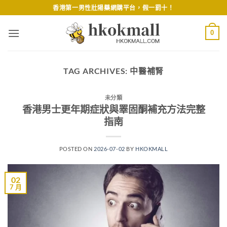
Skip
香港第一男性壯陽藥網購平台，假一罰十！
to
content
0
TAG ARCHIVES:
中醫補腎
未分類
香港男士更年期症狀與睪固酮補充方法完整
指南
POSTED ON
2026-07-02
BY
HKOKMALL
02
7 月