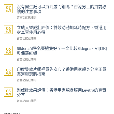
沒有醫生紙可以買到威而鋼嗎？香港男士購買前必
07
8 月
讀的注意事項
在
留言功能已關閉
〈沒
有
立威大樂威壯評價：雙效助勃加延時配方，香港用
06
醫
8 月
家真實使用心得
生
在
留言功能已關閉
紙
〈立
可
威
以
Sildenafil學名藥邊隻好？一文比較Sidegra、VI[DK]
06
大
買
8 月
與保羅紅鑽
樂
到
在
留言功能已關閉
威
威
〈Sildenafil
壯
而
學
評
印度雙效片哪裡買先安心？香港用家親身分享正貨
05
鋼
名
價：
8 月
渠道與選購指南
嗎？
藥
雙
香
在
留言功能已關閉
邊
效
港
〈印
隻
助
男
度
好？
樂威壯效果評價：香港用家親身服用Levitra的真實
05
勃
士
雙
一
8 月
分享
加
購
效
文
延
買
在
留言功能已關閉
片
比
時
前
〈樂
哪
較
配
必
威
裡
Sidegra、
方，
讀
壯