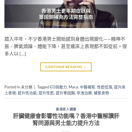
踏入中年，不少香港男士開始感到身體出現變化——精神不
振、脾氣煩躁、體能下降，甚至連床上表現都不如從前。很
多人以 […]
CONTINUE READING
→
Posted in 未分類
|
Tagged
ED與壓力
,
Maca
,
中醫補腎
,
性慾低落
,
提升床
上表現
,
提升性功能
,
提升性慾
,
提升睪固酮
,
早洩治療
,
補腎食物
香港男人健康
肝臟健康會影響性功能嗎？香港中醫解讀肝
腎同源與男士能力提升方法