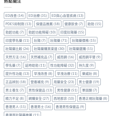
熱點關注
買
VI[DK]
香
的
效
先
與
港
注
果
安
保
用
意
評
心？
羅
ED改善
(14)
ED治療
(31)
ED與心血管疾病
(13)
家
事
價：
香
紅
真
項〉
香
港
鑽〉
PDE5抑制劑
(13)
保健品推薦
(18)
健康飲食
(7)
助勃
(15)
實
中
港
用
中
使
用
家
勃起功能
(7)
勃起功能障礙
(10)
印度壯陽藥
(15)
用
家
親
心
親
印度學名藥
(11)
壯陽
(7)
壯陽藥
(71)
壯陽藥價格
(15)
身
得〉
身
分
中
服
壯陽藥比較
(26)
壯陽藥購買渠道
(30)
壯陽藥選購
(11)
享
用
正
天然方法
(16)
天然補充品
(7)
威而鋼
(16)
威而鋼平替
(9)
Levitra
貨
的
渠
學名藥
(7)
延時助勃
(11)
性功能障礙
(32)
持久度
(9)
真
道
實
與
提升性功能
(13)
早洩改善
(8)
早洩治療
(11)
樂威壯
(8)
分
選
享〉
購
正品辨別
(18)
營養補充
(9)
用藥安全
(23)
男士健康
(19)
中
指
南〉
男士養生
(7)
男性保健品
(13)
男性健康
(51)
睪固酮
(7)
中
精力不足
(8)
網購安全
(27)
西地那非
(10)
香港正規壯陽藥
(8)
香港男人
(11)
香港男士
(16)
香港男性保健品
(9)
香港買壯陽藥推薦
(11)