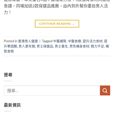
食譜，同場加送2款保健品推薦，由內到外幫你重拾男人活
力！
CONTINUE READING
→
Posted in
香港男人健康
|
Tagged
中醫補腎
,
中醫食療
,
提升活力食材
,
提
升睪固酮
,
男人更年期
,
男士保健品
,
男士養生
,
男性補身食材
,
精力不足
,
補
腎食物
搜尋
最新資訊