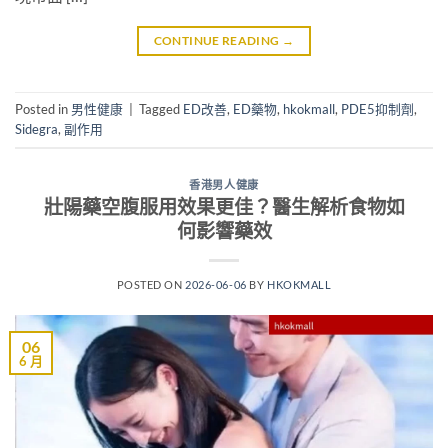
CONTINUE READING
→
Posted in
男性健康
|
Tagged
ED改善
,
ED藥物
,
hkokmall
,
PDE5抑制劑
,
Sidegra
,
副作用
香港男人健康
壯陽藥空腹服用效果更佳？醫生解析食物如
何影響藥效
POSTED ON
2026-06-06
BY
HKOKMALL
06
6 月