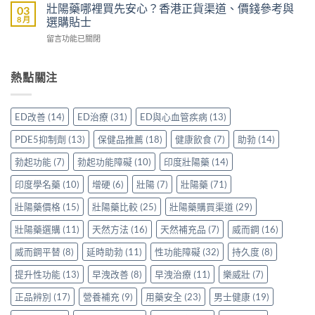
威
要
壯陽藥哪裡買先安心？香港正貨渠道、價錢參考與
03
親
身
壯
多
8 月
選購貼士
身
分
原
少
服
享
在
留言功能已關閉
廠
才
用
正
〈壯
藥
合
Levitra
貨
陽
太
理？
的
渠
藥
熱點關注
貴？
香
真
道
哪
Vardenafil
港
實
與
裡
學
正
分
選
買
名
貨
ED改善
(14)
ED治療
(31)
ED與心血管疾病
(13)
享〉
購
先
藥
參
中
指
安
比
考
PDE5抑制劑
(13)
保健品推薦
(18)
健康飲食
(7)
助勃
(14)
南〉
心？
較：
價
中
香
一
勃起功能
(7)
勃起功能障礙
(10)
印度壯陽藥
(14)
與
港
文
選
正
印度學名藥
(10)
增硬
(6)
壯陽
(7)
壯陽藥
(71)
看
購
貨
清
貼
渠
壯陽藥價格
(15)
壯陽藥比較
(25)
壯陽藥購買渠道
(29)
邊
士
道、
款
一
壯陽藥選購
(11)
天然方法
(16)
天然補充品
(7)
威而鋼
(16)
價
性
次
錢
價
看
威而鋼平替
(8)
延時助勃
(11)
性功能障礙
(32)
持久度
(8)
參
比
清〉
考
最
中
提升性功能
(13)
早洩改善
(8)
早洩治療
(11)
樂威壯
(7)
與
高〉
選
中
正品辨別
(17)
營養補充
(9)
用藥安全
(23)
男士健康
(19)
購
貼