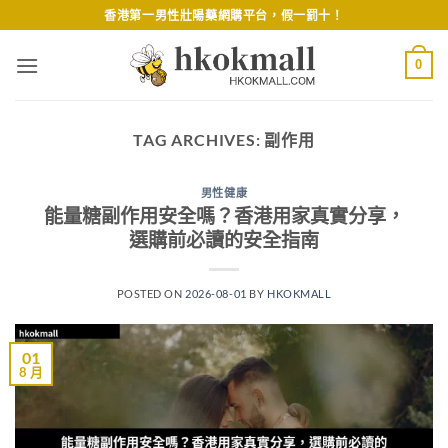
Skip
香港第一男性壯陽藥網購平台，假一罰十！
to
content
0
TAG ARCHIVES:
副作用
男性健康
能量糖副作用安全嗎？香港用家真實分享，
選購前必讀的安全指南
POSTED ON
2026-08-01
BY
HKOKMALL
01
8 月