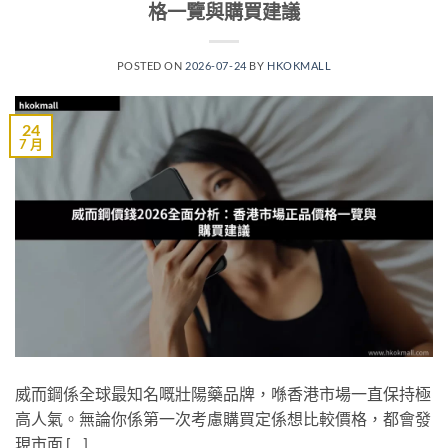
格一覽與購買建議
POSTED ON
2026-07-24
BY
HKOKMALL
24
7 月
威而鋼係全球最知名嘅壯陽藥品牌，喺香港市場一直保持極
高人氣。無論你係第一次考慮購買定係想比較價格，都會發
現市面 […]