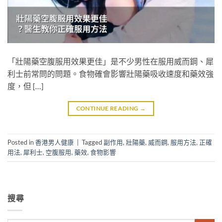
「壯陽藥空腹服用效果更佳」是不少男性在服用威而鋼、犀
利士前常問的問題。食物確會影響壯陽藥吸收速度和藥效強
度，但 […]
CONTINUE READING
→
Posted in
香港男人健康
|
Tagged
副作用
,
壯陽藥
,
威而鋼
,
服用方法
,
正確
用法
,
犀利士
,
空腹服用
,
藥效
,
食物影響
搜尋