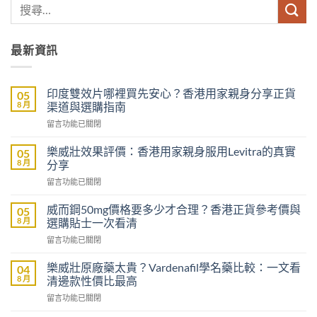
最新資訊
印度雙效片哪裡買先安心？香港用家親身分享正貨
05
8 月
渠道與選購指南
在
留言功能已關閉
〈印
度
樂威壯效果評價：香港用家親身服用Levitra的真實
05
雙
8 月
分享
效
在
留言功能已關閉
片
〈樂
哪
威
裡
威而鋼50mg價格要多少才合理？香港正貨參考價與
05
壯
買
8 月
選購貼士一次看清
效
先
在
留言功能已關閉
果
安
〈威
評
心？
而
價：
樂威壯原廠藥太貴？Vardenafil學名藥比較：一文看
04
香
鋼
香
8 月
清邊款性價比最高
港
50mg
港
用
在
留言功能已關閉
價
用
家
〈樂
格
家
親