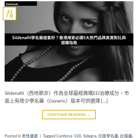
23
7 月
Sildenafil（西地那非）作為全球最經典嘅ED治療成分，市
面上有唔少學名藥（Generic）版本可供選擇 […]
CONTINUE READING
→
Posted in
男性健康
|
Tagged
Cenforce-100
,
Sidegra
,
印度學名藥
,
壯陽藥
,