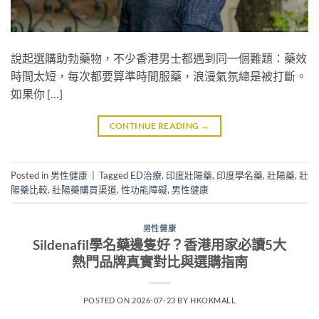
說起選購助勃藥物，不少香港男士都遇到同一個難題：藥效
時間太短，每次都要算準時間服藥，浪漫氣氛總是被打斷。
如果你 […]
CONTINUE READING
→
Posted in
男性健康
|
Tagged
ED治療
,
印度壯陽藥
,
印度學名藥
,
壯陽藥
,
壯
陽藥比較
,
壯陽藥購買渠道
,
性功能障礙
,
男性健康
男性健康
Sildenafil學名藥邊隻好？香港用家必讀5大
熱門品牌真實對比與選購指南
POSTED ON
2026-07-23
BY
HKOKMALL