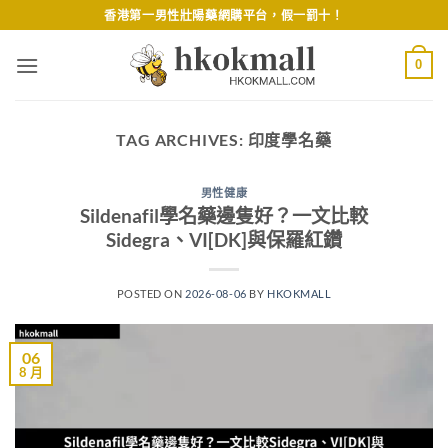
Skip
香港第一男性壯陽藥網購平台，假一罰十！
to
content
0
TAG ARCHIVES:
印度學名藥
男性健康
Sildenafil學名藥邊隻好？一文比較
Sidegra、VI[DK]與保羅紅鑽
POSTED ON
2026-08-06
BY
HKOKMALL
06
8 月