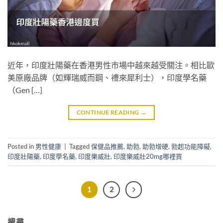
近年，印度壯陽藥在香港男性市場中越來越受關注。相比歐
美原廠品牌（如輝瑞威而鋼、禮來犀利士），印度學名藥
（Gen […]
CONTINUE READING
→
Posted in
男性健康
|
Tagged
保健品推薦
,
助勃
,
助勃增硬
,
勃起功能障礙
,
印度壯陽藥
,
印度學名藥
,
印度樂威壯
,
印度樂威壯20mg哪裡買
1
2
搜尋