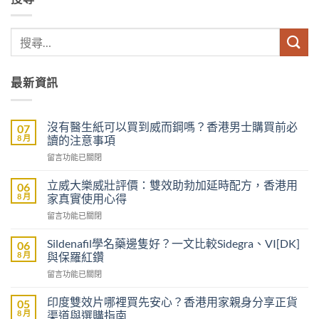
最新資訊
沒有醫生紙可以買到威而鋼嗎？香港男士購買前必
07
8 月
讀的注意事項
在
留言功能已關閉
〈沒
有
立威大樂威壯評價：雙效助勃加延時配方，香港用
06
醫
8 月
家真實使用心得
生
在
留言功能已關閉
紙
〈立
可
威
以
Sildenafil學名藥邊隻好？一文比較Sidegra、VI[DK]
06
大
買
8 月
與保羅紅鑽
樂
到
在
留言功能已關閉
威
威
〈Sildenafil
壯
而
學
評
印度雙效片哪裡買先安心？香港用家親身分享正貨
05
鋼
名
價：
8 月
渠道與選購指南
嗎？