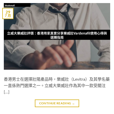
29
7 月
香港男士在選擇壯陽產品時，樂威壯（Levitra）及其學名藥
一直係熱門選擇之一。立威大樂威壯作為其中一款受關注
[…]
CONTINUE READING
→