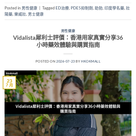
Posted in
男性健康
|
Tagged
ED治療
,
PDE5抑制劑
,
助勃
,
印度學名藥
,
壯
陽藥
,
樂威壯
,
男士健康
男性健康
Vidalista犀利士評價：香港用家真實分享36
小時藥效體驗與購買指南
POSTED ON
2026-07-23
BY
HKOKMALL
23
7 月