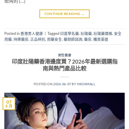
街角的 […]
CONTINUE READING
→
Posted in
香港男人健康
|
Tagged
印度學名藥
,
壯陽藥
,
壯陽藥價格
,
安全
用藥
,
持牌藥房
,
正品辨別
,
用藥安全
,
藥劑師諮詢
,
藥房
,
購買渠道
男性健康
印度壯陽藥香港邊度買？2026年最新選購指
南與熱門產品比較
POSTED ON
2026-06-07
BY
HKOKMALL
07
6 月