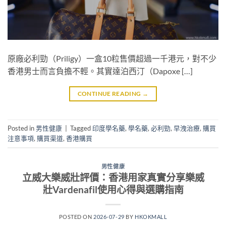
原廠必利勁（Priligy）一盒10粒售價超過一千港元，對不少
香港男士而言負擔不輕。其實達泊西汀（Dapoxe […]
CONTINUE READING
→
Posted in
男性健康
|
Tagged
印度學名藥
,
學名藥
,
必利勁
,
早洩治療
,
購買
注意事項
,
購買渠道
,
香港購買
男性健康
立威大樂威壯評價：香港用家真實分享樂威
壯Vardenafil使用心得與選購指南
POSTED ON
2026-07-29
BY
HKOKMALL