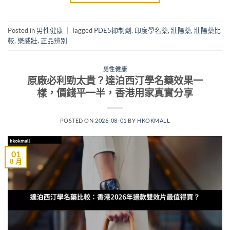
Posted in
男性健康
|
Tagged
PDE5抑制劑
,
印度學名藥
,
壯陽藥
,
壯陽藥比
較
,
樂威壯
,
正品辨別
男性健康
原廠必利勁太貴？達泊西汀學名藥效果一
樣，價錢平一半，香港用家真實分享
POSTED ON
2026-08-01
BY
HKOKMALL
01
8 月