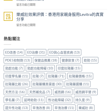
藥
雙
香
在
留言功能已關閉
邊
效
港
〈印
隻
助
男
度
好？
樂威壯效果評價：香港用家親身服用Levitra的真實
05
勃
士
雙
一
8 月
分享
加
購
效
文
延
買
在
留言功能已關閉
片
比
時
前
〈樂
哪
較
配
必
威
裡
Sidegra、
方，
讀
壯
熱點關注
買
VI[DK]
香
的
效
先
與
港
注
果
安
保
用
意
評
心？
羅
ED改善
(14)
ED治療
(31)
ED與心血管疾病
(13)
家
事
價：
香
紅
真
項〉
香
港
鑽〉
PDE5抑制劑
(13)
保健品推薦
(18)
健康飲食
(7)
助勃
(15)
實
中
港
用
中
使
用
家
勃起功能
(7)
勃起功能障礙
(10)
印度壯陽藥
(15)
用
家
親
心
親
印度學名藥
(11)
壯陽
(7)
壯陽藥
(71)
壯陽藥價格
(15)
身
得〉
身
分
中
服
壯陽藥比較
(26)
壯陽藥購買渠道
(30)
壯陽藥選購
(11)
享
用
正
天然方法
(16)
天然補充品
(7)
威而鋼
(16)
威而鋼平替
(9)
Levitra
貨
的
渠
學名藥
(7)
延時助勃
(11)
性功能障礙
(32)
持久度
(9)
真
道
實
與
提升性功能
(13)
早洩改善
(8)
早洩治療
(11)
樂威壯
(8)
分
選