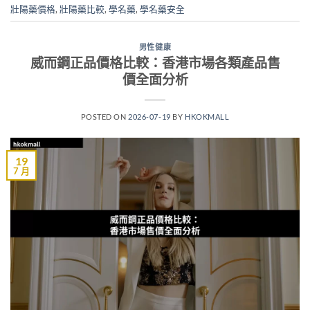
壯陽藥價格
,
壯陽藥比較
,
學名藥
,
學名藥安全
男性健康
威而鋼正品價格比較：香港市場各類產品售
價全面分析
POSTED ON
2026-07-19
BY
HKOKMALL
19
7 月