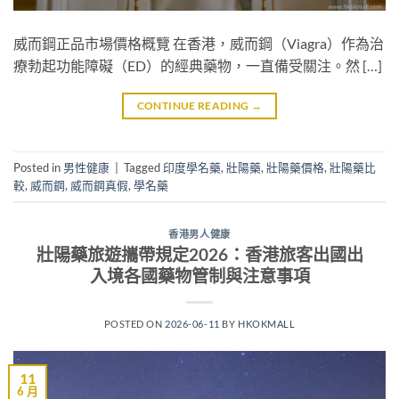
威而鋼正品市場價格概覽 在香港，威而鋼（Viagra）作為治
療勃起功能障礙（ED）的經典藥物，一直備受關注。然 […]
CONTINUE READING
→
Posted in
男性健康
|
Tagged
印度學名藥
,
壯陽藥
,
壯陽藥價格
,
壯陽藥比
較
,
威而鋼
,
威而鋼真假
,
學名藥
香港男人健康
壯陽藥旅遊攜帶規定2026：香港旅客出國出
入境各國藥物管制與注意事項
POSTED ON
2026-06-11
BY
HKOKMALL
11
6 月