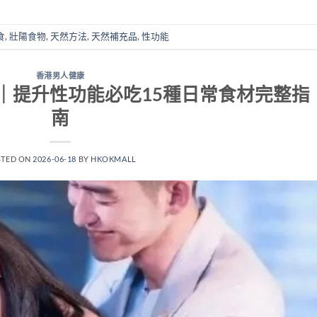
食
,
壯陽食物
,
天然方法
,
天然補充品
,
性功能
香港男人健康
｜提升性功能必吃15種日常食材完整指
南
STED ON
2026-06-18
BY
HKOKMALL