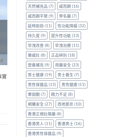
天然補充品
(7)
威而鋼
(16)
威而鋼平替
(9)
學名藥
(7)
延時助勃
(11)
性功能障礙
(32)
持久度
(9)
提升性功能
(13)
早洩改善
(8)
早洩治療
(11)
樂威壯
(8)
正品辨別
(18)
營養補充
(9)
用藥安全
(23)
男士健康
(19)
男士養生
(7)
事實
男性保健品
(13)
男性健康
(51)
睪固酮
(7)
精力不足
(8)
網購安全
(27)
西地那非
(10)
香港正規壯陽藥
(8)
香港男人
(11)
香港男士
(16)
香港男性保健品
(9)