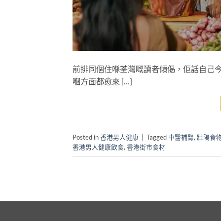
前排同個住喺荃灣嘅讀者傾偈，佢話自己今
嗰方面都愈來 […]
Posted in
香港男人健康
|
Tagged
中醫補腎
,
壯陽食
香港男人健康飲食
,
香港街市食材