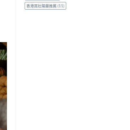
香港買壯陽藥推薦
(11)