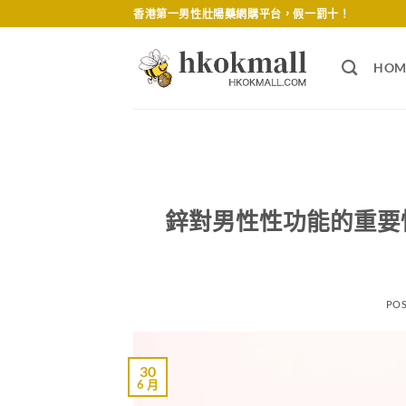
Skip
香港第一男性壯陽藥網購平台，假一罰十！
to
content
HOM
鋅對男性性功能的重要
PO
30
6 月