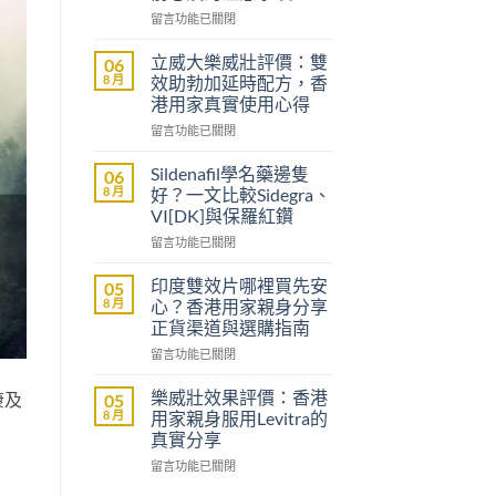
在
留言功能已關閉
〈沒
有
立威大樂威壯評價：雙
06
醫
8 月
效助勃加延時配方，香
生
港用家真實使用心得
紙
在
可
留言功能已關閉
〈立
以
威
買
Sildenafil學名藥邊隻
06
大
到
8 月
好？一文比較Sidegra、
樂
威
VI[DK]與保羅紅鑽
威
而
在
壯
留言功能已關閉
鋼
〈Sildenafil
評
嗎？
學
價：
香
印度雙效片哪裡買先安
05
名
雙
港
8 月
心？香港用家親身分享
藥
效
男
正貨渠道與選購指南
邊
助
士
在
隻
留言功能已關閉
勃
購
〈印
好？
加
買
度
一
延
前
樂威壯效果評價：香港
康及
05
雙
文
時
必
8 月
用家親身服用Levitra的
效
比
配
讀
真實分享
片
較
方，
的
在
哪
留言功能已關閉
Sidegra、
香
注
〈樂
裡
VI[DK]
港
意