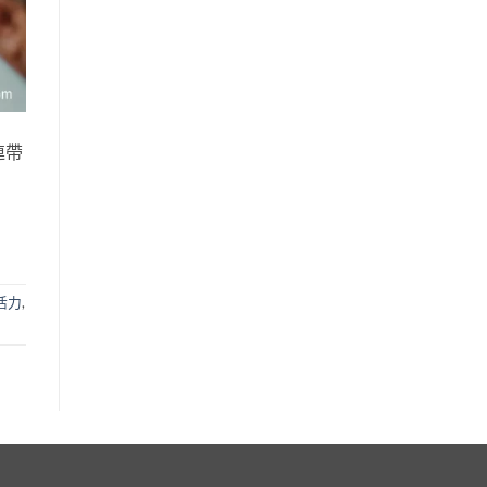
連帶
活力
,