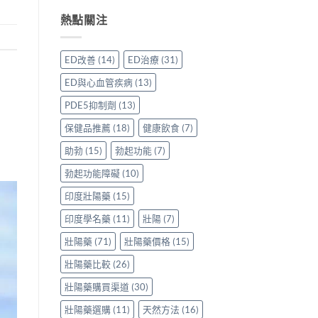
威
買
與
用
事
壯
先
熱點關注
保
家
項〉
效
安
羅
真
中
果
心？
紅
實
評
香
鑽〉
使
ED改善
(14)
ED治療
(31)
價：
港
中
用
香
用
心
ED與心血管疾病
(13)
港
家
得〉
用
親
中
PDE5抑制劑
(13)
家
身
親
分
保健品推薦
(18)
健康飲食
(7)
身
享
服
助勃
(15)
勃起功能
(7)
正
用
貨
勃起功能障礙
(10)
Levitra
渠
的
道
印度壯陽藥
(15)
真
與
實
選
印度學名藥
(11)
壯陽
(7)
分
購
享〉
指
壯陽藥
(71)
壯陽藥價格
(15)
中
南〉
中
壯陽藥比較
(26)
壯陽藥購買渠道
(30)
壯陽藥選購
(11)
天然方法
(16)