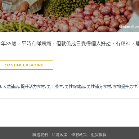
年35歲，平時冇咩病痛，但就係成日覺得個人好攰、冇精神，
CONTINUE READING
→
物
,
天然補品
,
提升活力食材
,
男士養生
,
男性保健品
,
男性補身食材
,
食物提升男性
聯絡我們
私隱政策
條款政策
退貨換貨