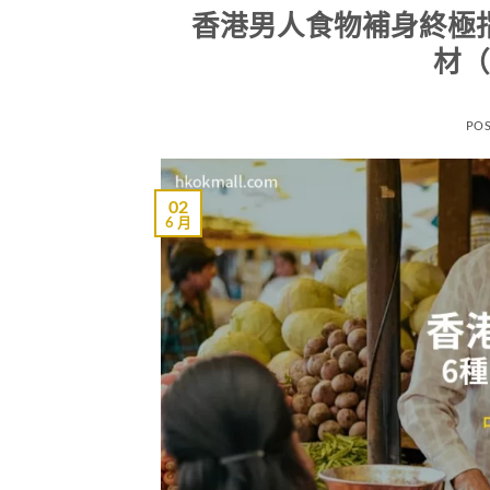
香港男人食物補身終極
材（
PO
02
6 月