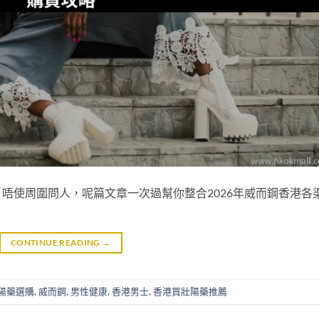
唔使周圍問人，呢篇文章一次過幫你整合2026年威而鋼香港各
CONTINUE READING
→
陽藥選購
,
威而鋼
,
男性健康
,
香港男士
,
香港買壯陽藥推薦