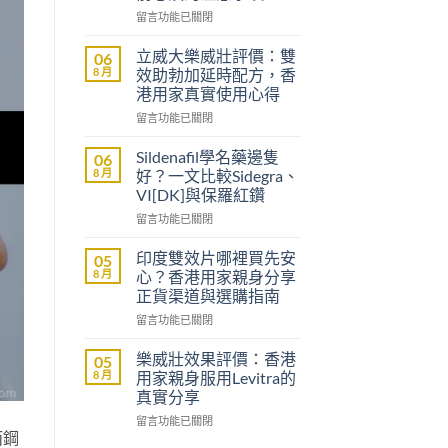
在
留言功能已關閉
〈沒
有
立威大樂威壯評價：雙
06
醫
8 月
效助勃加延時配方，香
生
港用家真實使用心得
紙
在
可
留言功能已關閉
〈立
以
威
買
Sildenafil學名藥邊隻
06
大
到
8 月
好？一文比較Sidegra、
樂
威
VI[DK]與保羅紅鑽
威
而
在
壯
留言功能已關閉
鋼
〈Sildenafil
評
嗎？
學
價：
香
印度雙效片哪裡買先安
05
名
雙
港
8 月
心？香港用家親身分享
藥
效
男
正貨渠道與選購指南
邊
助
士
在
隻
留言功能已關閉
勃
購
〈印
好？
加
買
度
一
延
前
樂威壯效果評價：香港
05
雙
文
時
必
8 月
用家親身服用Levitra的
效
比
配
讀
真實分享
片
較
方，
的
在
哪
留言功能已關閉
Sidegra、
香
注
而鋼
〈樂
裡
VI[DK]
港
意