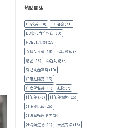
威
買
與
用
事
壯
先
熱點關注
保
家
項〉
效
安
羅
真
中
果
心？
紅
實
評
香
鑽〉
使
ED改善
(14)
ED治療
(31)
價：
港
中
用
香
用
心
ED與心血管疾病
(13)
港
家
得〉
用
親
中
PDE5抑制劑
(13)
家
身
親
分
保健品推薦
(18)
健康飲食
(7)
身
享
服
助勃
(15)
勃起功能
(7)
正
用
貨
勃起功能障礙
(10)
Levitra
渠
的
道
印度壯陽藥
(15)
真
與
實
選
印度學名藥
(11)
壯陽
(7)
分
購
享〉
指
壯陽藥
(71)
壯陽藥價格
(15)
中
南〉
中
壯陽藥比較
(26)
壯陽藥購買渠道
(30)
壯陽藥選購
(11)
天然方法
(16)