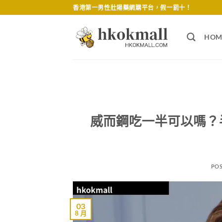
Skip
香港第一男性壯陽藥網購平台，假一罰十！
to
content
HOM
威而鋼吃一半可以嗎？
PO
03
8 月