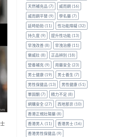
天然補充品
(7)
威而鋼
(16)
威而鋼平替
(9)
學名藥
(7)
延時助勃
(11)
性功能障礙
(32)
持久度
(9)
提升性功能
(13)
早洩改善
(8)
早洩治療
(11)
樂威壯
(8)
正品辨別
(18)
營養補充
(9)
用藥安全
(23)
男士健康
(19)
男士養生
(7)
男性保健品
(13)
男性健康
(51)
睪固酮
(7)
精力不足
(8)
網購安全
(27)
西地那非
(10)
香港正規壯陽藥
(8)
男士
香港男人
(11)
香港男士
(16)
香港男性保健品
(9)