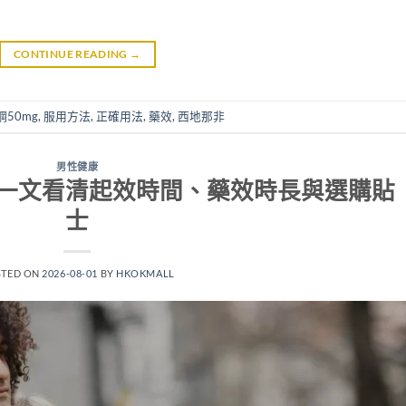
CONTINUE READING
→
鋼50mg
,
服用方法
,
正確用法
,
藥效
,
西地那非
男性健康
一文看清起效時間、藥效時長與選購貼
士
STED ON
2026-08-01
BY
HKOKMALL