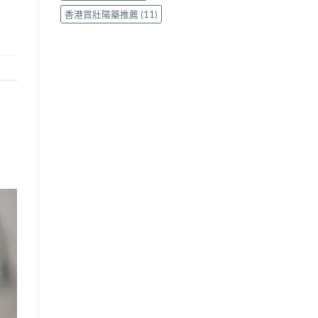
香港買壯陽藥推薦
(11)