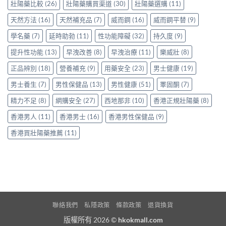
服
壯陽藥比較
(26)
壯陽藥購買渠道
(30)
壯陽藥選購
(11)
享
用
正
天然方法
(16)
天然補充品
(7)
威而鋼
(16)
威而鋼平替
(9)
Levitra
貨
的
渠
學名藥
(7)
延時助勃
(11)
性功能障礙
(32)
持久度
(9)
真
道
實
與
提升性功能
(13)
早洩改善
(8)
早洩治療
(11)
樂威壯
(8)
分
選
享〉
購
正品辨別
(18)
營養補充
(9)
用藥安全
(23)
男士健康
(19)
中
指
南〉
男士養生
(7)
男性保健品
(13)
男性健康
(51)
睪固酮
(7)
中
精力不足
(8)
網購安全
(27)
西地那非
(10)
香港正規壯陽藥
(8)
香港男人
(11)
香港男士
(16)
香港男性保健品
(9)
香港買壯陽藥推薦
(11)
聯絡我們
私隱政策
條款政策
退貨換貨
版權所有 2026 ©
hkokmall.com