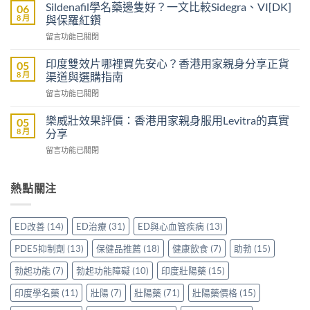
威
以
Sildenafil學名藥邊隻好？一文比較Sidegra、VI[DK]
06
大
買
8 月
與保羅紅鑽
樂
到
在
留言功能已關閉
威
威
〈Sildenafil
壯
而
學
評
印度雙效片哪裡買先安心？香港用家親身分享正貨
05
鋼
名
價：
8 月
渠道與選購指南
嗎？
藥
雙
香
在
留言功能已關閉
邊
效
港
〈印
隻
助
男
度
好？
樂威壯效果評價：香港用家親身服用Levitra的真實
05
勃
士
雙
一
8 月
分享
加
購
效
文
延
買
在
留言功能已關閉
片
比
時
前
〈樂
哪
較
配
必
威
裡
Sidegra、
方，
讀
壯
熱點關注
買
VI[DK]
香
的
效
先
與
港
注
果
安
保
用
意
評
心？
羅
ED改善
(14)
ED治療
(31)
ED與心血管疾病
(13)
家
事
價：
香
紅
真
項〉
香
港
鑽〉
PDE5抑制劑
(13)
保健品推薦
(18)
健康飲食
(7)
助勃
(15)
實
中
港
用
中
使
用
家
勃起功能
(7)
勃起功能障礙
(10)
印度壯陽藥
(15)
用
家
親
心
親
印度學名藥
(11)
壯陽
(7)
壯陽藥
(71)
壯陽藥價格
(15)
身
得〉
身
分
中