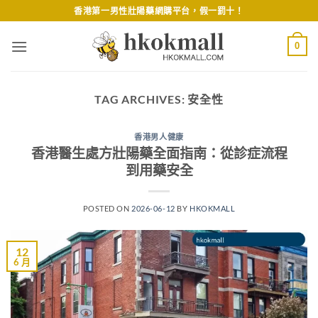
Skip
香港第一男性壯陽藥網購平台，假一罰十！
to
content
0
TAG ARCHIVES:
安全性
香港男人健康
香港醫生處方壯陽藥全面指南：從診症流程
到用藥安全
POSTED ON
2026-06-12
BY
HKOKMALL
12
6 月