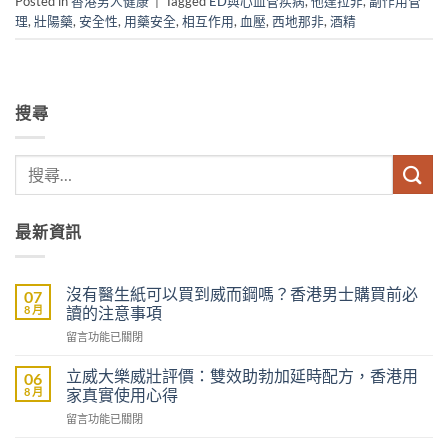
Posted in
香港男人健康
|
Tagged
ED與心血管疾病
,
他達拉非
,
副作用管
理
,
壯陽藥
,
安全性
,
用藥安全
,
相互作用
,
血壓
,
西地那非
,
酒精
搜尋
最新資訊
沒有醫生紙可以買到威而鋼嗎？香港男士購買前必
07
8 月
讀的注意事項
在
留言功能已關閉
〈沒
有
立威大樂威壯評價：雙效助勃加延時配方，香港用
06
醫
8 月
家真實使用心得
生
在
留言功能已關閉
紙
〈立
可