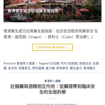
香港醫生處方壯陽藥全面指南：從診症流程到用藥安全 在
香港，威而鋼（Viagra）、犀利士（Cialis）等治療 […]
CONTINUE READING
→
Posted in
香港男人健康
|
Tagged
ED治療
,
PDE5抑制劑
,
他達拉非
,
壯陽
藥
,
安全性
,
用藥安全
,
男性健康
,
處方藥
,
西地那非
,
醫生處方
,
香港醫生
香港男人健康
壯陽藥與酒精相互作用：從藥理學到臨床安
全的全面拆解
POSTED ON
2026-06-11
BY
HKOKMALL