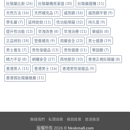
中
服
壯陽藥比較
(26)
壯陽藥購買渠道
(30)
壯陽藥選購
(11)
享
用
正
天然方法
(16)
天然補充品
(7)
威而鋼
(16)
威而鋼平替
(9)
Levitra
貨
的
渠
學名藥
(7)
延時助勃
(11)
性功能障礙
(32)
持久度
(9)
真
道
實
與
提升性功能
(13)
早洩改善
(8)
早洩治療
(11)
樂威壯
(8)
分
選
享〉
購
正品辨別
(18)
營養補充
(9)
用藥安全
(23)
男士健康
(19)
中
指
南〉
男士養生
(7)
男性保健品
(13)
男性健康
(51)
睪固酮
(7)
中
精力不足
(8)
網購安全
(27)
西地那非
(10)
香港正規壯陽藥
(8)
香港男人
(11)
香港男士
(16)
香港男性保健品
(9)
香港買壯陽藥推薦
(11)
聯絡我們
私隱政策
條款政策
退貨換貨
版權所有 2026 ©
hkokmall.com