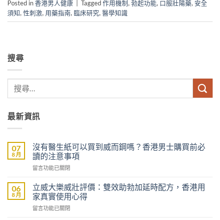
Posted in
香港男人健康
|
Tagged
作用機制
,
勃起功能
,
口服壯陽藥
,
安全
須知
,
性刺激
,
用藥指南
,
臨床研究
,
醫學知識
搜尋
最新資訊
沒有醫生紙可以買到威而鋼嗎？香港男士購買前必
07
8 月
讀的注意事項
在
留言功能已關閉
〈沒
有
立威大樂威壯評價：雙效助勃加延時配方，香港用
06
醫
8 月
家真實使用心得
生
在
留言功能已關閉
紙
〈立
可