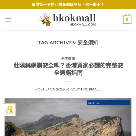
Skip
香港第一男性壯陽藥網購平台，假一罰十！
to
content
0
TAG ARCHIVES:
安全須知
男性健康
壯陽藥網購安全嗎？香港買家必讀的完整安
全選購指南
POSTED ON
2026-06-12
BY
HKOKMALL
12
6 月