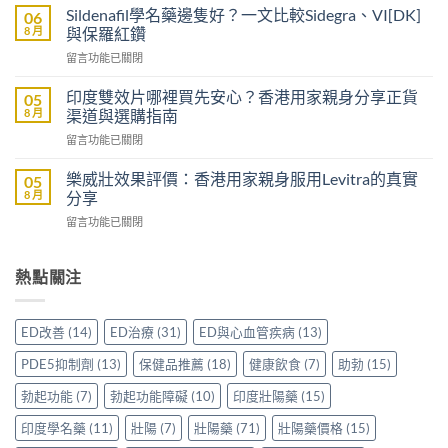
威
以
Sildenafil學名藥邊隻好？一文比較Sidegra、VI[DK]
06
大
買
8 月
與保羅紅鑽
樂
到
在
留言功能已關閉
威
威
〈Sildenafil
壯
而
學
評
印度雙效片哪裡買先安心？香港用家親身分享正貨
05
鋼
名
價：
8 月
渠道與選購指南
嗎？
藥
雙
香
在
留言功能已關閉
邊
效
港
〈印
隻
助
男
度
好？
樂威壯效果評價：香港用家親身服用Levitra的真實
05
勃
士
雙
一
8 月
分享
加
購
效
文
延
買
在
留言功能已關閉
片
比
時
前
〈樂
哪
較
配
必
威
裡
Sidegra、
方，
讀
壯
熱點關注
買
VI[DK]
香
的
效
先
與
港
注
果
安
保
用
意
評
心？
羅
ED改善
(14)
ED治療
(31)
ED與心血管疾病
(13)
家
事
價：
香
紅
真
項〉
香
港
鑽〉
PDE5抑制劑
(13)
保健品推薦
(18)
健康飲食
(7)
助勃
(15)
實
中
港
用
中
使
用
家
勃起功能
(7)
勃起功能障礙
(10)
印度壯陽藥
(15)
用
家
親
心
親
印度學名藥
(11)
壯陽
(7)
壯陽藥
(71)
壯陽藥價格
(15)
身
得〉
身
分