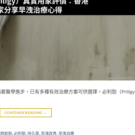
醫學進步，已有多種有效治療方案可供選擇。必利勁（Prilig
CONTINUE READING
→
延時助勃
,
必利勁
,
持久度
,
早洩改善
,
早洩治療