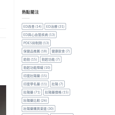
香
用
〈威
心
港
家
而
得〉
用
親
鋼
熱點關注
中
家
身
50mg
親
分
價
身
享
格
ED改善
(14)
ED治療
(31)
服
正
要
用
貨
多
ED與心血管疾病
(13)
Levitra
渠
少
的
道
才
PDE5抑制劑
(13)
真
與
合
實
選
理？
保健品推薦
(18)
健康飲食
(7)
分
購
香
享〉
指
港
助勃
(15)
勃起功能
(7)
中
南〉
正
勃起功能障礙
(10)
中
貨
參
印度壯陽藥
(15)
考
價
印度學名藥
(11)
壯陽
(7)
與
選
壯陽藥
(71)
壯陽藥價格
(15)
購
貼
壯陽藥比較
(26)
士
一
壯陽藥購買渠道
(30)
次