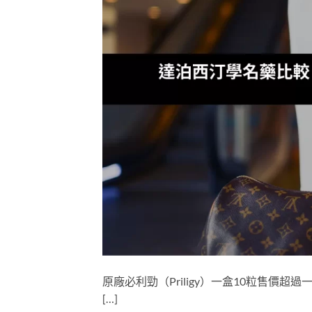
原廠必利勁（Priligy）一盒10粒售價
[…]