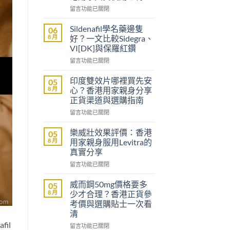
在
留言功能已關閉
〈立
威
Sildenafil學名藥邊隻
06
大
8 月
好？一文比較Sidegra、
樂
VI[DK]與保羅紅鑽
威
在
壯
留言功能已關閉
〈Sildenafil
評
學
價：
印度雙效片哪裡買先安
05
名
雙
8 月
心？香港用家親身分享
藥
效
正貨渠道與選購指南
邊
助
在
隻
留言功能已關閉
勃
〈印
好？
加
度
一
延
樂威壯效果評價：香港
05
雙
文
時
8 月
用家親身服用Levitra的
效
比
配
真實分享
片
較
方，
在
哪
留言功能已關閉
Sidegra、
香
〈樂
裡
VI[DK]
港
威
買
與
用
威而鋼50mg價格要多
05
壯
先
保
家
8 月
少才合理？香港正貨參
效
安
羅
真
考價與選購貼士一次看
果
心？
紅
實
清
評
香
鑽〉
使
il
價：
港
在
中
留言功能已關閉
用