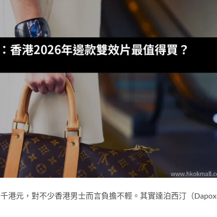
超過一千港元，對不少香港男士而言負擔不輕。其實達泊西汀（Dapox