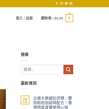
登入 / 註冊
購物車 /
$
0.00
0
搜尋
最新資訊
立威大樂威壯評價：雙
06
8 月
效助勃加延時配方，香
港用家真實使用心得