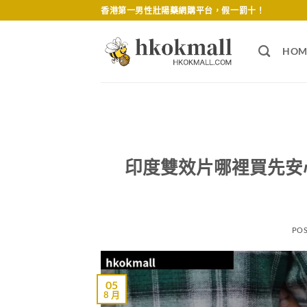
Skip
香港第一男性壯陽藥網購平台，假一罰十！
to
content
HOM
印度雙效片哪裡買先安
PO
05
8 月