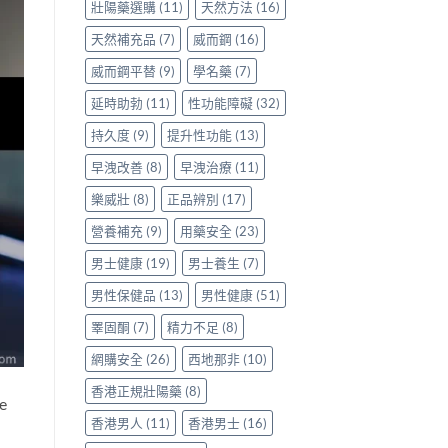
看
壯陽藥選購
(11)
天然方法
(16)
清〉
中
天然補充品
(7)
威而鋼
(16)
威而鋼平替
(9)
學名藥
(7)
延時助勃
(11)
性功能障礙
(32)
持久度
(9)
提升性功能
(13)
早洩改善
(8)
早洩治療
(11)
樂威壯
(8)
正品辨別
(17)
營養補充
(9)
用藥安全
(23)
男士健康
(19)
男士養生
(7)
男性保健品
(13)
男性健康
(51)
睪固酮
(7)
精力不足
(8)
網購安全
(26)
西地那非
(10)
香港正規壯陽藥
(8)
e
香港男人
(11)
香港男士
(16)