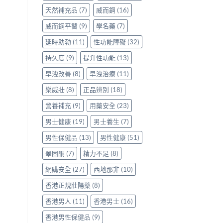
天然補充品
(7)
威而鋼
(16)
威而鋼平替
(9)
學名藥
(7)
延時助勃
(11)
性功能障礙
(32)
持久度
(9)
提升性功能
(13)
早洩改善
(8)
早洩治療
(11)
樂威壯
(8)
正品辨別
(18)
營養補充
(9)
用藥安全
(23)
男士健康
(19)
男士養生
(7)
男性保健品
(13)
男性健康
(51)
睪固酮
(7)
精力不足
(8)
網購安全
(27)
西地那非
(10)
香港正規壯陽藥
(8)
香港男人
(11)
香港男士
(16)
香港男性保健品
(9)