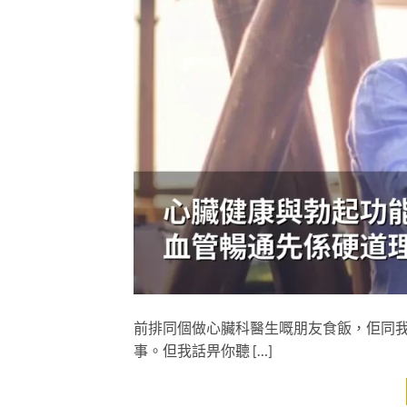
前排同個做心臟科醫生嘅朋友食飯，佢同
事。但我話畀你聽 […]