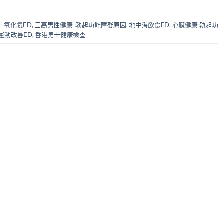
一氧化氮ED
,
三高男性健康
,
勃起功能障礙原因
,
地中海飲食ED
,
心臟健康 勃起
運動改善ED
,
香港男士健康檢查