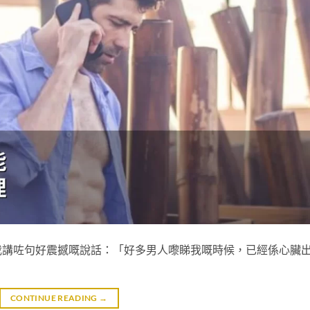
我講咗句好震撼嘅說話：「好多男人嚟睇我嘅時候，已經係心臟
CONTINUE READING
→