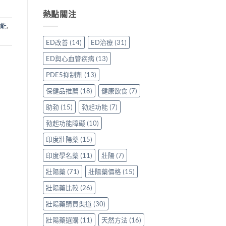
威
買
與
用
事
壯
先
熱點關注
保
家
項〉
效
安
羅
真
中
功能
,
果
心？
紅
實
評
香
鑽〉
使
ED改善
(14)
ED治療
(31)
價：
港
中
用
香
用
心
ED與心血管疾病
(13)
港
家
得〉
用
親
中
PDE5抑制劑
(13)
家
身
親
分
保健品推薦
(18)
健康飲食
(7)
身
享
服
助勃
(15)
勃起功能
(7)
正
用
貨
勃起功能障礙
(10)
Levitra
渠
的
道
印度壯陽藥
(15)
真
與
實
選
印度學名藥
(11)
壯陽
(7)
分
購
享〉
指
壯陽藥
(71)
壯陽藥價格
(15)
中
南〉
中
壯陽藥比較
(26)
壯陽藥購買渠道
(30)
壯陽藥選購
(11)
天然方法
(16)