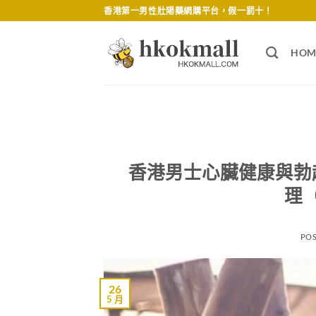
Skip
香港第一男性壯陽藥網購平台，假一罰十！
to
content
HOM
香港男士心臟健康與勃
理
PO
26
5 月