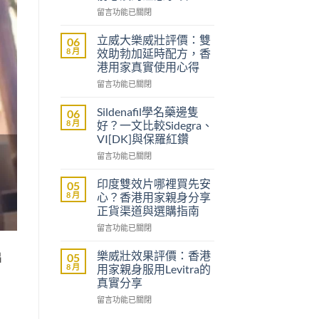
在
留言功能已關閉
〈沒
有
立威大樂威壯評價：雙
06
醫
8 月
效助勃加延時配方，香
生
港用家真實使用心得
紙
在
可
留言功能已關閉
〈立
以
威
買
Sildenafil學名藥邊隻
06
大
到
8 月
好？一文比較Sidegra、
樂
威
VI[DK]與保羅紅鑽
威
而
在
壯
留言功能已關閉
鋼
〈Sildenafil
評
嗎？
學
價：
香
印度雙效片哪裡買先安
05
名
雙
港
8 月
心？香港用家親身分享
藥
效
男
正貨渠道與選購指南
邊
助
士
在
隻
留言功能已關閉
勃
購
〈印
好？
加
買
度
一
延
前
樂威壯效果評價：香港
出
05
雙
文
時
必
8 月
用家親身服用Levitra的
效
比
配
讀
真實分享
片
較
方，
的
在
哪
留言功能已關閉
Sidegra、
香
注
〈樂
裡
VI[DK]
港
意