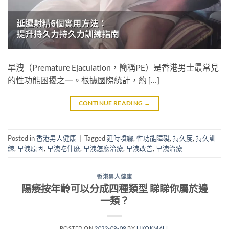
早洩（Premature Ejaculation，簡稱PE）是香港男士最常見
的性功能困擾之一。根據國際統計，約 […]
CONTINUE READING
→
Posted in
香港男人健康
|
Tagged
延時噴霧
,
性功能障礙
,
持久度
,
持久訓
練
,
早洩原因
,
早洩吃什麼
,
早洩怎麼治療
,
早洩改善
,
早洩治療
香港男人健康
陽痿按年齡可以分成四種類型 睇睇你屬於邊
一類？
POSTED ON
2022-09-09
BY
HKOKMALL