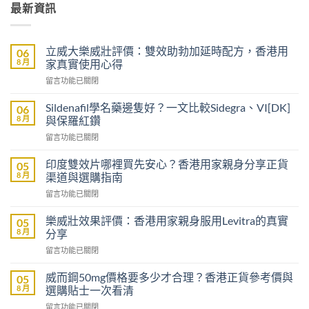
最新資訊
立威大樂威壯評價：雙效助勃加延時配方，香港用
06
8 月
家真實使用心得
在
留言功能已關閉
〈立
威
Sildenafil學名藥邊隻好？一文比較Sidegra、VI[DK]
06
大
8 月
與保羅紅鑽
樂
在
留言功能已關閉
威
〈Sildenafil
壯
學
評
印度雙效片哪裡買先安心？香港用家親身分享正貨
05
名
價：
8 月
渠道與選購指南
藥
雙
在
留言功能已關閉
邊
效
〈印
隻
助
度
好？
樂威壯效果評價：香港用家親身服用Levitra的真實
05
勃
雙
一
8 月
分享
加
效
文
延
在
留言功能已關閉
片
比
時
〈樂
哪
較
配
威
裡
威而鋼50mg價格要多少才合理？香港正貨參考價與
05
Sidegra、
方，
壯
買
8 月
選購貼士一次看清
VI[DK]
香
效
先
與
港
在
留言功能已關閉
果