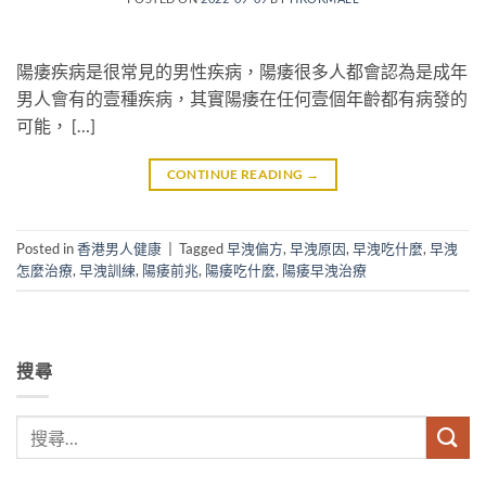
陽痿疾病是很常見的男性疾病，陽痿很多人都會認為是成年
男人會有的壹種疾病，其實陽痿在任何壹個年齡都有病發的
可能， […]
CONTINUE READING
→
Posted in
香港男人健康
|
Tagged
早洩偏方
,
早洩原因
,
早洩吃什麼
,
早洩
怎麼治療
,
早洩訓練
,
陽痿前兆
,
陽痿吃什麼
,
陽痿早洩治療
搜尋