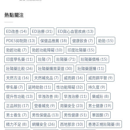
安
保
用
〈威
評
心？
羅
家
而
價：
香
紅
真
鋼
熱點關注
香
港
鑽〉
實
50mg
港
用
中
使
價
用
家
用
格
家
親
ED改善
(14)
ED治療
(31)
ED與心血管疾病
(13)
心
要
親
身
得〉
多
身
分
PDE5抑制劑
(13)
保健品推薦
(18)
健康飲食
(7)
助勃
(15)
中
少
服
享
才
用
勃起功能
(7)
勃起功能障礙
(10)
印度壯陽藥
(15)
正
合
Levitra
貨
理？
印度學名藥
(11)
壯陽
(7)
壯陽藥
(71)
壯陽藥價格
(15)
的
渠
香
真
道
港
壯陽藥比較
(26)
壯陽藥購買渠道
(30)
壯陽藥選購
(11)
實
與
正
分
選
天然方法
(16)
天然補充品
(7)
威而鋼
(16)
威而鋼平替
(9)
貨
享〉
購
參
中
指
學名藥
(7)
延時助勃
(11)
性功能障礙
(32)
持久度
(9)
考
南〉
價
中
提升性功能
(13)
早洩改善
(8)
早洩治療
(11)
樂威壯
(8)
與
選
正品辨別
(17)
營養補充
(9)
用藥安全
(23)
男士健康
(19)
購
貼
男士養生
(7)
男性保健品
(13)
男性健康
(51)
睪固酮
(7)
士
一
精力不足
(8)
網購安全
(26)
西地那非
(10)
香港正規壯陽藥
(8)
次