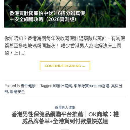
你知唔知？香港海關每年沒收嘅假壯陽藥數以萬計，有啲假
藥甚至摻咗玻璃粉同牆灰！ 唔少香港男人為咗解決床上問
題，上 […]
CONTINUE READING
→
Posted in
男性健康
|
Tagged
印度壯陽藥
,
東革綠寶nu-prep香港
,
真假分
辨
,
網購安全
香港男人健康
香港男性保健品網購平台推薦｜OK商城：權
威品牌薈萃+全港貨到付款最快送達