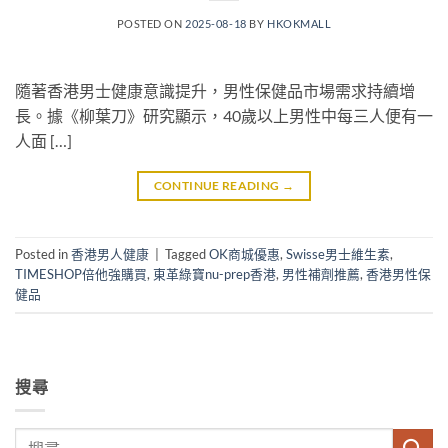
POSTED ON
2025-08-18
BY
HKOKMALL
​隨著香港男士健康意識提升，男性保健品市場需求持續增
長。據《柳葉刀》研究顯示，40歲以上男性中每三人便有一
人面 […]
CONTINUE READING
→
Posted in
香港男人健康
|
Tagged
OK商城優惠
,
Swisse男士維生素
,
TIMESHOP倍他強購買
,
東革綠寶nu-prep香港
,
男性補劑推薦
,
香港男性保
健品
搜尋