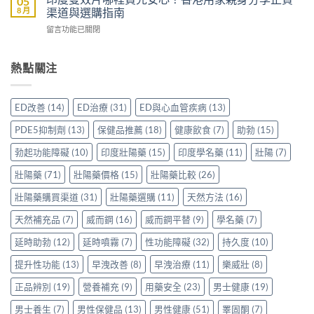
05
分
名
價：
8 月
渠道與選購指南
嗎？
享
藥
雙
香
正
在
留言功能已關閉
邊
效
港
貨
〈印
隻
助
男
渠
度
好？
勃
士
道、
雙
熱點關注
一
加
購
價
效
文
延
買
錢
片
比
時
前
與
哪
較
配
ED改善
(14)
ED治療
(31)
ED與心血管疾病
(13)
必
真
裡
Sidegra、
方，
讀
實
買
VI[DK]
香
PDE5抑制劑
(13)
保健品推薦
(18)
健康飲食
(7)
助勃
(15)
的
使
先
與
港
注
用
安
保
勃起功能障礙
(10)
印度壯陽藥
(15)
印度學名藥
(11)
壯陽
(7)
用
意
心
心？
羅
家
事
得〉
香
壯陽藥
(71)
壯陽藥價格
(15)
壯陽藥比較
(26)
紅
真
項〉
中
港
鑽〉
實
中
用
壯陽藥購買渠道
(31)
壯陽藥選購
(11)
天然方法
(16)
中
使
家
用
天然補充品
(7)
威而鋼
(16)
威而鋼平替
(9)
學名藥
(7)
親
心
身
得〉
延時助勃
(12)
延時噴霧
(7)
性功能障礙
(32)
持久度
(10)
分
中
享
提升性功能
(13)
早洩改善
(8)
早洩治療
(11)
樂威壯
(8)
正
貨
正品辨別
(19)
營養補充
(9)
用藥安全
(23)
男士健康
(19)
渠
道
男士養生
(7)
男性保健品
(13)
男性健康
(51)
睪固酮
(7)