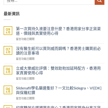
最新資訊
第一次買持久液要注意什麼？香港用家分享正貨渠
09
8 月
道、價錢與真實使用心得
在
留言功能已關閉
〈第
一
沒有醫生紙可以買到威而鋼嗎？香港男士購買前必
07
次
8 月
讀的注意事項
買
在
留言功能已關閉
持
〈沒
久
有
液
立威大樂威壯評價：雙效助勃加延時配方，香港用
06
醫
要
8 月
家真實使用心得
生
注
在
留言功能已關閉
紙
意
〈立
可
什
威
以
Sildenafil學名藥邊隻好？一文比較Sidegra、VI[DK]
06
麼？
大
買
8 月
與保羅紅鑽
香
樂
到
港
在
留言功能已關閉
威
威
用
〈Sildenafil
壯
而
家
學
評
印度雙效片哪裡買先安心？香港用家親身分享正貨
鋼