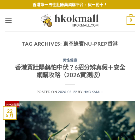
Skip
香港第一男性壯陽藥網購平台，假一罰十！
to
content
0
TAG ARCHIVES:
東革綠寶NU-PREP香港
男性健康
香港買壯陽藥怕中伏？6招分辨真假＋安全
網購攻略（2026實測版）
POSTED ON
2026-05-22
BY
HKOKMALL
22
5 月