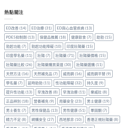
〈樂
哪
較
配
必
威
裡
Sidegra、
方，
讀
壯
熱點關注
買
VI[DK]
香
的
效
先
與
港
注
果
安
保
用
意
評
心？
羅
ED改善
(14)
ED治療
(31)
ED與心血管疾病
(13)
家
事
價：
香
紅
真
項〉
香
港
鑽〉
PDE5抑制劑
(13)
保健品推薦
(18)
健康飲食
(7)
助勃
(15)
實
中
港
用
中
使
用
家
勃起功能
(7)
勃起功能障礙
(10)
印度壯陽藥
(15)
用
家
親
心
親
印度學名藥
(11)
壯陽
(7)
壯陽藥
(71)
壯陽藥價格
(15)
身
得〉
身
分
中
服
壯陽藥比較
(26)
壯陽藥購買渠道
(30)
壯陽藥選購
(11)
享
用
正
天然方法
(16)
天然補充品
(7)
威而鋼
(16)
威而鋼平替
(9)
Levitra
貨
的
渠
學名藥
(7)
延時助勃
(11)
性功能障礙
(32)
持久度
(9)
真
道
實
與
提升性功能
(13)
早洩改善
(8)
早洩治療
(11)
樂威壯
(8)
分
選
享〉
購
正品辨別
(18)
營養補充
(9)
用藥安全
(23)
男士健康
(19)
中
指
南〉
男士養生
(7)
男性保健品
(13)
男性健康
(51)
睪固酮
(7)
中
精力不足
(8)
網購安全
(27)
西地那非
(10)
香港正規壯陽藥
(8)