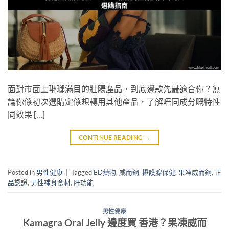
面對市面上琳瑯滿目的壯陽產品，到底邊款先最適合你？無
論你係初次選購定係想轉用其他產品，了解唔同成分嘅特性
同效果 […]
CONTINUE READING
→
Posted in
男性健康
|
Tagged
ED藥物
,
威而鋼
,
攝護腺保健
,
果凍威而鋼
,
正
品認證
,
男性補身食材
,
肝功能
男性健康
Kamagra Oral Jelly 邊度買 香港？果凍威而