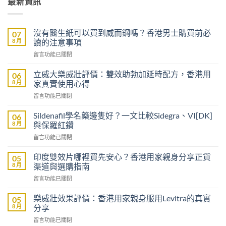
最新資訊
沒有醫生紙可以買到威而鋼嗎？香港男士購買前必
07
8 月
讀的注意事項
在
留言功能已關閉
〈沒
有
立威大樂威壯評價：雙效助勃加延時配方，香港用
06
醫
8 月
家真實使用心得
生
在
留言功能已關閉
紙
〈立
可
威
以
Sildenafil學名藥邊隻好？一文比較Sidegra、VI[DK]
06
大
買
8 月
與保羅紅鑽
樂
到
在
留言功能已關閉
威
威
〈Sildenafil
壯
而
學
評
印度雙效片哪裡買先安心？香港用家親身分享正貨
05
鋼
名
價：
8 月
渠道與選購指南
嗎？
藥
雙
香
在
留言功能已關閉
邊
效
港
〈印
隻
助
男
度
好？
樂威壯效果評價：香港用家親身服用Levitra的真實
05
勃
士
雙
一
8 月
分享
加
購
效
文
延
買
在
留言功能已關閉
片
比
時
前