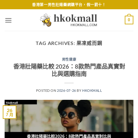
Skip
香港第一男性壯陽藥網購平台，假一罰十！
to
content
0
TAG ARCHIVES:
果凍威而鋼
男性健康
香港壯陽藥比較 2026：8款熱門產品真實對
比與選購指南
POSTED ON
2026-07-26
BY
HKOKMALL
26
7 月