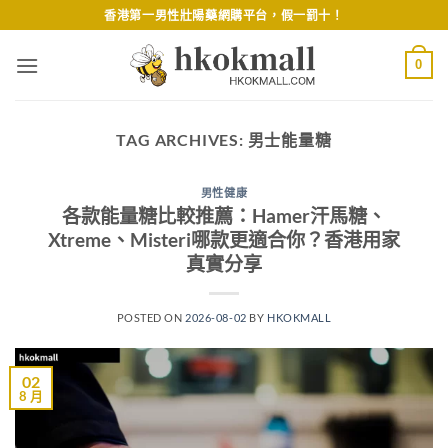
Skip
香港第一男性壯陽藥網購平台，假一罰十！
to
content
0
TAG ARCHIVES:
男士能量糖
男性健康
各款能量糖比較推薦：Hamer汗馬糖、
Xtreme、Misteri哪款更適合你？香港用家
真實分享
POSTED ON
2026-08-02
BY
HKOKMALL
02
8 月