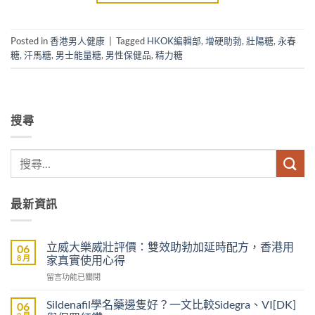
Posted in
香港男人健康
|
Tagged
HKOK編輯部
,
增硬助勃
,
壯陽糖
,
永春
糖
,
汗馬糖
,
男士能量糖
,
男性保健品
,
精力糖
搜尋
最新資訊
立威大樂威壯評價：雙效助勃加延時配方，香港用
06
8 月
家真實使用心得
在
留言功能已關閉
〈立
威
Sildenafil學名藥邊隻好？一文比較Sidegra、VI[DK]
06
大