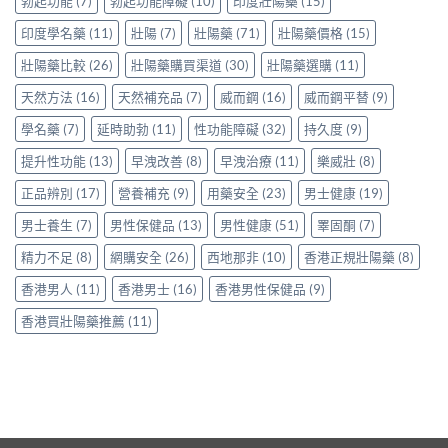
勃起功能
(7)
勃起功能障礙
(10)
印度壯陽藥
(15)
正
合
Levitra
貨
理？
印度學名藥
(11)
壯陽
(7)
壯陽藥
(71)
壯陽藥價格
(15)
的
渠
香
真
道
港
壯陽藥比較
(26)
壯陽藥購買渠道
(30)
壯陽藥選購
(11)
實
與
正
分
選
天然方法
(16)
天然補充品
(7)
威而鋼
(16)
威而鋼平替
(9)
貨
享〉
購
參
中
指
學名藥
(7)
延時助勃
(11)
性功能障礙
(32)
持久度
(9)
考
南〉
價
中
提升性功能
(13)
早洩改善
(8)
早洩治療
(11)
樂威壯
(8)
與
選
正品辨別
(17)
營養補充
(9)
用藥安全
(23)
男士健康
(19)
購
貼
男士養生
(7)
男性保健品
(13)
男性健康
(51)
睪固酮
(7)
士
一
精力不足
(8)
網購安全
(26)
西地那非
(10)
香港正規壯陽藥
(8)
次
看
香港男人
(11)
香港男士
(16)
香港男性保健品
(9)
清〉
中
香港買壯陽藥推薦
(11)