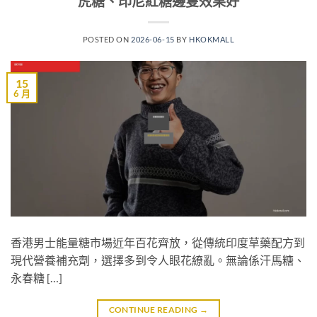
虎糖、印尼紅糖邊隻效果好
POSTED ON
2026-06-15
BY
HKOKMALL
15
6 月
香港男士能量糖市場近年百花齊放，從傳統印度草藥配方到
現代營養補充劑，選擇多到令人眼花繚亂。無論係汗馬糖、
永春糖 […]
CONTINUE READING
→