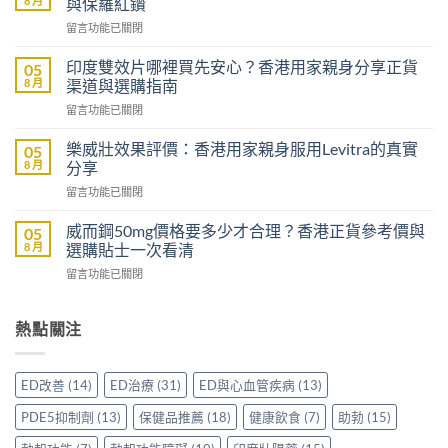
8 月
與保羅紅鑽
樂
在
留言功能已關閉
威
〈Sildenafil
壯
學
評
印度雙效片哪裡買先安心？香港用家親身分享正貨
05
名
價：
8 月
渠道與選購指南
藥
雙
在
留言功能已關閉
邊
效
〈印
隻
助
度
好？
樂威壯效果評價：香港用家親身服用Levitra的真實
05
勃
雙
一
8 月
分享
加
效
文
延
在
留言功能已關閉
片
比
時
〈樂
哪
較
配
威
裡
威而鋼50mg價格要多少才合理？香港正貨參考價與
05
Sidegra、
方，
壯
買
8 月
選購貼士一次看清
VI[DK]
香
效
先
與
港
在
留言功能已關閉
果
安
保
用
〈威
評
心？
羅
家
而
價：
香
紅
真
鋼
熱點關注
香
港
鑽〉
實
50mg
港
用
中
使
價
用
家
用
格
家
親
ED改善
(14)
ED治療
(31)
ED與心血管疾病
(13)
心
要
親
身
得〉
多
身
分
PDE5抑制劑
(13)
保健品推薦
(18)
健康飲食
(7)
助勃
(15)
中
少
服
享
才
用