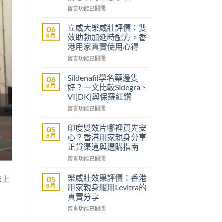
在
留言功能已關閉
〈沒
有
立威大樂威壯評價：雙
06
醫
8 月
效助勃加延時配方，香
生
港用家真實使用心得
紙
在
可
留言功能已關閉
〈立
以
威
買
Sildenafil學名藥邊隻
06
大
到
8 月
好？一文比較Sidegra、
樂
威
VI[DK]與保羅紅鑽
威
而
在
壯
留言功能已關閉
鋼
〈Sildenafil
評
嗎？
學
價：
香
印度雙效片哪裡買先安
05
名
雙
港
8 月
心？香港用家親身分享
藥
效
男
正貨渠道與選購指南
邊
助
士
在
隻
留言功能已關閉
勃
購
〈印
好？
加
買
度
一
延
前
樂威壯效果評價：香港
床上
05
雙
文
時
必
8 月
用家親身服用Levitra的
效
比
配
讀
真實分享
片
較
方，
的
在
哪
留言功能已關閉
Sidegra、
香
注
〈樂
裡
VI[DK]
港
意