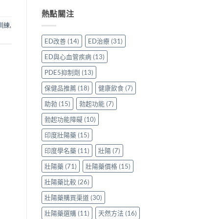
威
買
與
用
事
壯
先
熱點關注
保
家
項〉
效
安
羅
真
中
訓練
,
果
心？
紅
實
評
香
鑽〉
使
ED改善
(14)
ED治療
(31)
價：
港
中
用
香
用
心
ED與心血管疾病
(13)
港
家
得〉
用
親
中
PDE5抑制劑
(13)
家
身
親
分
保健品推薦
(18)
健康飲食
(7)
身
享
服
助勃
(15)
勃起功能
(7)
正
用
貨
勃起功能障礙
(10)
Levitra
渠
的
道
印度壯陽藥
(15)
真
與
實
選
印度學名藥
(11)
壯陽
(7)
分
購
享〉
指
壯陽藥
(71)
壯陽藥價格
(15)
中
南〉
中
壯陽藥比較
(26)
壯陽藥購買渠道
(30)
壯陽藥選購
(11)
天然方法
(16)