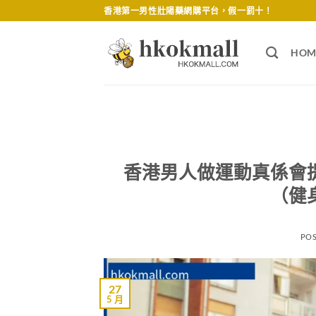
Skip
香港第一男性壯陽藥網購平台，假一罰十！
to
content
HOM
香港男人做運動真係會
（健
PO
27
5 月