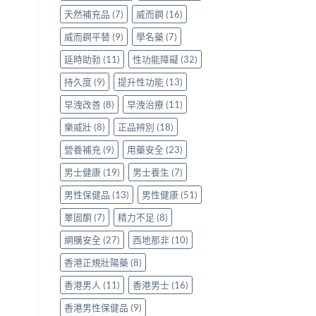
天然補充品
(7)
威而鋼
(16)
威而鋼平替
(9)
學名藥
(7)
延時助勃
(11)
性功能障礙
(32)
持久度
(9)
提升性功能
(13)
早洩改善
(8)
早洩治療
(11)
樂威壯
(8)
正品辨別
(18)
營養補充
(9)
用藥安全
(23)
男士健康
(19)
男士養生
(7)
男性保健品
(13)
男性健康
(51)
睪固酮
(7)
精力不足
(8)
網購安全
(27)
西地那非
(10)
香港正規壯陽藥
(8)
香港男人
(11)
香港男士
(16)
香港男性保健品
(9)