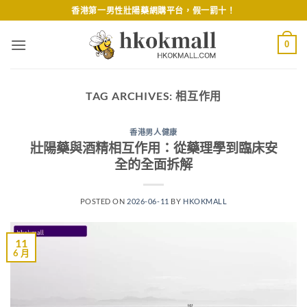
Skip
香港第一男性壯陽藥網購平台，假一罰十！
to
content
0
TAG ARCHIVES:
相互作用
香港男人健康
壯陽藥與酒精相互作用：從藥理學到臨床安
全的全面拆解
POSTED ON
2026-06-11
BY
HKOKMALL
11
6 月