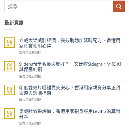
最新資訊
立威大樂威壯評價：雙效助勃加延時配方，香港用
06
8 月
家真實使用心得
在
留言功能已關閉
〈立
威
Sildenafil學名藥邊隻好？一文比較Sidegra、VI[DK]
06
大
8 月
與保羅紅鑽
樂
在
留言功能已關閉
威
〈Sildenafil
壯
學
評
印度雙效片哪裡買先安心？香港用家親身分享正貨
05
名
價：
8 月
渠道與選購指南
藥
雙
在
留言功能已關閉
邊
效
〈印
隻
助
度
好？
樂威壯效果評價：香港用家親身服用Levitra的真實
05
勃
雙
一
8 月
分享
加
效
文
延
在
留言功能已關閉
片
比
時
〈樂
哪