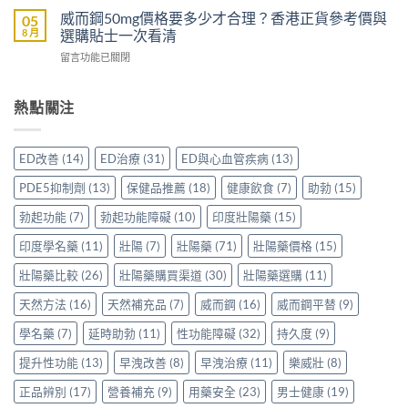
較
配
威
裡
威而鋼50mg價格要多少才合理？香港正貨參考價與
05
Sidegra、
方，
壯
買
8 月
選購貼士一次看清
VI[DK]
香
效
先
與
港
在
留言功能已關閉
果
安
保
用
〈威
評
心？
羅
家
而
價：
香
紅
真
鋼
熱點關注
香
港
鑽〉
實
50mg
港
用
中
使
價
用
家
用
格
家
親
ED改善
(14)
ED治療
(31)
ED與心血管疾病
(13)
心
要
親
身
得〉
多
身
分
PDE5抑制劑
(13)
保健品推薦
(18)
健康飲食
(7)
助勃
(15)
中
少
服
享
才
用
勃起功能
(7)
勃起功能障礙
(10)
印度壯陽藥
(15)
正
合
Levitra
貨
理？
印度學名藥
(11)
壯陽
(7)
壯陽藥
(71)
壯陽藥價格
(15)
的
渠
香
真
道
港
壯陽藥比較
(26)
壯陽藥購買渠道
(30)
壯陽藥選購
(11)
實
與
正
分
選
天然方法
(16)
天然補充品
(7)
威而鋼
(16)
威而鋼平替
(9)
貨
享〉
購
參
中
指
學名藥
(7)
延時助勃
(11)
性功能障礙
(32)
持久度
(9)
考
南〉
價
中
提升性功能
(13)
早洩改善
(8)
早洩治療
(11)
樂威壯
(8)
與
選
正品辨別
(17)
營養補充
(9)
用藥安全
(23)
男士健康
(19)
購