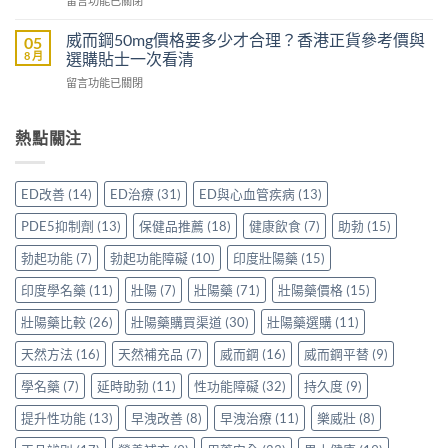
留言功能已關閉
片
比
時
〈樂
哪
較
配
威
裡
威而鋼50mg價格要多少才合理？香港正貨參考價與
05
Sidegra、
方，
壯
買
8 月
選購貼士一次看清
VI[DK]
香
效
先
與
港
在
留言功能已關閉
果
安
保
用
〈威
評
心？
羅
家
而
價：
香
紅
真
鋼
熱點關注
香
港
鑽〉
實
50mg
港
用
中
使
價
用
家
用
格
家
親
ED改善
(14)
ED治療
(31)
ED與心血管疾病
(13)
心
要
親
身
得〉
多
身
分
PDE5抑制劑
(13)
保健品推薦
(18)
健康飲食
(7)
助勃
(15)
中
少
服
享
才
用
勃起功能
(7)
勃起功能障礙
(10)
印度壯陽藥
(15)
正
合
Levitra
貨
理？
印度學名藥
(11)
壯陽
(7)
壯陽藥
(71)
壯陽藥價格
(15)
的
渠
香
真
道
港
壯陽藥比較
(26)
壯陽藥購買渠道
(30)
壯陽藥選購
(11)
實
與
正
分
選
天然方法
(16)
天然補充品
(7)
威而鋼
(16)
威而鋼平替
(9)
貨
享〉
購
參
中
指
學名藥
(7)
延時助勃
(11)
性功能障礙
(32)
持久度
(9)
考
南〉
價
中
提升性功能
(13)
早洩改善
(8)
早洩治療
(11)
樂威壯
(8)
與
選