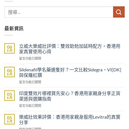
最新資訊
立威大樂威壯評價：雙效助勃加延時配方，香港用
06
8 月
家真實使用心得
在
留言功能已關閉
〈立
威
Sildenafil學名藥邊隻好？一文比較Sidegra、VI[DK]
06
大
8 月
與保羅紅鑽
樂
在
留言功能已關閉
威
〈Sildenafil
壯
學
評
印度雙效片哪裡買先安心？香港用家親身分享正貨
05
名
價：
8 月
渠道與選購指南
藥
雙
在
留言功能已關閉
邊
效
〈印
隻
助
度
好？
樂威壯效果評價：香港用家親身服用Levitra的真實
05
勃
雙
一
8 月
分享
加
效
文
延
在