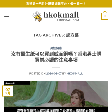
Skip
香港第一男性壯陽藥網購平台，假一罰十！
to
content
0
TAG ARCHIVES:
處方藥
男性健康
沒有醫生紙可以買到威而鋼嗎？香港男士購
買前必讀的注意事項
POSTED ON
2026-08-07
BY
HKOKMALL
07
8 月