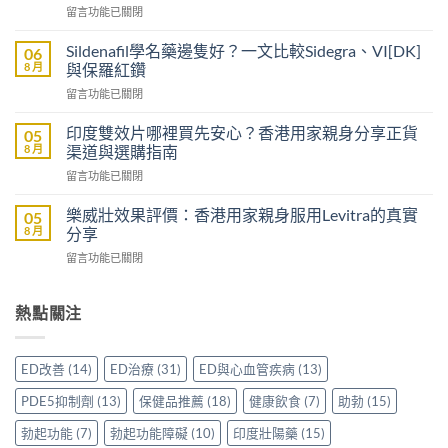
在
留言功能已關閉
紙
〈立
可
威
以
Sildenafil學名藥邊隻好？一文比較Sidegra、VI[DK]
06
大
買
8 月
與保羅紅鑽
樂
到
在
留言功能已關閉
威
威
〈Sildenafil
壯
而
學
評
印度雙效片哪裡買先安心？香港用家親身分享正貨
05
鋼
名
價：
8 月
渠道與選購指南
嗎？
藥
雙
香
在
留言功能已關閉
邊
效
港
〈印
隻
助
男
度
好？
樂威壯效果評價：香港用家親身服用Levitra的真實
05
勃
士
雙
一
8 月
分享
加
購
效
文
延
買
在
留言功能已關閉
片
比
時
前
〈樂
哪
較
配
必
威
裡
Sidegra、
方，
讀
壯
熱點關注
買
VI[DK]
香
的
效
先
與
港
注
果
安
保
用
意
評
心？
羅
ED改善
(14)
ED治療
(31)
ED與心血管疾病
(13)
家
事
價：
香
紅
真
項〉
香
港
鑽〉
PDE5抑制劑
(13)
保健品推薦
(18)
健康飲食
(7)
助勃
(15)
實
中
港
用
中
使
用
家
勃起功能
(7)
勃起功能障礙
(10)
印度壯陽藥
(15)
用
家
親