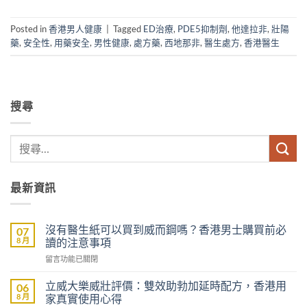
Posted in
香港男人健康
|
Tagged
ED治療
,
PDE5抑制劑
,
他達拉非
,
壯陽
藥
,
安全性
,
用藥安全
,
男性健康
,
處方藥
,
西地那非
,
醫生處方
,
香港醫生
搜尋
最新資訊
沒有醫生紙可以買到威而鋼嗎？香港男士購買前必
07
8 月
讀的注意事項
在
留言功能已關閉
〈沒
有
立威大樂威壯評價：雙效助勃加延時配方，香港用
06
醫
8 月
家真實使用心得
生