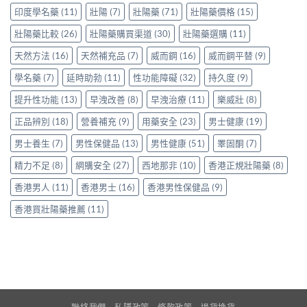
心
親
印度學名藥
(11)
壯陽
(7)
壯陽藥
(71)
壯陽藥價格
(15)
身
得〉
身
分
中
服
壯陽藥比較
(26)
壯陽藥購買渠道
(30)
壯陽藥選購
(11)
享
用
正
天然方法
(16)
天然補充品
(7)
威而鋼
(16)
威而鋼平替
(9)
Levitra
貨
的
渠
學名藥
(7)
延時助勃
(11)
性功能障礙
(32)
持久度
(9)
真
道
實
與
提升性功能
(13)
早洩改善
(8)
早洩治療
(11)
樂威壯
(8)
分
選
享〉
購
正品辨別
(18)
營養補充
(9)
用藥安全
(23)
男士健康
(19)
中
指
南〉
男士養生
(7)
男性保健品
(13)
男性健康
(51)
睪固酮
(7)
中
精力不足
(8)
網購安全
(27)
西地那非
(10)
香港正規壯陽藥
(8)
香港男人
(11)
香港男士
(16)
香港男性保健品
(9)
香港買壯陽藥推薦
(11)