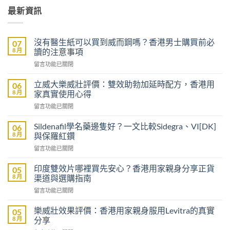
最新資訊
沒有醫生紙可以買到威而鋼嗎？香港男士購買前必
07
8 月
讀的注意事項
在
留言功能已關閉
〈沒
有
立威大樂威壯評價：雙效助勃加延時配方，香港用
06
醫
8 月
家真實使用心得
生
在
留言功能已關閉
紙
〈立
可
威
以
Sildenafil學名藥邊隻好？一文比較Sidegra、VI[DK]
06
大
買
8 月
與保羅紅鑽
樂
到
在
留言功能已關閉
威
威
〈Sildenafil
壯
而
學
評
印度雙效片哪裡買先安心？香港用家親身分享正貨
05
鋼
名
價：
8 月
渠道與選購指南
嗎？
藥
雙
香
在
留言功能已關閉
邊
效
港
〈印
隻
助
男
度
好？
樂威壯效果評價：香港用家親身服用Levitra的真實
05
勃
士
雙
一
8 月
分享
加
購
效
文
延
買