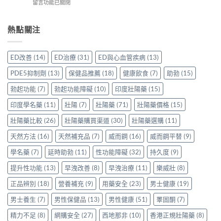
在
留言功能已關閉
片
比
時
前
〈樂
哪
較
配
必
威
裡
Sidegra、
方，
讀
壯
熱點關注
買
VI[DK]
香
的
效
先
與
港
注
果
安
保
用
意
評
心？
羅
ED改善
(14)
ED治療
(31)
ED與心血管疾病
(13)
家
事
價：
香
紅
真
項〉
香
港
鑽〉
PDE5抑制劑
(13)
保健品推薦
(18)
健康飲食
(7)
助勃
(15)
實
中
港
用
中
使
用
家
勃起功能
(7)
勃起功能障礙
(10)
印度壯陽藥
(15)
用
家
親
心
親
印度學名藥
(11)
壯陽
(7)
壯陽藥
(71)
壯陽藥價格
(15)
身
得〉
身
分
中
服
壯陽藥比較
(26)
壯陽藥購買渠道
(30)
壯陽藥選購
(11)
享
用
正
天然方法
(16)
天然補充品
(7)
威而鋼
(16)
威而鋼平替
(9)
Levitra
貨
的
渠
學名藥
(7)
延時助勃
(11)
性功能障礙
(32)
持久度
(9)
真
道
實
與
提升性功能
(13)
早洩改善
(8)
早洩治療
(11)
樂威壯
(8)
分
選
享〉
購
正品辨別
(18)
營養補充
(9)
用藥安全
(23)
男士健康
(19)
中
指
南〉
男士養生
(7)
男性保健品
(13)
男性健康
(51)
睪固酮
(7)
中
精力不足
(8)
網購安全
(27)
西地那非
(10)
香港正規壯陽藥
(8)