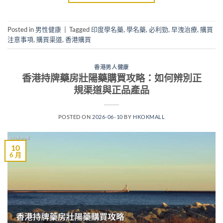
Posted in
男性健康
|
Tagged
印度學名藥
,
學名藥
,
必利勁
,
早洩治療
,
購買
注意事項
,
購買渠道
,
香港購買
香港男人健康
香港持牌藥房壯陽藥購買攻略：如何辨別正
規渠道與正品產品
POSTED ON
2026-06-10
BY
HKOKMALL
10
6 月