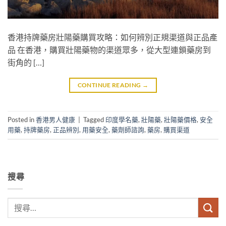
香港持牌藥房壯陽藥購買攻略：如何辨別正規渠道與正品產
品 在香港，購買壯陽藥物的渠道眾多，從大型連鎖藥房到
街角的 […]
CONTINUE READING
→
Posted in
香港男人健康
|
Tagged
印度學名藥
,
壯陽藥
,
壯陽藥價格
,
安全
用藥
,
持牌藥房
,
正品辨別
,
用藥安全
,
藥劑師諮詢
,
藥房
,
購買渠道
搜尋