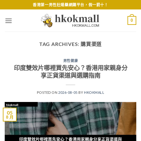
Skip
香港第一男性壯陽藥網購平台，假一罰十！
to
content
0
TAG ARCHIVES:
購買渠道
男性健康
印度雙效片哪裡買先安心？香港用家親身分
享正貨渠道與選購指南
POSTED ON
2026-08-05
BY
HKOKMALL
05
8 月