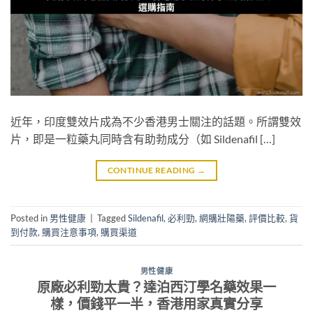
近年，印度雙效片成為不少香港男士關注的話題。所謂雙效
片，即是一粒藥丸同時含有助勃成分（如 Sildenafil […]
CONTINUE READING
→
Posted in
男性健康
|
Tagged
Sildenafil
,
必利勁
,
網購壯陽藥
,
評價比較
,
貨
到付款
,
購買注意事項
,
購買渠道
男性健康
原廠必利勁太貴？達泊西汀學名藥效果一
樣，價錢平一半，香港用家真實分享