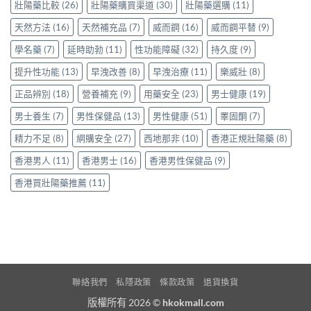
服
壯陽藥比較
(26)
壯陽藥購買渠道
(30)
壯陽藥選購
(11)
享
用
正
天然方法
(16)
天然補充品
(7)
威而鋼
(16)
威而鋼平替
(9)
Levitra
貨
的
渠
學名藥
(7)
延時助勃
(11)
性功能障礙
(32)
持久度
(9)
真
道
實
與
提升性功能
(13)
早洩改善
(8)
早洩治療
(11)
樂威壯
(8)
分
選
享〉
購
正品辨別
(18)
營養補充
(9)
用藥安全
(23)
男士健康
(19)
中
指
南〉
男士養生
(7)
男性保健品
(13)
男性健康
(51)
睪固酮
(7)
中
精力不足
(8)
網購安全
(27)
西地那非
(10)
香港正規壯陽藥
(8)
香港男人
(11)
香港男士
(16)
香港男性保健品
(9)
香港買壯陽藥推薦
(11)
聯絡我們
私隱政策
條款政策
退貨換貨
版權所有 2026 ©
hkokmall.com