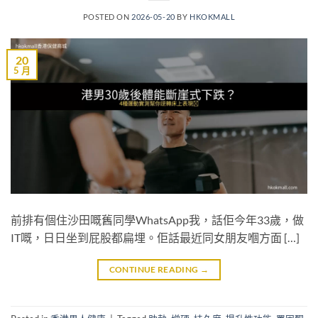
POSTED ON
2026-05-20
BY
HKOKMALL
20
5 月
前排有個住沙田嘅舊同學WhatsApp我，話佢今年33歲，做
IT嘅，日日坐到屁股都扁埋。佢話最近同女朋友嗰方面 […]
CONTINUE READING
→