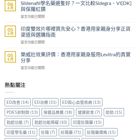
威
以
Sildenafil學名藥邊隻好？一文比較Sidegra、VI[DK]
06
大
買
8 月
與保羅紅鑽
樂
到
在
留言功能已關閉
威
威
〈Sildenafil
壯
而
學
評
印度雙效片哪裡買先安心？香港用家親身分享正貨
05
鋼
名
價：
8 月
渠道與選購指南
嗎？
藥
雙
香
在
留言功能已關閉
邊
效
港
〈印
隻
助
男
度
好？
樂威壯效果評價：香港用家親身服用Levitra的真實
05
勃
士
雙
一
8 月
分享
加
購
效
文
延
買
在
留言功能已關閉
片
比
時
前
〈樂
哪
較
配
必
威
裡
Sidegra、
方，
讀
壯
熱點關注
買
VI[DK]
香
的
效
先
與
港
注
果
安
保
用
意
評
心？
羅
ED改善
(14)
ED治療
(31)
ED與心血管疾病
(13)
家
事
價：
香
紅
真
項〉
香
港
鑽〉
PDE5抑制劑
(13)
保健品推薦
(18)
健康飲食
(7)
助勃
(15)
實
中
港
用
中
使
用
家
勃起功能
(7)
勃起功能障礙
(10)
印度壯陽藥
(15)
用
家
親
心
親
印度學名藥
(11)
壯陽
(7)
壯陽藥
(71)
壯陽藥價格
(15)
身
得〉
身
分
中