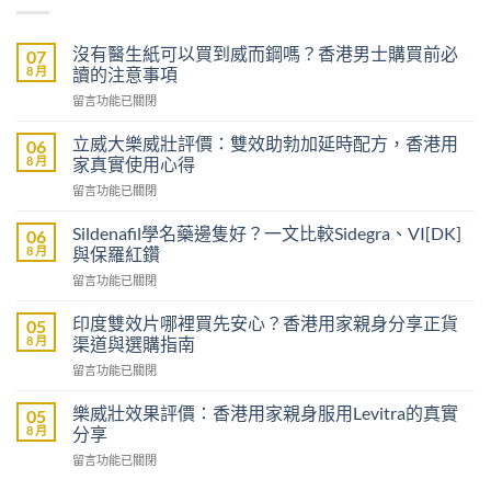
沒有醫生紙可以買到威而鋼嗎？香港男士購買前必
07
8 月
讀的注意事項
在
留言功能已關閉
〈沒
有
立威大樂威壯評價：雙效助勃加延時配方，香港用
06
醫
8 月
家真實使用心得
生
在
留言功能已關閉
紙
〈立
可
威
以
Sildenafil學名藥邊隻好？一文比較Sidegra、VI[DK]
06
大
買
8 月
與保羅紅鑽
樂
到
在
留言功能已關閉
威
威
〈Sildenafil
壯
而
學
評
印度雙效片哪裡買先安心？香港用家親身分享正貨
05
鋼
名
價：
8 月
渠道與選購指南
嗎？
藥
雙
香
在
留言功能已關閉
邊
效
港
〈印
隻
助
男
度
好？
樂威壯效果評價：香港用家親身服用Levitra的真實
05
勃
士
雙
一
8 月
分享
加
購
效
文
延
買
在
留言功能已關閉
片
比
時
前
〈樂
哪
較
配
必