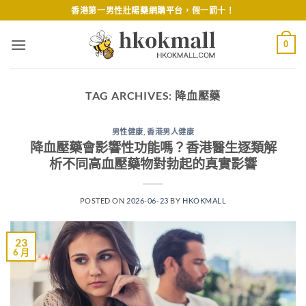
Skip
香港第一男性壯陽藥網購平台，假一罰十！
to
content
0
TAG ARCHIVES:
降血壓藥
男性健康
,
香港男人健康
降血壓藥會影響性功能嗎？香港醫生逐類解
析不同高血壓藥物對勃起的真實影響
POSTED ON
2026-06-23
BY
HKOKMALL
23
6 月