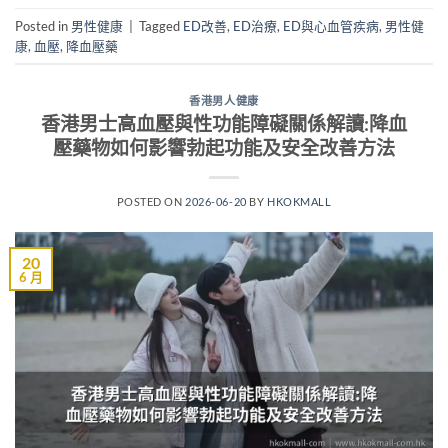
Posted in
男性健康
|
Tagged
ED改善
,
ED治療
,
ED與心血管疾病
,
男性健
康
,
血壓
,
降血壓藥
香港男人健康
香港男士高血壓與性功能障礙關係解讀:降血
壓藥物如何影響勃起功能及安全改善方法
POSTED ON
2026-06-20
BY
HKOKMALL
20
6 月