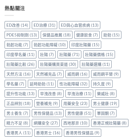
威
裡
Sidegra、
方，
讀
壯
熱點關注
買
VI[DK]
香
的
效
先
與
港
注
果
安
保
用
意
評
心？
羅
ED改善
(14)
ED治療
(31)
ED與心血管疾病
(13)
家
事
價：
香
紅
真
項〉
香
港
鑽〉
PDE5抑制劑
(13)
保健品推薦
(18)
健康飲食
(7)
助勃
(15)
實
中
港
用
中
使
用
家
勃起功能
(7)
勃起功能障礙
(10)
印度壯陽藥
(15)
用
家
親
心
親
印度學名藥
(11)
壯陽
(7)
壯陽藥
(71)
壯陽藥價格
(15)
身
得〉
身
分
中
服
壯陽藥比較
(26)
壯陽藥購買渠道
(30)
壯陽藥選購
(11)
享
用
正
天然方法
(16)
天然補充品
(7)
威而鋼
(16)
威而鋼平替
(9)
Levitra
貨
的
渠
學名藥
(7)
延時助勃
(11)
性功能障礙
(32)
持久度
(9)
真
道
實
與
提升性功能
(13)
早洩改善
(8)
早洩治療
(11)
樂威壯
(8)
分
選
享〉
購
正品辨別
(18)
營養補充
(9)
用藥安全
(23)
男士健康
(19)
中
指
南〉
男士養生
(7)
男性保健品
(13)
男性健康
(51)
睪固酮
(7)
中
精力不足
(8)
網購安全
(27)
西地那非
(10)
香港正規壯陽藥
(8)
香港男人
(11)
香港男士
(16)
香港男性保健品
(9)