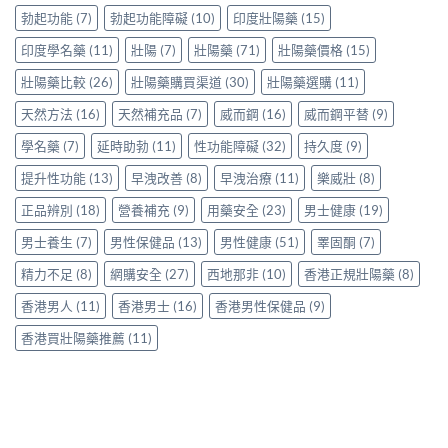
中
使
用
家
勃起功能
(7)
勃起功能障礙
(10)
印度壯陽藥
(15)
用
家
親
心
親
印度學名藥
(11)
壯陽
(7)
壯陽藥
(71)
壯陽藥價格
(15)
身
得〉
身
分
中
服
壯陽藥比較
(26)
壯陽藥購買渠道
(30)
壯陽藥選購
(11)
享
用
正
天然方法
(16)
天然補充品
(7)
威而鋼
(16)
威而鋼平替
(9)
Levitra
貨
的
渠
學名藥
(7)
延時助勃
(11)
性功能障礙
(32)
持久度
(9)
真
道
實
與
提升性功能
(13)
早洩改善
(8)
早洩治療
(11)
樂威壯
(8)
分
選
享〉
購
正品辨別
(18)
營養補充
(9)
用藥安全
(23)
男士健康
(19)
中
指
南〉
男士養生
(7)
男性保健品
(13)
男性健康
(51)
睪固酮
(7)
中
精力不足
(8)
網購安全
(27)
西地那非
(10)
香港正規壯陽藥
(8)
香港男人
(11)
香港男士
(16)
香港男性保健品
(9)
香港買壯陽藥推薦
(11)