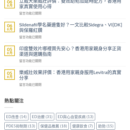
立威大樂威壯評價：雙效助勃加延時配方，香港用
06
醫
8 月
家真實使用心得
生
在
留言功能已關閉
紙
〈立
可
威
以
Sildenafil學名藥邊隻好？一文比較Sidegra、VI[DK]
06
大
買
8 月
與保羅紅鑽
樂
到
在
留言功能已關閉
威
威
〈Sildenafil
壯
而
學
評
印度雙效片哪裡買先安心？香港用家親身分享正貨
05
鋼
名
價：
8 月
渠道與選購指南
嗎？
藥
雙
香
在
留言功能已關閉
邊
效
港
〈印
隻
助
男
度
好？
樂威壯效果評價：香港用家親身服用Levitra的真實
05
勃
士
雙
一
8 月
分享
加
購
效
文
延
買
在
留言功能已關閉
片
比
時
前
〈樂
哪
較
配
必
威
裡
Sidegra、
方，
讀
壯
熱點關注
買
VI[DK]
香
的
效
先
與
港
注
果
安
保
用
意
評
心？
羅
ED改善
(14)
ED治療
(31)
ED與心血管疾病
(13)
家
事
價：
香
紅
真
項〉
香
港
鑽〉
PDE5抑制劑
(13)
保健品推薦
(18)
健康飲食
(7)
助勃
(15)
實
中
港
用