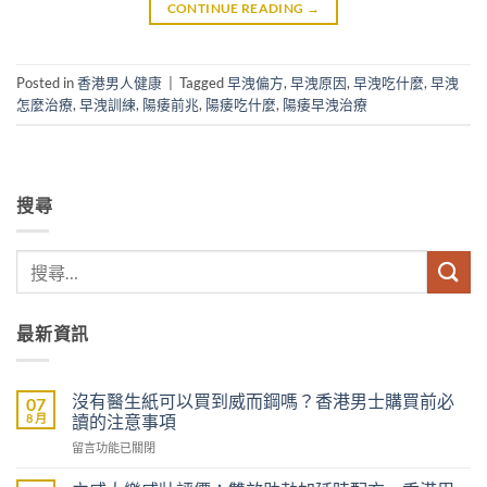
CONTINUE READING
→
Posted in
香港男人健康
|
Tagged
早洩偏方
,
早洩原因
,
早洩吃什麼
,
早洩
怎麼治療
,
早洩訓練
,
陽痿前兆
,
陽痿吃什麼
,
陽痿早洩治療
搜尋
最新資訊
沒有醫生紙可以買到威而鋼嗎？香港男士購買前必
07
8 月
讀的注意事項
在
留言功能已關閉
〈沒
有