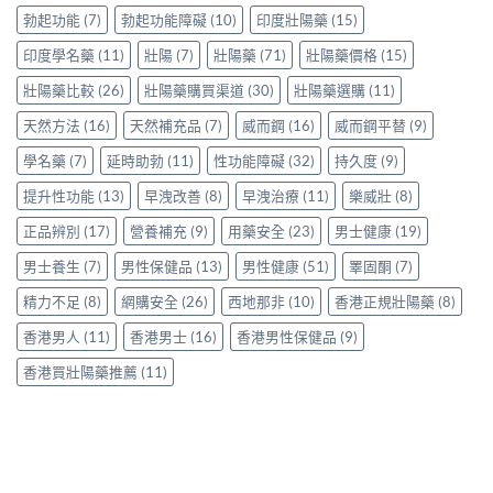
享
才
用
勃起功能
(7)
勃起功能障礙
(10)
印度壯陽藥
(15)
正
合
Levitra
貨
理？
印度學名藥
(11)
壯陽
(7)
壯陽藥
(71)
壯陽藥價格
(15)
的
渠
香
真
道
港
壯陽藥比較
(26)
壯陽藥購買渠道
(30)
壯陽藥選購
(11)
實
與
正
分
選
天然方法
(16)
天然補充品
(7)
威而鋼
(16)
威而鋼平替
(9)
貨
享〉
購
參
中
指
學名藥
(7)
延時助勃
(11)
性功能障礙
(32)
持久度
(9)
考
南〉
價
中
提升性功能
(13)
早洩改善
(8)
早洩治療
(11)
樂威壯
(8)
與
選
正品辨別
(17)
營養補充
(9)
用藥安全
(23)
男士健康
(19)
購
貼
男士養生
(7)
男性保健品
(13)
男性健康
(51)
睪固酮
(7)
士
一
精力不足
(8)
網購安全
(26)
西地那非
(10)
香港正規壯陽藥
(8)
次
看
香港男人
(11)
香港男士
(16)
香港男性保健品
(9)
清〉
中
香港買壯陽藥推薦
(11)