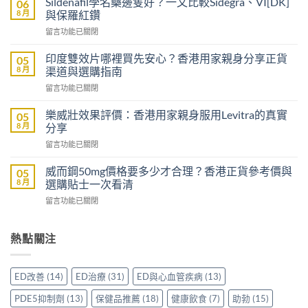
Sildenafil學名藥邊隻好？一文比較Sidegra、VI[DK]
06
大
8 月
與保羅紅鑽
樂
在
留言功能已關閉
威
〈Sildenafil
壯
學
評
印度雙效片哪裡買先安心？香港用家親身分享正貨
05
名
價：
8 月
渠道與選購指南
藥
雙
在
留言功能已關閉
邊
效
〈印
隻
助
度
好？
樂威壯效果評價：香港用家親身服用Levitra的真實
05
勃
雙
一
8 月
分享
加
效
文
延
在
留言功能已關閉
片
比
時
〈樂
哪
較
配
威
裡
威而鋼50mg價格要多少才合理？香港正貨參考價與
05
Sidegra、
方，
壯
買
8 月
選購貼士一次看清
VI[DK]
香
效
先
與
港
在
留言功能已關閉
果
安
保
用
〈威
評
心？
羅
家
而
價：
香
紅
真
鋼
熱點關注
香
港
鑽〉
實
50mg
港
用
中
使
價
用
家
用
格
家
親
ED改善
(14)
ED治療
(31)
ED與心血管疾病
(13)
心
要
親
身
得〉
多
身
分
PDE5抑制劑
(13)
保健品推薦
(18)
健康飲食
(7)
助勃
(15)
中
少
服