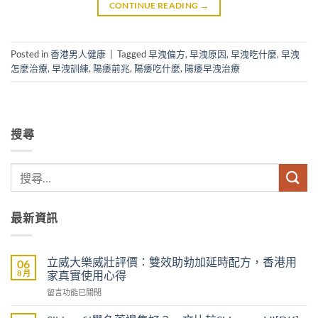
CONTINUE READING
→
Posted in
香港男人健康
|
Tagged
早洩偏方
,
早洩原因
,
早洩吃什麼
,
早洩
怎麼治療
,
早洩訓練
,
陽痿前兆
,
陽痿吃什麼
,
陽痿早洩治療
搜尋
最新資訊
立威大樂威壯評價：雙效助勃加延時配方，香港用
06
8 月
家真實使用心得
在
留言功能已關閉
〈立
威