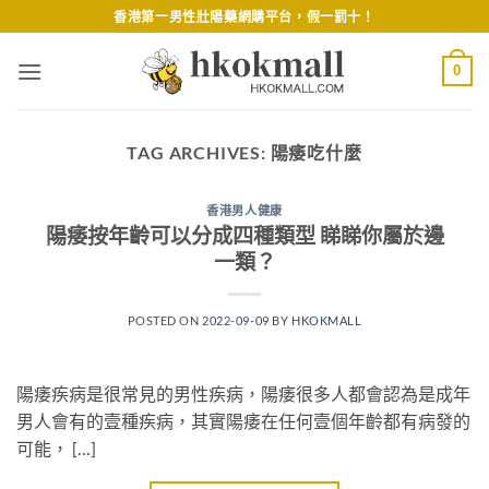
Skip
香港第一男性壯陽藥網購平台，假一罰十！
to
content
0
TAG ARCHIVES:
陽痿吃什麼
香港男人健康
陽痿按年齡可以分成四種類型 睇睇你屬於邊
一類？
POSTED ON
2022-09-09
BY
HKOKMALL
陽痿疾病是很常見的男性疾病，陽痿很多人都會認為是成年
男人會有的壹種疾病，其實陽痿在任何壹個年齡都有病發的
可能， […]