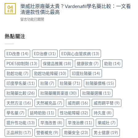
心？
羅
而
價：
樂威壯原廠藥太貴？Vardenafil學名藥比較：一文看
04
香
紅
鋼
香
8 月
清邊款性價比最高
港
鑽〉
50mg
港
用
中
在
留言功能已關閉
價
用
家
〈樂
格
家
親
威
要
親
身
壯
熱點關注
多
身
分
原
少
服
享
廠
才
用
正
藥
合
Levitra
ED改善
(14)
ED治療
(31)
ED與心血管疾病
(13)
貨
太
理？
的
渠
貴？
香
真
PDE5抑制劑
(13)
保健品推薦
(18)
健康飲食
(7)
助勃
(14)
道
Vardenafil
港
實
與
學
正
勃起功能
(7)
勃起功能障礙
(10)
印度壯陽藥
(14)
分
選
名
貨
享〉
購
藥
印度學名藥
(11)
壯陽
(7)
壯陽藥
(71)
壯陽藥價格
(15)
參
中
指
比
考
南〉
較：
壯陽藥比較
(26)
壯陽藥購買渠道
(30)
壯陽藥選購
(11)
價
中
一
與
天然方法
(16)
天然補充品
(7)
威而鋼
(16)
威而鋼平替
(9)
文
選
看
購
學名藥
(7)
延時助勃
(11)
性功能障礙
(32)
持久度
(8)
清
貼
邊
士
提升性功能
(13)
早洩改善
(8)
早洩治療
(11)
樂威壯
(7)
款
一
性
次
正品辨別
(17)
營養補充
(9)
用藥安全
(23)
男士健康
(19)
價
看