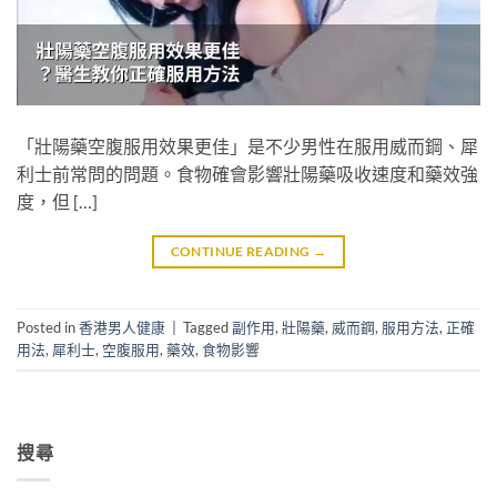
「壯陽藥空腹服用效果更佳」是不少男性在服用威而鋼、犀
利士前常問的問題。食物確會影響壯陽藥吸收速度和藥效強
度，但 […]
CONTINUE READING
→
Posted in
香港男人健康
|
Tagged
副作用
,
壯陽藥
,
威而鋼
,
服用方法
,
正確
用法
,
犀利士
,
空腹服用
,
藥效
,
食物影響
搜尋