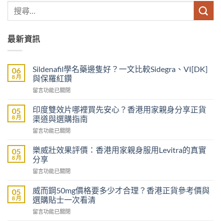
最新資訊
Sildenafil學名藥邊隻好？一文比較Sidegra、VI[DK]
06
8 月
與保羅紅鑽
在
留言功能已關閉
〈Sildenafil
學
印度雙效片哪裡買先安心？香港用家親身分享正貨
05
名
8 月
渠道與選購指南
藥
在
留言功能已關閉
邊
〈印
隻
度
好？
樂威壯效果評價：香港用家親身服用Levitra的真實
05
雙
一
8 月
分享
效
文
在
留言功能已關閉
片
比
〈樂
哪
較
威
裡
威而鋼50mg價格要多少才合理？香港正貨參考價與
05
Sidegra、
壯
買
8 月
選購貼士一次看清
VI[DK]
效
先
與
在
留言功能已關閉
果
安
保
〈威
評