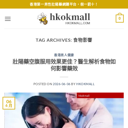
Skip
香港第一男性壯陽藥網購平台，假一罰十！
to
content
0
TAG ARCHIVES:
食物影響
香港男人健康
壯陽藥空腹服用效果更佳？醫生解析食物如
何影響藥效
POSTED ON
2026-06-06
BY
HKOKMALL
06
6 月