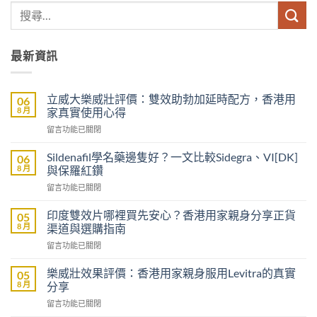
最新資訊
立威大樂威壯評價：雙效助勃加延時配方，香港用
06
8 月
家真實使用心得
在
留言功能已關閉
〈立
威
Sildenafil學名藥邊隻好？一文比較Sidegra、VI[DK]
06
大
8 月
與保羅紅鑽
樂
在
留言功能已關閉
威
〈Sildenafil
壯
學
評
印度雙效片哪裡買先安心？香港用家親身分享正貨
05
名
價：
8 月
渠道與選購指南
藥
雙
在
留言功能已關閉
邊
效
〈印
隻
助
度
好？
樂威壯效果評價：香港用家親身服用Levitra的真實
05
勃
雙
一
8 月
分享
加
效
文
延
在
留言功能已關閉
片
比
時
〈樂
哪