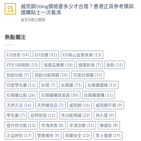
較
配
威
裡
威而鋼50mg價格要多少才合理？香港正貨參考價與
05
Sidegra、
方，
壯
買
8 月
選購貼士一次看清
VI[DK]
香
效
先
與
港
在
留言功能已關閉
果
安
保
用
〈威
評
心？
羅
家
而
價：
香
紅
真
鋼
熱點關注
香
港
鑽〉
實
50mg
港
用
中
使
價
用
家
用
格
家
親
ED改善
(14)
ED治療
(31)
ED與心血管疾病
(13)
心
要
親
身
得〉
多
身
分
PDE5抑制劑
(13)
保健品推薦
(18)
健康飲食
(7)
助勃
(15)
中
少
服
享
才
用
勃起功能
(7)
勃起功能障礙
(10)
印度壯陽藥
(15)
正
合
Levitra
貨
理？
印度學名藥
(11)
壯陽
(7)
壯陽藥
(71)
壯陽藥價格
(15)
的
渠
香
真
道
港
壯陽藥比較
(26)
壯陽藥購買渠道
(30)
壯陽藥選購
(11)
實
與
正
分
選
天然方法
(16)
天然補充品
(7)
威而鋼
(16)
威而鋼平替
(9)
貨
享〉
購
參
中
指
學名藥
(7)
延時助勃
(11)
性功能障礙
(32)
持久度
(9)
考
南〉
價
中
提升性功能
(13)
早洩改善
(8)
早洩治療
(11)
樂威壯
(8)
與
選
正品辨別
(17)
營養補充
(9)
用藥安全
(23)
男士健康
(19)
購