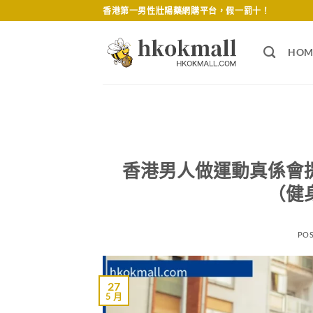
Skip
香港第一男性壯陽藥網購平台，假一罰十！
to
content
HOM
香港男人做運動真係會
（健
PO
27
5 月