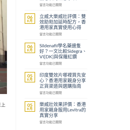
在
留言功能已關閉
〈沒
有
立威大樂威壯評價：雙
06
醫
8 月
效助勃加延時配方，香
生
港用家真實使用心得
紙
在
可
留言功能已關閉
〈立
以
威
買
Sildenafil學名藥邊隻
06
大
到
8 月
好？一文比較Sidegra、
樂
威
VI[DK]與保羅紅鑽
威
而
在
壯
留言功能已關閉
鋼
〈Sildenafil
評
嗎？
學
價：
香
印度雙效片哪裡買先安
05
名
雙
港
8 月
心？香港用家親身分享
藥
效
男
正貨渠道與選購指南
邊
助
士
在
隻
留言功能已關閉
勃
購
〈印
好？
加
買
度
一
延
前
樂威壯效果評價：香港
床上
05
雙
文
時
必
8 月
用家親身服用Levitra的
效
比
配
讀
真實分享
片
較
方，
的
在
哪
留言功能已關閉
Sidegra、
香
注
〈樂
裡
VI[DK]
港
意