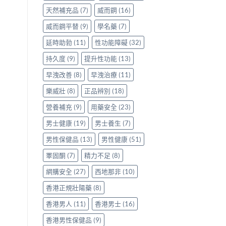
天然補充品
(7)
威而鋼
(16)
威而鋼平替
(9)
學名藥
(7)
延時助勃
(11)
性功能障礙
(32)
持久度
(9)
提升性功能
(13)
早洩改善
(8)
早洩治療
(11)
樂威壯
(8)
正品辨別
(18)
營養補充
(9)
用藥安全
(23)
男士健康
(19)
男士養生
(7)
男性保健品
(13)
男性健康
(51)
睪固酮
(7)
精力不足
(8)
網購安全
(27)
西地那非
(10)
香港正規壯陽藥
(8)
香港男人
(11)
香港男士
(16)
香港男性保健品
(9)