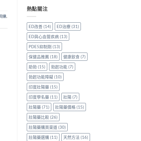
威
買
與
用
事
壯
先
熱點關注
保
家
項〉
效
安
羅
真
中
訓練
,
果
心？
紅
實
評
香
鑽〉
使
ED改善
(14)
ED治療
(31)
價：
港
中
用
香
用
心
ED與心血管疾病
(13)
港
家
得〉
用
親
中
PDE5抑制劑
(13)
家
身
親
分
保健品推薦
(18)
健康飲食
(7)
身
享
服
助勃
(15)
勃起功能
(7)
正
用
貨
勃起功能障礙
(10)
Levitra
渠
的
道
印度壯陽藥
(15)
真
與
實
選
印度學名藥
(11)
壯陽
(7)
分
購
享〉
指
壯陽藥
(71)
壯陽藥價格
(15)
中
南〉
中
壯陽藥比較
(26)
壯陽藥購買渠道
(30)
壯陽藥選購
(11)
天然方法
(16)