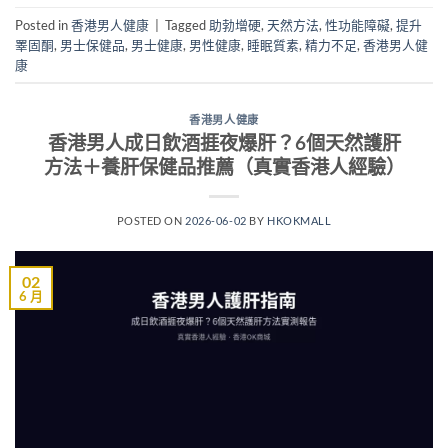
Posted in
香港男人健康
|
Tagged
助勃增硬
,
天然方法
,
性功能障礙
,
提升
睪固酮
,
男士保健品
,
男士健康
,
男性健康
,
睡眠質素
,
精力不足
,
香港男人健
康
香港男人健康
香港男人成日飲酒捱夜爆肝？6個天然護肝
方法＋養肝保健品推薦（真實香港人經驗）
POSTED ON
2026-06-02
BY
HKOKMALL
02
6 月