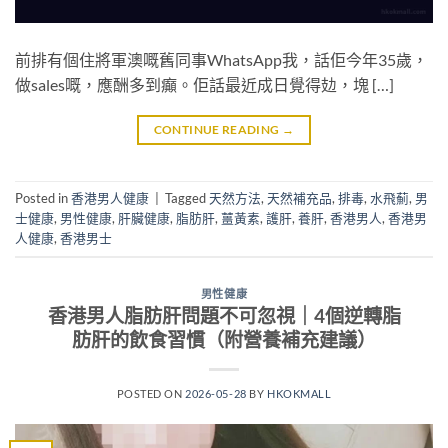
前排有個住將軍澳嘅舊同事WhatsApp我，話佢今年35歲，
做sales嘅，應酬多到癲。佢話最近成日覺得攰，塊 […]
CONTINUE READING
→
Posted in
香港男人健康
|
Tagged
天然方法
,
天然補充品
,
排毒
,
水飛薊
,
男
士健康
,
男性健康
,
肝臟健康
,
脂肪肝
,
薑黃素
,
護肝
,
養肝
,
香港男人
,
香港男
人健康
,
香港男士
男性健康
香港男人脂肪肝問題不可忽視｜4個逆轉脂
肪肝的飲食習慣（附營養補充建議）
POSTED ON
2026-05-28
BY
HKOKMALL