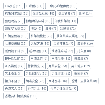
學
正
分
選
買
名
貨
ED改善
(14)
ED治療
(31)
ED與心血管疾病
(13)
享〉
購
先
藥
參
中
指
安
比
考
PDE5抑制劑
(13)
保健品推薦
(18)
健康飲食
(7)
助勃
(14)
南〉
心？
較：
價
中
香
一
勃起功能
(7)
勃起功能障礙
(10)
印度壯陽藥
(14)
與
港
文
選
正
印度學名藥
(10)
增硬
(6)
壯陽
(7)
壯陽藥
(71)
看
購
貨
清
貼
渠
壯陽藥價格
(15)
壯陽藥比較
(25)
壯陽藥購買渠道
(29)
邊
士
道、
款
一
壯陽藥選購
(11)
天然方法
(16)
天然補充品
(7)
威而鋼
(16)
價
性
次
錢
價
看
威而鋼平替
(8)
延時助勃
(11)
性功能障礙
(32)
持久度
(8)
參
比
清〉
考
最
中
提升性功能
(13)
早洩改善
(8)
早洩治療
(11)
樂威壯
(7)
與
高〉
選
中
正品辨別
(17)
營養補充
(9)
用藥安全
(23)
男士健康
(19)
購
貼
男士養生
(7)
男性保健品
(13)
男性健康
(51)
睪固酮
(7)
士〉
中
精力不足
(8)
網購安全
(26)
西地那非
(10)
香港正規壯陽藥
(8)
香港男人
(11)
香港男士
(16)
香港男性保健品
(9)
香港買壯陽藥推薦
(11)