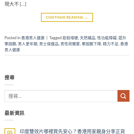
現大不 […]
CONTINUE READING
→
Posted in
香港男人健康
|
Tagged
助勃增硬
,
天然補品
,
性功能障礙
,
提升
睪固酮
,
男人更年期
,
男士保健品
,
男性荷爾蒙
,
睪固酮下降
,
精力不足
,
香港
男人健康
搜尋
最新資訊
印度雙效片哪裡買先安心？香港用家親身分享正貨
05