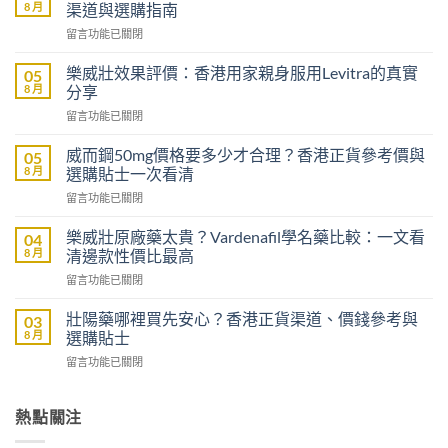
8 月
渠道與選購指南
在
留言功能已關閉
〈印
度
樂威壯效果評價：香港用家親身服用Levitra的真實
05
雙
8 月
分享
效
在
留言功能已關閉
片
〈樂
哪
威
裡
威而鋼50mg價格要多少才合理？香港正貨參考價與
05
壯
買
8 月
選購貼士一次看清
效
先
在
留言功能已關閉
果
安
〈威
評
心？
而
價：
樂威壯原廠藥太貴？Vardenafil學名藥比較：一文看
04
香
鋼
香
8 月
清邊款性價比最高
港
50mg
港
用
在
留言功能已關閉
價
用
家
〈樂
格
家
親
威
要
壯陽藥哪裡買先安心？香港正貨渠道、價錢參考與
03
親
身
壯
多
8 月
選購貼士
身
分
原
少
服
享
在
留言功能已關閉
廠
才
用
正
〈壯
藥
合
Levitra
貨
陽
太
理？
的
渠
藥
熱點關注
貴？
香
真
道
哪
Vardenafil
港
實
與
裡