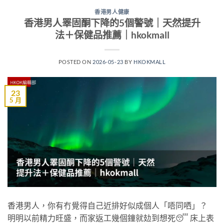
香港男人健康
香港男人睪固酮下降的5個警號｜天然提升
法＋保健品推薦｜hkokmall
POSTED ON
2026-05-23
BY
HKOKMALL
23
5 月
香港男人，你有冇覺得自己近排好似成個人「唔同哂」？
明明以前精力旺盛，而家返工幾個鐘就攰到想死😴 床上表