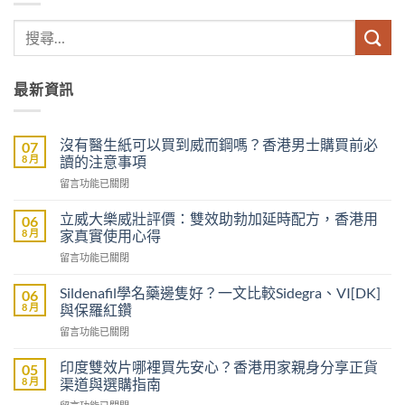
最新資訊
沒有醫生紙可以買到威而鋼嗎？香港男士購買前必
07
8 月
讀的注意事項
在
留言功能已關閉
〈沒
有
立威大樂威壯評價：雙效助勃加延時配方，香港用
06
醫
8 月
家真實使用心得
生
在
留言功能已關閉
紙
〈立
可
威
以
Sildenafil學名藥邊隻好？一文比較Sidegra、VI[DK]
06
大
買
8 月
與保羅紅鑽
樂
到
在
留言功能已關閉
威
威
〈Sildenafil
壯
而
學
評
印度雙效片哪裡買先安心？香港用家親身分享正貨
05
鋼
名
價：
8 月
渠道與選購指南
嗎？
藥
雙
香
在