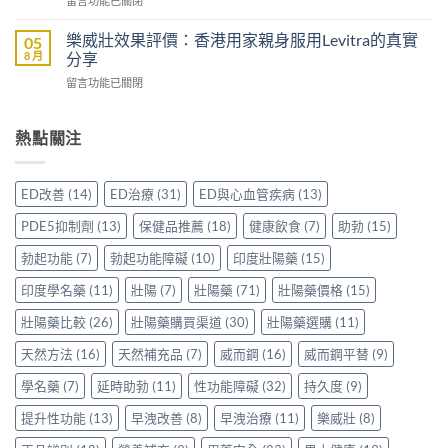
留言功能已關閉
邊
效
港
〈印
隻
助
男
度
好？
樂威壯效果評價：香港用家親身服用Levitra的真實
05
勃
士
雙
一
8 月
分享
加
購
效
文
延
買
在
留言功能已關閉
片
比
時
前
〈樂
哪
較
配
必
威
裡
Sidegra、
方，
讀
壯
熱點關注
買
VI[DK]
香
的
效
先
與
港
注
果
安
保
用
意
評
心？
羅
ED改善
(14)
ED治療
(31)
ED與心血管疾病
(13)
家
事
價：
香
紅
真
項〉
香
港
鑽〉
PDE5抑制劑
(13)
保健品推薦
(18)
健康飲食
(7)
助勃
(15)
實
中
港
用
中
使
用
家
勃起功能
(7)
勃起功能障礙
(10)
印度壯陽藥
(15)
用
家
親
心
親
印度學名藥
(11)
壯陽
(7)
壯陽藥
(71)
壯陽藥價格
(15)
身
得〉
身
分
中
服
壯陽藥比較
(26)
壯陽藥購買渠道
(30)
壯陽藥選購
(11)
享
用
正
天然方法
(16)
天然補充品
(7)
威而鋼
(16)
威而鋼平替
(9)
Levitra
貨
的
渠
學名藥
(7)
延時助勃
(11)
性功能障礙
(32)
持久度
(9)
真
道
實
與
提升性功能
(13)
早洩改善
(8)
早洩治療
(11)
樂威壯
(8)
分
選
享〉
購