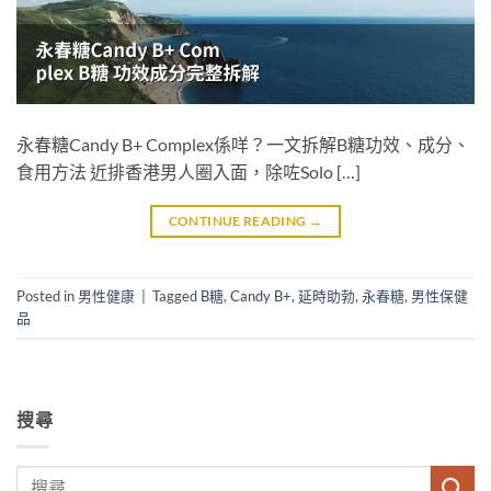
永春糖Candy B+ Complex係咩？一文拆解B糖功效、成分、
食用方法 近排香港男人圈入面，除咗Solo […]
CONTINUE READING
→
Posted in
男性健康
|
Tagged
B糖
,
Candy B+
,
延時助勃
,
永春糖
,
男性保健
品
搜尋