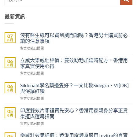
最新資訊
沒有醫生紙可以買到威而鋼嗎？香港男士購買前必
07
8 月
讀的注意事項
在
留言功能已關閉
〈沒
有
立威大樂威壯評價：雙效助勃加延時配方，香港用
06
醫
8 月
家真實使用心得
生
在
留言功能已關閉
紙
〈立
可
威
以
Sildenafil學名藥邊隻好？一文比較Sidegra、VI[DK]
06
大
買
8 月
與保羅紅鑽
樂
到
在
留言功能已關閉
威
威
〈Sildenafil
壯
而
學
評
印度雙效片哪裡買先安心？香港用家親身分享正貨
05
鋼
名
價：
8 月
渠道與選購指南
嗎？
藥
雙
香
在
留言功能已關閉
邊
效
港
〈印
隻
助
男
度
好？
樂威壯效果評價：香港用家親身服用Levitra的真實
05
勃
士