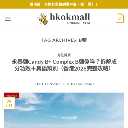
Skip
香港第一男性壯陽藥網購平台，假一罰十！
to
content
0
TAG ARCHIVES:
B糖
男性健康
永春糖Candy B+ Complex B糖係咩？拆解成
分功效＋真偽辨別（香港2026完整攻略）
POSTED ON
2026-05-25
BY
HKOKMALL
25
5 月