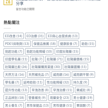
雙
一
8 月
分享
加
購
效
文
延
買
在
留言功能已關閉
片
比
時
前
〈樂
哪
較
配
必
威
裡
Sidegra、
方，
讀
壯
熱點關注
買
VI[DK]
香
的
效
先
與
港
注
果
安
保
用
意
評
心？
羅
ED改善
(14)
ED治療
(31)
ED與心血管疾病
(13)
家
事
價：
香
紅
真
項〉
香
港
鑽〉
PDE5抑制劑
(13)
保健品推薦
(18)
健康飲食
(7)
助勃
(15)
實
中
港
用
中
使
用
家
勃起功能
(7)
勃起功能障礙
(10)
印度壯陽藥
(15)
用
家
親
心
親
印度學名藥
(11)
壯陽
(7)
壯陽藥
(71)
壯陽藥價格
(15)
身
得〉
身
分
中
服
壯陽藥比較
(26)
壯陽藥購買渠道
(30)
壯陽藥選購
(11)
享
用
正
天然方法
(16)
天然補充品
(7)
威而鋼
(16)
威而鋼平替
(9)
Levitra
貨
的
渠
學名藥
(7)
延時助勃
(11)
性功能障礙
(32)
持久度
(9)
真
道
實
與
提升性功能
(13)
早洩改善
(8)
早洩治療
(11)
樂威壯
(8)
分
選
享〉
購
正品辨別
(18)
營養補充
(9)
用藥安全
(23)
男士健康
(19)
中
指
南〉
男士養生
(7)
男性保健品
(13)
男性健康
(51)
睪固酮
(7)
中