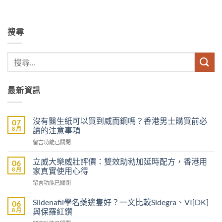
搜尋
最新資訊
沒有醫生紙可以買到威而鋼嗎？香港男士購買前必
07
8 月
讀的注意事項
在
留言功能已關閉
〈沒
有
立威大樂威壯評價：雙效助勃加延時配方，香港用
06
醫
8 月
家真實使用心得
生
在
留言功能已關閉
紙
〈立
可
威
以
Sildenafil學名藥邊隻好？一文比較Sidegra、VI[DK]
06
大
買
8 月
與保羅紅鑽
樂
到