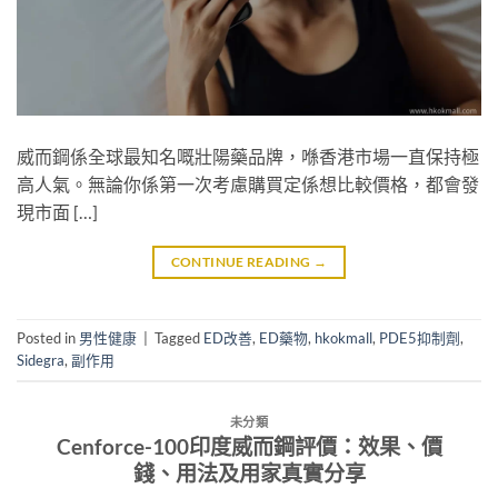
威而鋼係全球最知名嘅壯陽藥品牌，喺香港市場一直保持極
高人氣。無論你係第一次考慮購買定係想比較價格，都會發
現市面 […]
CONTINUE READING
→
Posted in
男性健康
|
Tagged
ED改善
,
ED藥物
,
hkokmall
,
PDE5抑制劑
,
Sidegra
,
副作用
未分類
Cenforce-100印度威而鋼評價：效果、價
錢、用法及用家真實分享