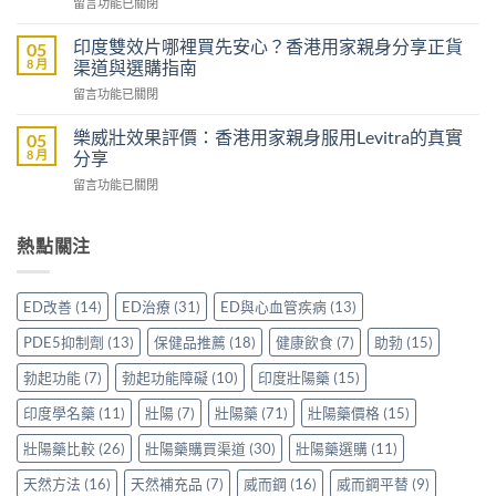
在
留言功能已關閉
威
威
〈Sildenafil
壯
而
學
評
印度雙效片哪裡買先安心？香港用家親身分享正貨
05
鋼
名
價：
8 月
渠道與選購指南
嗎？
藥
雙
香
在
留言功能已關閉
邊
效
港
〈印
隻
助
男
度
好？
樂威壯效果評價：香港用家親身服用Levitra的真實
05
勃
士
雙
一
8 月
分享
加
購
效
文
延
買
在
留言功能已關閉
片
比
時
前
〈樂
哪
較
配
必
威
裡
Sidegra、
方，
讀
壯
熱點關注
買
VI[DK]
香
的
效
先
與
港
注
果
安
保
用
意
評
心？
羅
ED改善
(14)
ED治療
(31)
ED與心血管疾病
(13)
家
事
價：
香
紅
真
項〉
香
港
鑽〉
PDE5抑制劑
(13)
保健品推薦
(18)
健康飲食
(7)
助勃
(15)
實
中
港
用
中
使
用
家
勃起功能
(7)
勃起功能障礙
(10)
印度壯陽藥
(15)
用
家
親
心
親
印度學名藥
(11)
壯陽
(7)
壯陽藥
(71)
壯陽藥價格
(15)
身
得〉
身
分
中
服
壯陽藥比較
(26)
壯陽藥購買渠道
(30)
壯陽藥選購
(11)
享
用
正
天然方法
(16)
天然補充品
(7)
威而鋼
(16)
威而鋼平替
(9)
Levitra
貨