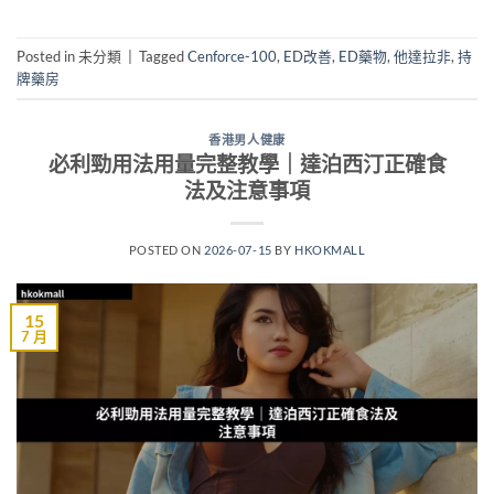
Posted in 未分類
|
Tagged
Cenforce-100
,
ED改善
,
ED藥物
,
他達拉非
,
持
牌藥房
香港男人健康
必利勁用法用量完整教學｜達泊西汀正確食
法及注意事項
POSTED ON
2026-07-15
BY
HKOKMALL
15
7 月