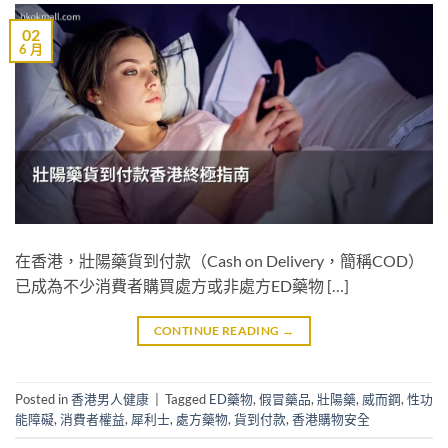
02
6 月
在香港，壯陽藥貨到付款（Cash on Delivery，簡稱COD）
已成為不少消費者購買處方或非處方ED藥物 […]
CONTINUE READING
→
Posted in
香港男人健康
|
Tagged
ED藥物
,
假冒藥品
,
壯陽藥
,
威而鋼
,
性功
能障礙
,
消費者權益
,
犀利士
,
處方藥物
,
貨到付款
,
香港購物安全