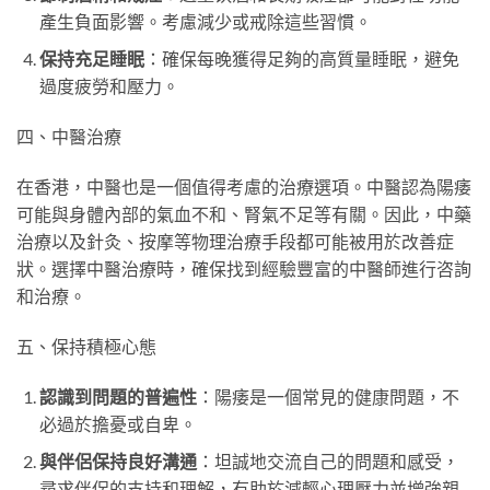
產生負面影響。考慮減少或戒除這些習慣。
保持充足睡眠
：確保每晚獲得足夠的高質量睡眠，避免
過度疲勞和壓力。
四、中醫治療
在香港，中醫也是一個值得考慮的治療選項。中醫認為陽痿
可能與身體內部的氣血不和、腎氣不足等有關。因此，中藥
治療以及針灸、按摩等物理治療手段都可能被用於改善症
狀。選擇中醫治療時，確保找到經驗豐富的中醫師進行咨詢
和治療。
五、保持積極心態
認識到問題的普遍性
：陽痿是一個常見的健康問題，不
必過於擔憂或自卑。
與伴侶保持良好溝通
：坦誠地交流自己的問題和感受，
尋求伴侶的支持和理解，有助於減輕心理壓力並增強親