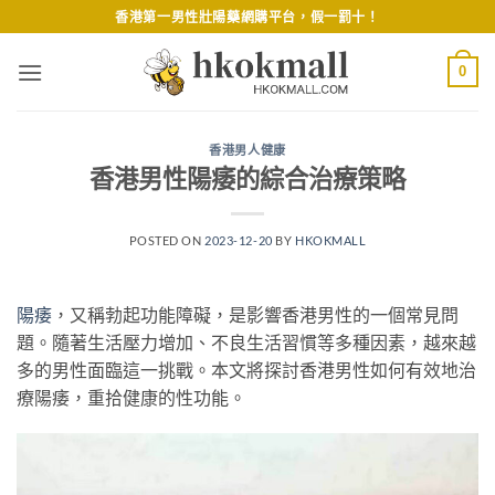
Skip
香港第一男性壯陽藥網購平台，假一罰十！
to
content
0
香港男人健康
香港男性陽痿的綜合治療策略
POSTED ON
2023-12-20
BY
HKOKMALL
陽痿
，又稱勃起功能障礙，是影響香港男性的一個常見問
題。隨著生活壓力增加、不良生活習慣等多種因素，越來越
多的男性面臨這一挑戰。本文將探討香港男性如何有效地治
療陽痿，重拾健康的性功能。