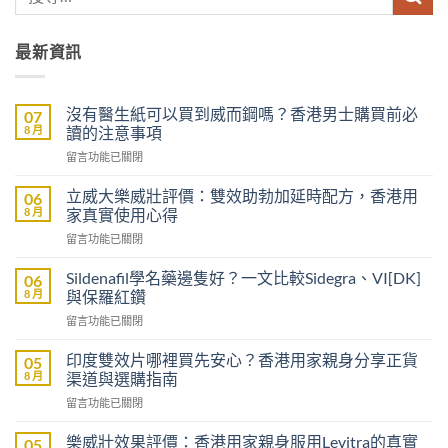
最新資訊
沒有醫生紙可以買到威而鋼嗎？香港男士購買前必
07
8 月
讀的注意事項
在
留言功能已關閉
〈沒
有
立威大樂威壯評價：雙效助勃加延時配方，香港用
06
醫
8 月
家真實使用心得
生
在
留言功能已關閉
紙
〈立
可
威
以
Sildenafil學名藥邊隻好？一文比較Sidegra、VI[DK]
06
大
買
8 月
與保羅紅鑽
樂
到
在
留言功能已關閉
威
威
〈Sildenafil
壯
而
學
評
印度雙效片哪裡買先安心？香港用家親身分享正貨
05
鋼
名
價：
8 月
渠道與選購指南
嗎？
藥
雙
香
在
留言功能已關閉
邊
效
港
〈印
隻
助
男
度
好？
樂威壯效果評價：香港用家親身服用Levitra的真實
05
勃
士