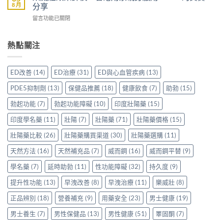
雙
一
8 月
分享
加
購
效
文
延
買
在
留言功能已關閉
片
比
時
前
〈樂
哪
較
配
必
威
裡
Sidegra、
方，
讀
壯
熱點關注
買
VI[DK]
香
的
效
先
與
港
注
果
安
保
用
意
評
心？
羅
ED改善
(14)
ED治療
(31)
ED與心血管疾病
(13)
家
事
價：
香
紅
真
項〉
香
港
鑽〉
PDE5抑制劑
(13)
保健品推薦
(18)
健康飲食
(7)
助勃
(15)
實
中
港
用
中
使
用
家
勃起功能
(7)
勃起功能障礙
(10)
印度壯陽藥
(15)
用
家
親
心
親
印度學名藥
(11)
壯陽
(7)
壯陽藥
(71)
壯陽藥價格
(15)
身
得〉
身
分
中
服
壯陽藥比較
(26)
壯陽藥購買渠道
(30)
壯陽藥選購
(11)
享
用
正
天然方法
(16)
天然補充品
(7)
威而鋼
(16)
威而鋼平替
(9)
Levitra
貨
的
渠
學名藥
(7)
延時助勃
(11)
性功能障礙
(32)
持久度
(9)
真
道
實
與
提升性功能
(13)
早洩改善
(8)
早洩治療
(11)
樂威壯
(8)
分
選
享〉
購
正品辨別
(18)
營養補充
(9)
用藥安全
(23)
男士健康
(19)
中
指
南〉
男士養生
(7)
男性保健品
(13)
男性健康
(51)
睪固酮
(7)
中