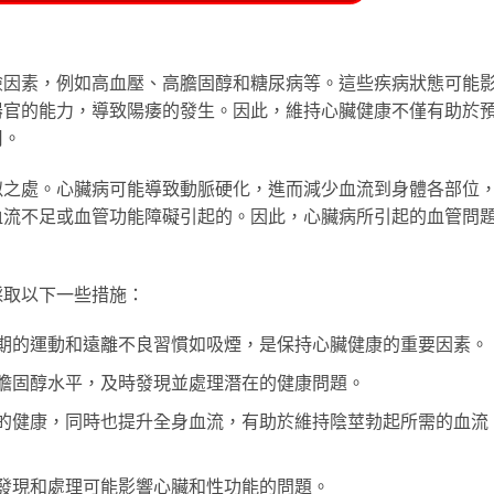
險因素，例如高血壓、高膽固醇和糖尿病等。這些疾病狀態可能
器官的能力，導致陽痿的發生。因此，維持心臟健康不僅有助於
用。
似之處。心臟病可能導致動脈硬化，進而減少血流到身體各部位
血流不足或血管功能障礙引起的。因此，心臟病所引起的血管問
採取以下一些措施：
期的運動和遠離不良習慣如吸煙，是保持心臟健康的重要因素。
膽固醇水平，及時發現並處理潛在的健康問題。
的健康，同時也提升全身血流，有助於維持陰莖勃起所需的血流
發現和處理可能影響心臟和性功能的問題。