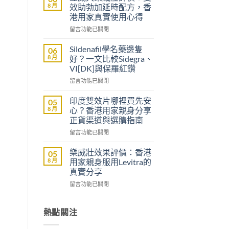
醫
8 月
效助勃加延時配方，香
生
港用家真實使用心得
紙
在
可
留言功能已關閉
〈立
以
威
買
Sildenafil學名藥邊隻
06
大
到
8 月
好？一文比較Sidegra、
樂
威
VI[DK]與保羅紅鑽
威
而
在
壯
留言功能已關閉
鋼
〈Sildenafil
評
嗎？
學
價：
香
印度雙效片哪裡買先安
05
名
雙
港
8 月
心？香港用家親身分享
藥
效
男
正貨渠道與選購指南
邊
助
士
在
隻
留言功能已關閉
勃
購
〈印
好？
加
買
度
一
延
前
樂威壯效果評價：香港
05
雙
文
時
必
8 月
用家親身服用Levitra的
效
比
配
讀
真實分享
片
較
方，
的
在
哪
留言功能已關閉
Sidegra、
香
注
〈樂
裡
VI[DK]
港
意
威
買
與
用
事
壯
先
熱點關注
保
家
項〉
效
安
羅
真
中
果
心？
紅
實