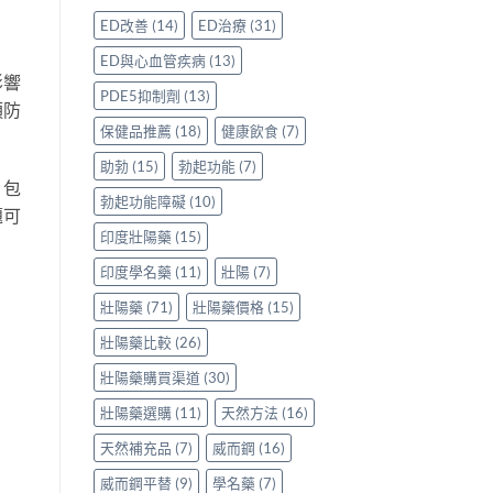
評
香
鑽〉
使
ED改善
(14)
ED治療
(31)
價：
港
中
用
香
用
心
ED與心血管疾病
(13)
港
家
得〉
影響
用
親
中
PDE5抑制劑
(13)
預防
家
身
親
分
保健品推薦
(18)
健康飲食
(7)
身
享
服
助勃
(15)
勃起功能
(7)
正
用
貨
，包
勃起功能障礙
(10)
Levitra
渠
題可
的
道
印度壯陽藥
(15)
真
與
實
選
印度學名藥
(11)
壯陽
(7)
分
購
享〉
指
壯陽藥
(71)
壯陽藥價格
(15)
中
南〉
中
壯陽藥比較
(26)
壯陽藥購買渠道
(30)
壯陽藥選購
(11)
天然方法
(16)
天然補充品
(7)
威而鋼
(16)
威而鋼平替
(9)
學名藥
(7)