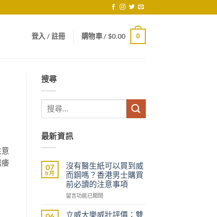
登入 / 註冊
購物車 /
$
0.00
0
搜尋
最新資訊
注意
陽痿
沒有醫生紙可以買到威
07
8 月
而鋼嗎？香港男士購買
前必讀的注意事項
在
留言功能已關閉
〈沒
有
立威大樂威壯評價：雙
06