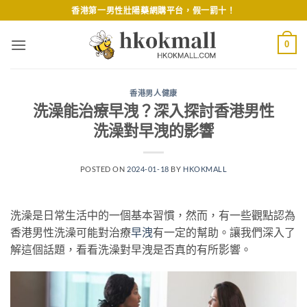
Skip
香港第一男性壯陽藥網購平台，假一罰十！
to
content
0
香港男人健康
洗澡能治療早洩？深入探討香港男性
洗澡對早洩的影響
POSTED ON
2024-01-18
BY
HKOKMALL
洗澡是日常生活中的一個基本習慣，然而，有一些觀點認為
香港男性洗澡可能對治療
早洩
有一定的幫助。讓我們深入了
解這個話題，看看洗澡對早洩是否真的有所影響。