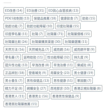
先
與
港
注
果
安
保
用
意
評
心？
羅
ED改善
(14)
ED治療
(31)
ED與心血管疾病
(13)
家
事
價：
香
紅
真
項〉
香
港
鑽〉
PDE5抑制劑
(13)
保健品推薦
(18)
健康飲食
(7)
助勃
(15)
實
中
港
用
中
使
用
家
勃起功能
(7)
勃起功能障礙
(10)
印度壯陽藥
(15)
用
家
親
心
親
印度學名藥
(11)
壯陽
(7)
壯陽藥
(71)
壯陽藥價格
(15)
身
得〉
身
分
中
服
壯陽藥比較
(26)
壯陽藥購買渠道
(30)
壯陽藥選購
(11)
享
用
正
天然方法
(16)
天然補充品
(7)
威而鋼
(16)
威而鋼平替
(9)
Levitra
貨
的
渠
學名藥
(7)
延時助勃
(11)
性功能障礙
(32)
持久度
(9)
真
道
實
與
提升性功能
(13)
早洩改善
(8)
早洩治療
(11)
樂威壯
(8)
分
選
享〉
購
正品辨別
(18)
營養補充
(9)
用藥安全
(23)
男士健康
(19)
中
指
南〉
男士養生
(7)
男性保健品
(13)
男性健康
(51)
睪固酮
(7)
中
精力不足
(8)
網購安全
(27)
西地那非
(10)
香港正規壯陽藥
(8)
香港男人
(11)
香港男士
(16)
香港男性保健品
(9)
香港買壯陽藥推薦
(11)