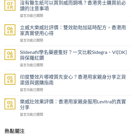
沒有醫生紙可以買到威而鋼嗎？香港男士購買前必
07
8 月
讀的注意事項
在
留言功能已關閉
〈沒
有
立威大樂威壯評價：雙效助勃加延時配方，香港用
06
醫
8 月
家真實使用心得
生
在
留言功能已關閉
紙
〈立
可
威
以
Sildenafil學名藥邊隻好？一文比較Sidegra、VI[DK]
06
大
買
8 月
與保羅紅鑽
樂
到
在
留言功能已關閉
威
威
〈Sildenafil
壯
而
學
評
印度雙效片哪裡買先安心？香港用家親身分享正貨
05
鋼
名
價：
8 月
渠道與選購指南
嗎？
藥
雙
香
在
留言功能已關閉
邊
效
港
〈印
隻
助
男
度
好？
樂威壯效果評價：香港用家親身服用Levitra的真實
05
勃
士
雙
一
8 月
分享
加
購
效
文
延
買
在
留言功能已關閉
片
比
時
前
〈樂
哪
較
配
必
威
裡
Sidegra、
方，
讀
壯
熱點關注
買
VI[DK]
香
的
效