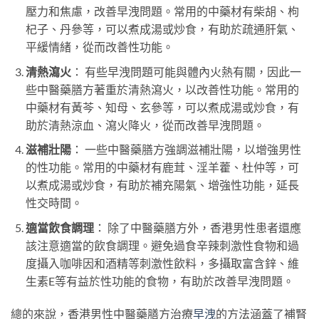
壓力和焦慮，改善早洩問題。常用的中藥材有柴胡、枸
杞子、丹參等，可以煮成湯或炒食，有助於疏通肝氣、
平緩情緒，從而改善性功能。
清熱瀉火
： 有些早洩問題可能與體內火熱有關，因此一
些中醫藥膳方著重於清熱瀉火，以改善性功能。常用的
中藥材有黃芩、知母、玄參等，可以煮成湯或炒食，有
助於清熱涼血、瀉火降火，從而改善早洩問題。
滋補壯陽
： 一些中醫藥膳方強調滋補壯陽，以增強男性
的性功能。常用的中藥材有鹿茸、淫羊藿、杜仲等，可
以煮成湯或炒食，有助於補充陽氣、增強性功能，延長
性交時間。
適當飲食調理
： 除了中醫藥膳方外，香港男性患者還應
該注意適當的飲食調理。避免過食辛辣刺激性食物和過
度攝入咖啡因和酒精等刺激性飲料，多攝取富含鋅、維
生素E等有益於性功能的食物，有助於改善早洩問題。
總的來說，香港男性中醫藥膳方治療
早洩
的方法涵蓋了補腎