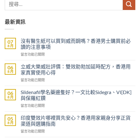
最新資訊
沒有醫生紙可以買到威而鋼嗎？香港男士購買前必
07
8 月
讀的注意事項
在
留言功能已關閉
〈沒
有
立威大樂威壯評價：雙效助勃加延時配方，香港用
06
醫
8 月
家真實使用心得
生
在
留言功能已關閉
紙
〈立
可
威
以
Sildenafil學名藥邊隻好？一文比較Sidegra、VI[DK]
06
大
買
8 月
與保羅紅鑽
樂
到
在
留言功能已關閉
威
威
〈Sildenafil
壯
而
學
評
印度雙效片哪裡買先安心？香港用家親身分享正貨
05
鋼
名
價：
8 月
渠道與選購指南
嗎？
藥
雙
香
在
留言功能已關閉
邊
效
港
〈印
隻
助
男