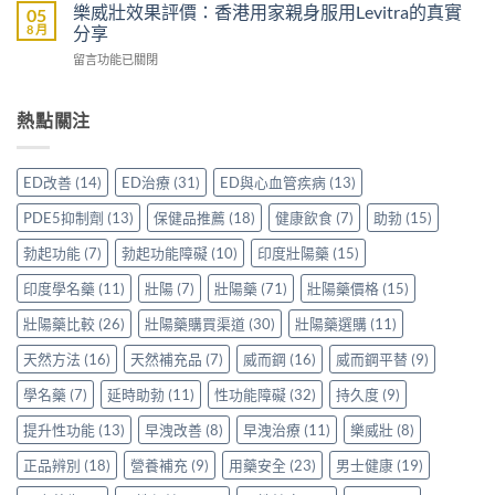
度
好？
樂威壯效果評價：香港用家親身服用Levitra的真實
05
勃
士
雙
一
8 月
分享
加
購
效
文
延
買
在
留言功能已關閉
片
比
時
前
〈樂
哪
較
配
必
威
裡
Sidegra、
方，
讀
壯
熱點關注
買
VI[DK]
香
的
效
先
與
港
注
果
安
保
用
意
評
心？
羅
ED改善
(14)
ED治療
(31)
ED與心血管疾病
(13)
家
事
價：
香
紅
真
項〉
香
港
鑽〉
PDE5抑制劑
(13)
保健品推薦
(18)
健康飲食
(7)
助勃
(15)
實
中
港
用
中
使
用
家
勃起功能
(7)
勃起功能障礙
(10)
印度壯陽藥
(15)
用
家
親
心
親
印度學名藥
(11)
壯陽
(7)
壯陽藥
(71)
壯陽藥價格
(15)
身
得〉
身
分
中
服
壯陽藥比較
(26)
壯陽藥購買渠道
(30)
壯陽藥選購
(11)
享
用
正
天然方法
(16)
天然補充品
(7)
威而鋼
(16)
威而鋼平替
(9)
Levitra
貨
的
渠
學名藥
(7)
延時助勃
(11)
性功能障礙
(32)
持久度
(9)
真
道
實
與
提升性功能
(13)
早洩改善
(8)
早洩治療
(11)
樂威壯
(8)
分
選
享〉
購
正品辨別
(18)
營養補充
(9)
用藥安全
(23)
男士健康
(19)
中
指
南〉