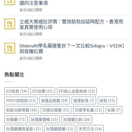
次
正
8 月
讀的注意事項
買
確
在
留言功能已關閉
持
方
〈沒
久
法：
有
液
立威大樂威壯評價：雙效助勃加延時配方，香港用
06
首
醫
要
8 月
家真實使用心得
次
生
注
劑
在
留言功能已關閉
紙
意
量、
〈立
可
什
服
威
以
Sildenafil學名藥邊隻好？一文比較Sidegra、VI[DK]
06
麼？
用
大
買
8 月
與保羅紅鑽
香
時
樂
到
港
間
在
留言功能已關閉
威
威
用
與
〈Sildenafil
壯
而
家
注
學
評
鋼
分
意
名
熱點關注
價：
嗎？
享
事
藥
雙
香
正
項
邊
效
港
貨
一
隻
助
男
ED改善
(14)
ED治療
(31)
ED與心血管疾病
(13)
渠
次
好？
勃
士
道、
看
一
加
購
PDE5抑制劑
(13)
保健品推薦
(18)
健康飲食
(7)
助勃
(15)
價
清〉
文
延
買
錢
中
比
時
勃起功能障礙
(10)
印度壯陽藥
(15)
印度學名藥
(11)
壯陽
(7)
前
與
較
配
必
真
Sidegra、
壯陽藥
(71)
壯陽藥價格
(15)
壯陽藥比較
(26)
方，
讀
實
VI[DK]
香
的
使
與
壯陽藥購買渠道
(31)
壯陽藥選購
(11)
天然方法
(16)
港
注
用