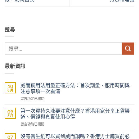
搜尋
最新資訊
威而鋼用法用量正確方法：首次劑量、服用時間與
10
8 月
注意事項一次看清
在
留言功能已關閉
〈威
而
第一次買持久液要注意什麼？香港用家分享正貨渠
09
鋼
8 月
道、價錢與真實使用心得
用
在
留言功能已關閉
法
〈第
用
一
量
沒有醫生紙可以買到威而鋼嗎？香港男士購買前必
07