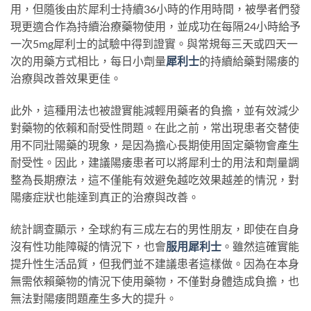
用，但隨後由於犀利士持續36小時的作用時間，被學者們發
現更適合作為持續治療藥物使用，並成功在每隔24小時給予
一次5mg犀利士的試驗中得到證實。與常規每三天或四天一
次的用藥方式相比，每日小劑量
犀利士
的持續給藥對陽痿的
治療與改善效果更佳。
此外，這種用法也被證實能減輕用藥者的負擔，並有效減少
對藥物的依賴和耐受性問題。在此之前，常出現患者交替使
用不同壯陽藥的現象，是因為擔心長期使用固定藥物會產生
耐受性。因此，建議陽痿患者可以將犀利士的用法和劑量調
整為長期療法，這不僅能有效避免越吃效果越差的情況，對
陽痿症狀也能達到真正的治療與改善。
統計調查顯示，全球約有三成左右的男性朋友，即使在自身
沒有性功能障礙的情況下，也會
服用犀利士
。雖然這確實能
提升性生活品質，但我們並不建議患者這樣做。因為在本身
無需依賴藥物的情況下使用藥物，不僅對身體造成負擔，也
無法對陽痿問題產生多大的提升。