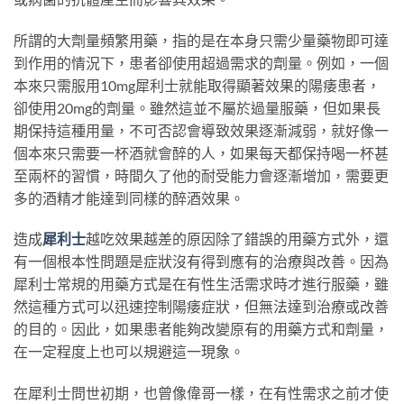
所謂的大劑量頻繁用藥，指的是在本身只需少量藥物即可達
到作用的情況下，患者卻使用超過需求的劑量。例如，一個
本來只需服用10mg犀利士就能取得顯著效果的陽痿患者，
卻使用20mg的劑量。雖然這並不屬於過量服藥，但如果長
期保持這種用量，不可否認會導致效果逐漸減弱，就好像一
個本來只需要一杯酒就會醉的人，如果每天都保持喝一杯甚
至兩杯的習慣，時間久了他的耐受能力會逐漸增加，需要更
多的酒精才能達到同樣的醉酒效果。
造成
犀利士
越吃效果越差的原因除了錯誤的用藥方式外，還
有一個根本性問題是症狀沒有得到應有的治療與改善。因為
犀利士常規的用藥方式是在有性生活需求時才進行服藥，雖
然這種方式可以迅速控制陽痿症狀，但無法達到治療或改善
的目的。因此，如果患者能夠改變原有的用藥方式和劑量，
在一定程度上也可以規避這一現象。
在犀利士問世初期，也曾像偉哥一樣，在有性需求之前才使