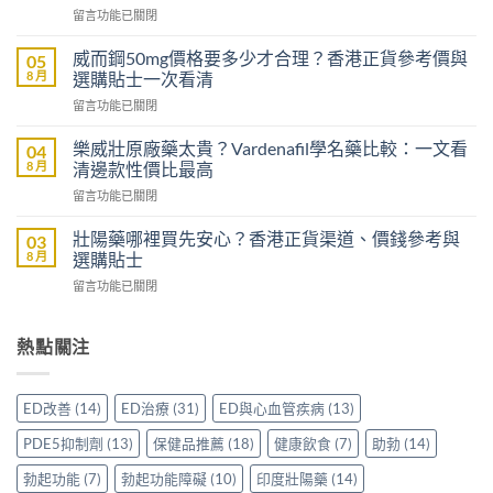
在
留言功能已關閉
片
〈樂
哪
威
裡
威而鋼50mg價格要多少才合理？香港正貨參考價與
05
壯
買
8 月
選購貼士一次看清
效
先
在
留言功能已關閉
果
安
〈威
評
心？
而
價：
樂威壯原廠藥太貴？Vardenafil學名藥比較：一文看
04
香
鋼
香
8 月
清邊款性價比最高
港
50mg
港
用
在
留言功能已關閉
價
用
家
〈樂
格
家
親
威
要
壯陽藥哪裡買先安心？香港正貨渠道、價錢參考與
03
親
身
壯
多
8 月
選購貼士
身
分
原
少
服
享
在
留言功能已關閉
廠
才
用
正
〈壯
藥
合
Levitra
貨
陽
太
理？
的
渠
藥
熱點關注
貴？
香
真
道
哪
Vardenafil
港
實
與
裡
學
正
分
選
買
名
貨
ED改善
(14)
ED治療
(31)
ED與心血管疾病
(13)
享〉
購
先
藥
參
中
指
安
比
考
PDE5抑制劑
(13)
保健品推薦
(18)
健康飲食
(7)
助勃
(14)
南〉
心？
較：
價
中
香
一
勃起功能
(7)
勃起功能障礙
(10)
印度壯陽藥
(14)
與
港