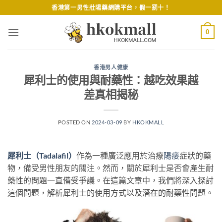
Skip
香港第一男性壯陽藥網購平台，假一罰十！
to
content
0
香港男人健康
犀利士的使用與耐藥性：越吃效果越
差真相揭秘
POSTED ON
2024-03-09
BY
HKOKMALL
犀利士（Tadalafil）
作為一種廣泛應用於治療
陽痿
症狀的藥
物，備受男性朋友的關注。然而，關於犀利士是否會產生耐
藥性的問題一直備受爭議。在這篇文章中，我們將深入探討
這個問題，解析犀利士的使用方式以及潛在的耐藥性問題。