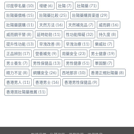
文
選
正
印度學名藥
(10)
增硬
(6)
壯陽
(7)
壯陽藥
(71)
看
購
貨
清
貼
渠
壯陽藥價格
(15)
壯陽藥比較
(25)
壯陽藥購買渠道
(29)
邊
士
道、
款
一
壯陽藥選購
(11)
天然方法
(16)
天然補充品
(7)
威而鋼
(16)
價
性
次
錢
價
看
威而鋼平替
(8)
延時助勃
(11)
性功能障礙
(32)
持久度
(8)
參
比
清〉
考
最
中
提升性功能
(13)
早洩改善
(8)
早洩治療
(11)
樂威壯
(7)
與
高〉
選
中
正品辨別
(17)
營養補充
(9)
用藥安全
(23)
男士健康
(19)
購
貼
男士養生
(7)
男性保健品
(13)
男性健康
(51)
睪固酮
(7)
士〉
中
精力不足
(8)
網購安全
(26)
西地那非
(10)
香港正規壯陽藥
(8)
香港男人
(11)
香港男士
(16)
香港男性保健品
(9)
香港買壯陽藥推薦
(11)