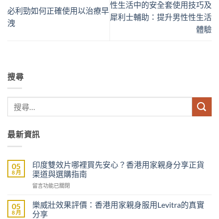
性生活中的安全套使用技巧及
必利勁如何正確使用以治療早
犀利士輔助：提升男性性生活
洩
體驗
搜尋
最新資訊
印度雙效片哪裡買先安心？香港用家親身分享正貨
05
8 月
渠道與選購指南
在
留言功能已關閉
〈印
度
樂威壯效果評價：香港用家親身服用Levitra的真實
05
雙
8 月
分享
效