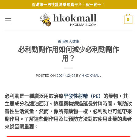
Skip
香港第一男性壯陽藥網購平台，假一罰十！
to
content
0
香港男人健康
必利勁副作用如何減少必利勁副作
用？
POSTED ON
2024-12-09
BY
HKOKMALL
必利勁是一種廣泛用於治療
早發性射精（
PE）
的藥物，其
主要成分為達泊西汀。這種藥物通過延長射精時間，幫助改
善性生活質量。然而，像所有藥物一樣，必利勁也可能帶來
副作用。了解這些副作用及其預防方法對於使用此藥的患者
來說至關重要。