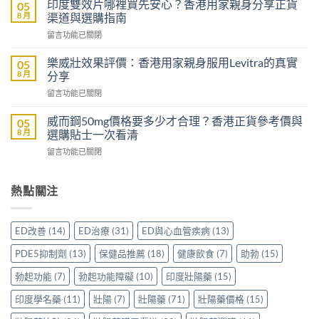
評
印度雙效片哪裡買先安心？香港用家親身分享正貨
05
名
價：
8 月
渠道與選購指南
藥
雙
在
留言功能已關閉
邊
效
〈印
隻
助
度
好？
樂威壯效果評價：香港用家親身服用Levitra的真實
05
勃
雙
一
8 月
分享
加
效
文
延
在
留言功能已關閉
片
比
時
〈樂
哪
較
配
威
裡
威而鋼50mg價格要多少才合理？香港正貨參考價與
05
Sidegra、
方，
壯
買
8 月
選購貼士一次看清
VI[DK]
香
效
先
與
港
在
留言功能已關閉
果
安
保
用
〈威
評
心？
羅
家
而
價：
香
紅
真
鋼
熱點關注
香
港
鑽〉
實
50mg
港
用
中
使
價
用
家
用
格
家
親
ED改善
(14)
ED治療
(31)
ED與心血管疾病
(13)
心
要
親
身
得〉
多
身
分
PDE5抑制劑
(13)
保健品推薦
(18)
健康飲食
(7)
助勃
(15)
中
少
服
享
才
用
勃起功能
(7)
勃起功能障礙
(10)
印度壯陽藥
(15)
正
合
Levitra
貨
理？
印度學名藥
(11)
壯陽
(7)
壯陽藥
(71)
壯陽藥價格
(15)
的
渠
香
真
道