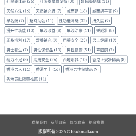
港
壯陽藥比較
(26)
壯陽藥購買渠道
(30)
壯陽藥選購
(11)
實
與
正
分
選
天然方法
(16)
天然補充品
(7)
威而鋼
(16)
威而鋼平替
(9)
貨
享〉
購
參
中
指
學名藥
(7)
延時助勃
(11)
性功能障礙
(32)
持久度
(9)
考
南〉
價
中
提升性功能
(13)
早洩改善
(8)
早洩治療
(11)
樂威壯
(8)
與
選
正品辨別
(17)
營養補充
(9)
用藥安全
(23)
男士健康
(19)
購
貼
男士養生
(7)
男性保健品
(13)
男性健康
(51)
睪固酮
(7)
士
一
精力不足
(8)
網購安全
(26)
西地那非
(10)
香港正規壯陽藥
(8)
次
看
香港男人
(11)
香港男士
(16)
香港男性保健品
(9)
清〉
中
香港買壯陽藥推薦
(11)
聯絡我們
私隱政策
條款政策
退貨換貨
版權所有 2026 ©
hkokmall.com