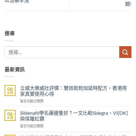
以治療早洩
題!
搜尋
最新資訊
立威大樂威壯評價：雙效助勃加延時配方，香港用
06
8 月
家真實使用心得
在
留言功能已關閉
〈立
威
Sildenafil學名藥邊隻好？一文比較Sidegra、VI[DK]
06
大
8 月
與保羅紅鑽
樂
在
留言功能已關閉
威
〈Sildenafil
壯
學