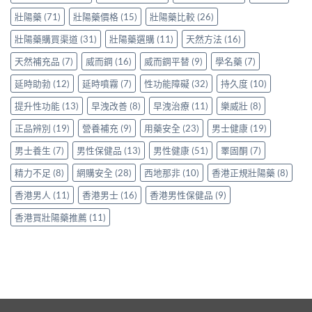
心？
羅
家
事
得〉
香
壯陽藥
(71)
壯陽藥價格
(15)
壯陽藥比較
(26)
紅
真
項〉
中
港
鑽〉
實
中
用
壯陽藥購買渠道
(31)
壯陽藥選購
(11)
天然方法
(16)
中
使
家
用
天然補充品
(7)
威而鋼
(16)
威而鋼平替
(9)
學名藥
(7)
親
心
身
得〉
延時助勃
(12)
延時噴霧
(7)
性功能障礙
(32)
持久度
(10)
分
中
享
提升性功能
(13)
早洩改善
(8)
早洩治療
(11)
樂威壯
(8)
正
貨
正品辨別
(19)
營養補充
(9)
用藥安全
(23)
男士健康
(19)
渠
道
男士養生
(7)
男性保健品
(13)
男性健康
(51)
睪固酮
(7)
與
選
精力不足
(8)
網購安全
(28)
西地那非
(10)
香港正規壯陽藥
(8)
購
指
香港男人
(11)
香港男士
(16)
香港男性保健品
(9)
南〉
中
香港買壯陽藥推薦
(11)