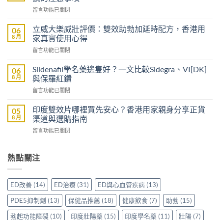
買
在
留言功能已關閉
持
〈沒
久
有
液
立威大樂威壯評價：雙效助勃加延時配方，香港用
06
醫
要
8 月
家真實使用心得
生
注
在
留言功能已關閉
紙
意
〈立
可
什
威
以
Sildenafil學名藥邊隻好？一文比較Sidegra、VI[DK]
06
麼？
大
買
8 月
與保羅紅鑽
香
樂
到
港
在
留言功能已關閉
威
威
用
〈Sildenafil
壯
而
家
學
評
印度雙效片哪裡買先安心？香港用家親身分享正貨
05
鋼
分
名
價：
8 月
渠道與選購指南
嗎？
享
藥
雙
香
正
在
留言功能已關閉
邊
效
港
貨
〈印
隻
助
男
渠
度
好？
勃
士
道、
雙
熱點關注
一
加
購
價
效
文
延
買
錢
片
比
時
前
與
哪
較
配
ED改善
(14)
ED治療
(31)
ED與心血管疾病
(13)
必
真
裡
Sidegra、
方，
讀
實
買
VI[DK]
香
PDE5抑制劑
(13)
保健品推薦
(18)
健康飲食
(7)
助勃
(15)
的
使
先
與
港
注
用
安
保
勃起功能障礙
(10)
印度壯陽藥
(15)
印度學名藥
(11)
壯陽
(7)
用
意
心