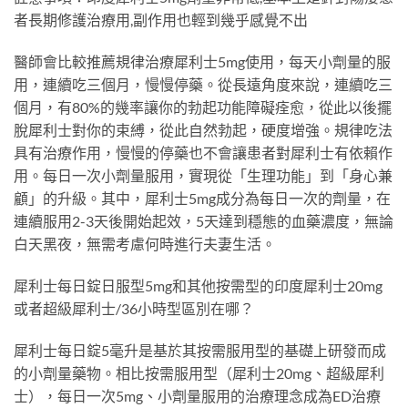
者長期修護治療用,副作用也輕到幾乎感覺不出
醫師會比較推薦規律治療犀利士5mg使用，每天小劑量的服
用，連續吃三個月，慢慢停藥。從長遠角度來說，連續吃三
個月，有80%的幾率讓你的勃起功能障礙痊愈，從此以後擺
脫犀利士對你的束縛，從此自然勃起，硬度增強。規律吃法
具有治療作用，慢慢的停藥也不會讓患者對犀利士有依賴作
用。每日一次小劑量服用，實現從「生理功能」到「身心兼
顧」的升級。其中，犀利士5mg成分為每日一次的劑量，在
連續服用2-3天後開始起效，5天達到穩態的血藥濃度，無論
白天黑夜，無需考慮何時進行夫妻生活。
犀利士每日錠日服型5mg和其他按需型的印度犀利士20mg
或者超級犀利士/36小時型區別在哪？
犀利士每日錠5毫升是基於其按需服用型的基礎上研發而成
的小劑量藥物。相比按需服用型（犀利士20mg、超級犀利
士），每日一次5mg、小劑量服用的治療理念成為ED治療