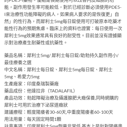
能，副作用發生率可能較低，對於已經診斷必須使用PDE5-
I來治療性功能障礙的病人，如果病人要求的是恢復更」自
然」的性行為，而犀利士5mg每日錠使用可打破原本吃藥才
能性行為的預期焦慮。臨床上的資料也證實：每日使用一次
犀利士5mg效果通常具有良好的耐受性。目前並沒有證據顯
示對治療產生耐藥性或抗藥性。
藥品名稱：犀利士5mg/ 犀利士每日錠/助勃持久副作用小/
最佳療養之選
中文名稱：犀利士每日錠、犀利士5mg每日錠、犀利士
5mg、希愛力5mg
生產廠家：印度桑瑞製藥廠
藥品成份：他達拉非（TADALAFIL）
產品功效：勃起障礙治療及攝護腺肥大癥保養,同時網購的
犀利士可用於治療下泌尿道癥狀
建議療程：輕度陽痿者30-60天,中重度陽痿者60-100天
用法用量：每天固定時間1顆
註意事項：印度犀利士5mg劑量非常低,基本上是針對陽痿患