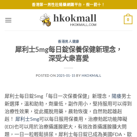
Skip
香港第一男性壯陽藥網購平台，假一罰十！
to
content
0
香港男人健康
犀利士5mg每日錠保養保健新理念，
深受大衆喜愛
POSTED ON
2025-01-15
BY
HKOKMALL
犀利士每日錠5mg「每日一次保養保健」新理念，
陽痿
男士
新選擇，溫和助勃，劑量低，副作用小，堅持服用可以得到
治療性效果，從此擺脫用藥，晨勃恢復，自然勃起雄赳
赳！
犀利士5mg
可以每日服用保養用，治療勃起功能障礙
(ED)也可以用於治療攝護腺肥大，有效改善攝護腺腫大問
題，一日一粒輕鬆排尿。犀利士每日錠已成為美國FDA、歐