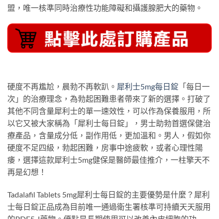
盟，唯一核準同時治療性功能障礙和攝護腺肥大的藥物。
硬度不再尷尬，晨勃不再軟趴。
犀利士5mg每日錠
「每日一
次」的治療理念，為勃起困難患者帶來了新的選擇。打破了
其他不同含量犀利士的單一速效性，可以作為保養服用，所
以它又被大家稱為「犀利士每日錠」，男士助勃首選保健治
療產品，含量成分低，副作用低，更加溫和。男人，假如你
硬度不足四級，勃起困難，房事中途疲軟，或者心理性陽
痿，選擇這款犀利士5mg健保是醫師最佳推介，一柱擎天不
再是幻想！
Tadalafil Tablets 5mg犀利士每日錠的主要優勢是什麼？犀利
士每日錠正品成為目前唯一通過衛生署核準可持續天天服用
的PDE5-I藥物。優點是長期使用可以改善內皮細胞的功