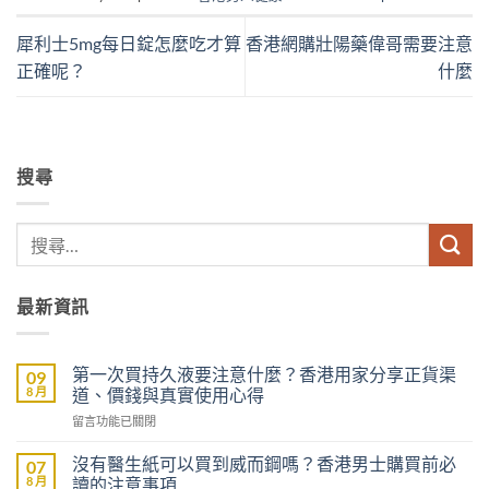
犀利士5mg每日錠怎麼吃才算
香港網購壯陽藥偉哥需要注意
正確呢？
什麼
搜尋
最新資訊
第一次買持久液要注意什麼？香港用家分享正貨渠
09
8 月
道、價錢與真實使用心得
在
留言功能已關閉
〈第
一
沒有醫生紙可以買到威而鋼嗎？香港男士購買前必
07
次
8 月
讀的注意事項