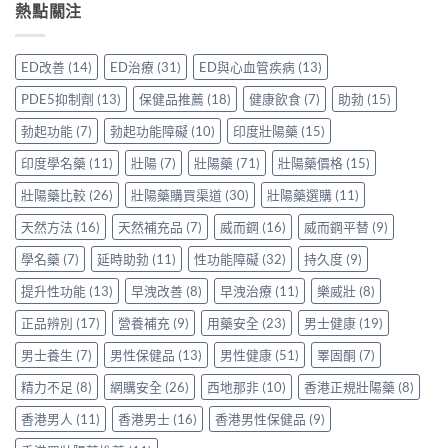
真
鋼
熱點關注
香
港
鑽〉
實
50mg
港
用
中
使
價
用
家
用
格
家
親
ED改善
(14)
ED治療
(31)
ED與心血管疾病
(13)
心
要
親
身
得〉
多
身
分
PDE5抑制劑
(13)
保健品推薦
(18)
健康飲食
(7)
助勃
(15)
中
少
服
享
才
用
勃起功能
(7)
勃起功能障礙
(10)
印度壯陽藥
(15)
正
合
Levitra
貨
理？
印度學名藥
(11)
壯陽
(7)
壯陽藥
(71)
壯陽藥價格
(15)
的
渠
香
真
道
港
壯陽藥比較
(26)
壯陽藥購買渠道
(30)
壯陽藥選購
(11)
實
與
正
分
選
天然方法
(16)
天然補充品
(7)
威而鋼
(16)
威而鋼平替
(9)
貨
享〉
購
參
中
指
學名藥
(7)
延時助勃
(11)
性功能障礙
(32)
持久度
(9)
考
南〉
價
中
提升性功能
(13)
早洩改善
(8)
早洩治療
(11)
樂威壯
(8)
與
選
正品辨別
(17)
營養補充
(9)
用藥安全
(23)
男士健康
(19)
購
貼
男士養生
(7)
男性保健品
(13)
男性健康
(51)
睪固酮
(7)
士
一
精力不足
(8)
網購安全
(26)
西地那非
(10)
香港正規壯陽藥
(8)
次
看
香港男人
(11)
香港男士
(16)
香港男性保健品
(9)
清〉
中