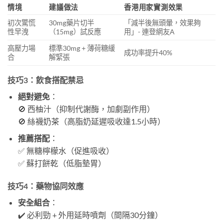
情境
建議做法
香港用家實測效果
初次驚慌
30mg藥片切半
「減半後無頭暈，效果夠
性早洩
（15mg）試反應
用」- 連登網友A
高壓力場
標準30mg + 薄荷糖緩
成功率提升40%
合
解緊張
技巧3：飲食搭配禁忌
絕對避免
：
🚫 西柚汁（抑制代謝酶，加劇副作用）
🚫 絲襪奶茶（高脂奶延遲吸收達1.5小時）
推薦搭配
：
✅ 無糖檸檬水（促進吸收）
✅ 蘇打餅乾（低脂墊胃）
技巧4：藥物協同效應
安全組合
：
✔️ 必利勁 + 外用延時噴劑（間隔30分鐘）