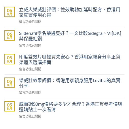
立威大樂威壯評價：雙效助勃加延時配方，香港用
06
8 月
家真實使用心得
在
留言功能已關閉
〈立
威
Sildenafil學名藥邊隻好？一文比較Sidegra、VI[DK]
06
大
8 月
與保羅紅鑽
樂
在
留言功能已關閉
威
〈Sildenafil
壯
學
評
印度雙效片哪裡買先安心？香港用家親身分享正貨
05
名
價：
8 月
渠道與選購指南
藥
雙
在
留言功能已關閉
邊
效
〈印
隻
助
度
好？
樂威壯效果評價：香港用家親身服用Levitra的真實
05
勃
雙
一
8 月
分享
加
效
文
延
在
留言功能已關閉
片
比
時
〈樂
哪
較
配
威
裡
威而鋼50mg價格要多少才合理？香港正貨參考價與
05
Sidegra、
方，
壯
買
8 月
選購貼士一次看清
VI[DK]
香
效
先
與
港
在
留言功能已關閉
果
安
保
用
〈威
評
心？
羅
家
而
價：
香
紅