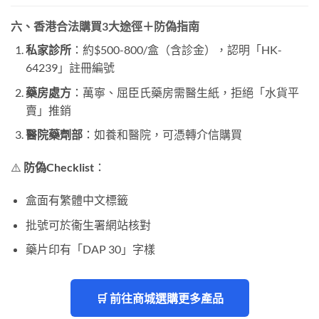
六、香港合法購買3大途徑＋防偽指南
私家診所
：約$500-800/盒（含診金），認明「HK-
64239」註冊編號
藥房處方
：萬寧、屈臣氏藥房需醫生紙，拒絕「水貨平
賣」推銷
醫院藥劑部
：如養和醫院，可憑轉介信購買
⚠️
防偽Checklist
：
盒面有繁體中文標籤
批號可於衞生署網站核對
藥片印有「DAP 30」字樣
🛒 前往商城選購更多產品