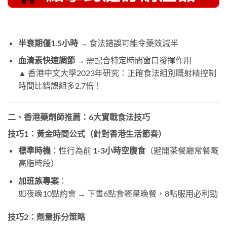
半衰期僅1.5小時
→ 食法錯誤可能令藥效減半
血清素快速調節
→ 需配合特定時間窗口發揮作用
▲ 香港中文大學2023年研究：正確食法組別嘅射精控制
時間比錯誤組多2.7倍！
二、香港藥劑師推薦：6大實戰食法技巧
技巧1：黃金時間公式（針對香港生活節奏）
標準時機
：性行為前
1-3小時空腹食
（避開茶餐廳常餐嘅
高脂時段）
加班族專案
：
如夜晚10點約會 → 下晝6點食輕量晚餐，8點服用必利勁
技巧2：劑量拆分策略