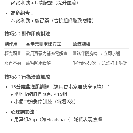
✔️ 必利勁 + L-精胺酸（提升血流）
高危組合
：
⚠️ 必利勁 + 感冒藥（含抗組織胺致嗜睡）
技巧5：副作用應對法
副作用
香港常見處理方式
急症指標
輕微頭暈
飲用寶礦力補充電解質
暈眩伴隨胸痛 → 立即求醫
腸胃不適
薑蜜暖水緩解
嘔吐超過3次 → 急診打止嘔針
技巧6：行為治療加成
15分鐘盆底肌訓練
（適用香港家居狹窄環境）：
▸ 坐地收縮肛門10秒 × 15組
▸ 小便中途急停訓練（每週2次）
心理調節法
：
▸ 用冥想App（如Headspace）減低表現焦慮