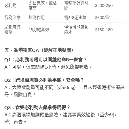
即日見效，靈活
需精準計算時
必利勁
$200-250
度高
間
行為治療
無副作用
需6-8週訓練
$800/堂
局部麻醉
伴侶可能感到
15分鐘起效
$150-180
噴劑
麻木
五、香港獨家QA（破解在地疑問）
Q1：必利勁可唔可以同維他命B一齊食？
A：可以，但需間隔1小時，避免影響吸收。
Q2：跨境深圳買必利勁平啲，安全嗎？
A：大陸版劑量可能不同（如60mg），且未經香港衞生署註
冊，風險自負！
Q3：食完必利勁去桑拿得唔得？
A：高溫環境加劇頭暈風險，建議等藥效過後（至少6小
時）再去。