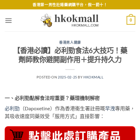
Skip
香港第一男性壯陽藥網購平台，假一罰十！
to
content
0
香港男人健康
【香港必讀】必利勁食法6大技巧！藥
劑師教你避開副作用＋提升持久力
POSTED ON
2025-02-25
BY
HKOKMALL
一、必利勁點解食法咁重要？藥理機制解密
必利勁
（Dapoxetine）作為香港衞生署註冊嘅
早洩
專用藥，
其吸收速度同藥效受「服用方式」直接影響：