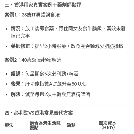
三、香港用家真實案例＋藥劑師點評
案例1
：28歲IT男錯誤食法
情況
：放工後即食藥，跟住同女友食牛腩飯，藥效未發
揮已完事
藥師修正
：提早2小時服藥，改食雲吞麵減少脂肪攝取
案例2
：40歲Sales頻密應酬
錯誤
：每星期食5次必利勁+啤酒
後果
：肝功能指數ALT飆升至80 U/L
解決
：減至每週2次＋轉飲無酒精啤酒
四、必利勁VS香港常見替代方案
適合香港生活嘅
單次成本
療法
缺點
優點
（HKD）