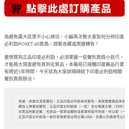
為避免廣大民眾不小心掉坑，小編再次教大家如何分辨印度
必利勁POXET-60真偽，趕緊收藏或周邊轉告！
要想買到正品印度必利勁，必須掌握一些鑒別真假小技巧，
才能極大限度避免買到劣質品，本藥局已接觸印度藥品行業
有將近5年時間，今天就為大家詳細總結下印度必利勁相關
鑒別真假辦法。
色譜、表面光滑度鑒別：正品印度必利勁為亮藍色，表面整體看起來很光
親自上陣嘗試鑒別：正品印度必利勁取（一粒）含在嘴裏大概（35秒）正
劣質品判斷定義：劣質品一般是由麵粉或者澱粉製作而成，所以取（一粒
正品印度必利勁每一板葯表面都會註明企業LOGO、含量以及邊緣可以看