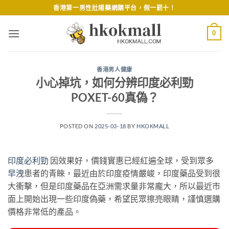
Skip
香港第一男性壯陽藥網購平台，假一罰十！
to
content
0
香港男人健康
小心掉坑，如何分辨印度必利勁
POXET-60真偽？
POSTED ON
2025-03-18
BY
HKOKMALL
印度必利勁
因效果好，價錢實惠已經紅遍全球，受到眾多
早洩
患者的青睞，最近由於印度疫情嚴峻，印度藥品受到很
大衝擊，但是印度藥品在亞洲需求量非常龐大，所以最近市
面上開始出現一些印度偽藥，希望民眾擦亮眼睛，謹慎選購
價格非常低的產品。