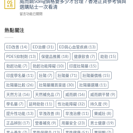
裡
威而鋼50mg價格要多少才合理？香港正貨參考價與
05
Sidegra、
方，
壯
買
8 月
選購貼士一次看清
VI[DK]
香
效
先
與
港
在
留言功能已關閉
果
安
保
用
〈威
評
心？
羅
家
而
價：
香
紅
真
鋼
熱點關注
香
港
鑽〉
實
50mg
港
用
中
使
價
用
家
用
格
家
親
ED改善
(14)
ED治療
(31)
ED與心血管疾病
(13)
心
要
親
身
得〉
多
身
分
PDE5抑制劑
(13)
保健品推薦
(18)
健康飲食
(7)
助勃
(15)
中
少
服
享
才
用
勃起功能
(7)
勃起功能障礙
(10)
印度壯陽藥
(15)
正
合
Levitra
貨
理？
印度學名藥
(11)
壯陽
(7)
壯陽藥
(71)
壯陽藥價格
(15)
的
渠
香
真
道
港
壯陽藥比較
(26)
壯陽藥購買渠道
(30)
壯陽藥選購
(11)
實
與
正
分
選
天然方法
(16)
天然補充品
(7)
威而鋼
(16)
威而鋼平替
(9)
貨
享〉
購
參
中
指
學名藥
(7)
延時助勃
(11)
性功能障礙
(32)
持久度
(9)
考
南〉
價
中
提升性功能
(13)
早洩改善
(8)
早洩治療
(11)
樂威壯
(8)
與
選
正品辨別
(17)
營養補充
(9)
用藥安全
(23)
男士健康
(19)
購
貼
男士養生
(7)
男性保健品
(13)
男性健康
(51)
睪固酮
(7)