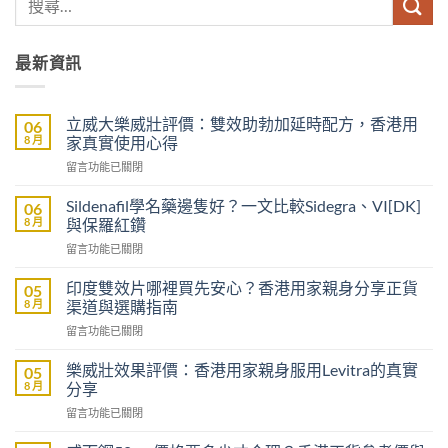
最新資訊
立威大樂威壯評價：雙效助勃加延時配方，香港用
06
8 月
家真實使用心得
在
留言功能已關閉
〈立
威
Sildenafil學名藥邊隻好？一文比較Sidegra、VI[DK]
06
大
8 月
與保羅紅鑽
樂
在
留言功能已關閉
威
〈Sildenafil
壯
學
評
印度雙效片哪裡買先安心？香港用家親身分享正貨
05
名
價：
8 月
渠道與選購指南
藥
雙
在
留言功能已關閉
邊
效
〈印
隻
助
度
好？
樂威壯效果評價：香港用家親身服用Levitra的真實
05
勃
雙
一
8 月
分享
加
效
文
延
在
留言功能已關閉
片
比
時
〈樂
哪
較
配
威