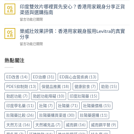
壯
而
學
評
印度雙效片哪裡買先安心？香港用家親身分享正貨
05
鋼
名
價：
8 月
渠道與選購指南
嗎？
藥
雙
香
在
留言功能已關閉
邊
效
港
〈印
隻
助
男
度
好？
樂威壯效果評價：香港用家親身服用Levitra的真實
05
勃
士
雙
一
8 月
分享
加
購
效
文
延
買
在
留言功能已關閉
片
比
時
前
〈樂
哪
較
配
必
威
裡
Sidegra、
方，
讀
壯
熱點關注
買
VI[DK]
香
的
效
先
與
港
注
果
安
保
用
意
評
心？
羅
ED改善
(14)
ED治療
(31)
ED與心血管疾病
(13)
家
事
價：
香
紅
真
項〉
香
港
鑽〉
PDE5抑制劑
(13)
保健品推薦
(18)
健康飲食
(7)
助勃
(15)
實
中
港
用
中
使
用
家
勃起功能
(7)
勃起功能障礙
(10)
印度壯陽藥
(15)
用
家
親
心
親
印度學名藥
(11)
壯陽
(7)
壯陽藥
(71)
壯陽藥價格
(15)
身
得〉
身
分
中
服
壯陽藥比較
(26)
壯陽藥購買渠道
(30)
壯陽藥選購
(11)
享
用
正
天然方法
(16)
天然補充品
(7)
威而鋼
(16)
威而鋼平替
(9)
Levitra
貨
的
渠