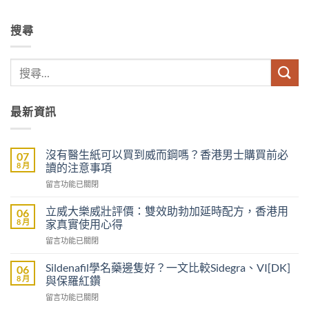
搜尋
最新資訊
沒有醫生紙可以買到威而鋼嗎？香港男士購買前必
07
8 月
讀的注意事項
在
留言功能已關閉
〈沒
有
立威大樂威壯評價：雙效助勃加延時配方，香港用
06
醫
8 月
家真實使用心得
生
在
留言功能已關閉
紙
〈立
可
威
以
Sildenafil學名藥邊隻好？一文比較Sidegra、VI[DK]
06
大
買
8 月
與保羅紅鑽
樂
到
在
留言功能已關閉
威
威
〈Sildenafil