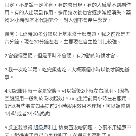
固定，不是說一定就有，有的會出現，有的人感覺不到副作
用。有的人出現副作用，多用幾次後也會逐步減輕消失。藥
物24小時就基本代謝完全，對人體不會產生影響。
還有：1.延時20多分鐘以上基本沒什麼問題，我之前都是五
六分鐘，現在30分鐘左右，主要現在自主控制比較強。
2.會變得更硬，但是平時不會硬，有沖動的時候才會。
3.我一次吃半顆，吃完飯後吃，大概兩個小時以後才開始辦
事。
4.切記服用時一定是空腹。可以飯後2小時左右服用。(因為
空腹服用一般利於吸收起效)。xing生活前兩小時左右服用，
(所以有些朋友如果提前2小時服用效果不理想，可以調整到
1小時或者3小時試試)
5.反正我覺得
超級犀
利士
這東西沒啥問題，心裏不用過意不
去，起碼用了自己心裏舒服了，女朋友也高興了。