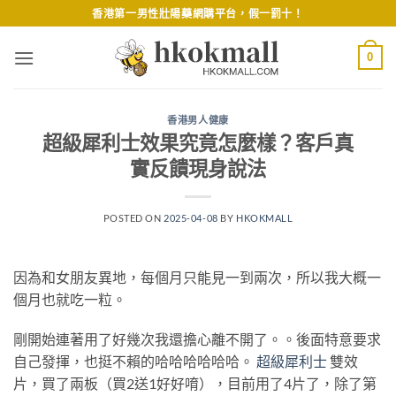
Skip
香港第一男性壯陽藥網購平台，假一罰十！
to
content
0
香港男人健康
超級犀利士效果究竟怎麼樣？客戶真
實反饋現身說法
POSTED ON
2025-04-08
BY
HKOKMALL
因為和女朋友異地，每個月只能見一到兩次，所以我大概一
個月也就吃一粒。
剛開始連著用了好幾次我還擔心離不開了。。後面特意要求
自己發揮，也挺不賴的哈哈哈哈哈哈。
超級犀利士
雙效
片，買了兩板（買2送1好好唷），目前用了4片了，除了第