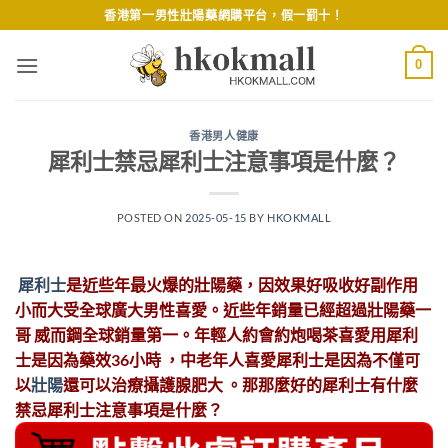
Skip
香港第一男性壯陽藥網購平台，假一罰十！
to
content
0
香港男人健康
犀利士禁忌犀利士注意事項是什麼？
POSTED ON
2025-05-15
BY
HKOKMALL
犀利士
是近些年最火爆的壯陽藥，因效果好吸收好副作用
小而大受全球廣大男性喜愛。近些年銷量已經超過壯陽藥一
哥 威而鋼全球銷量第一。年輕人約會約炮喝茶喜愛用犀利
士是因為藥效36小時 ，中老年人喜愛犀利士是因為不僅可
以
壯陽
還可以治療攝護腺肥大 。那那麼好的犀利士有什麼
禁忌犀利士注意事項是什麼？