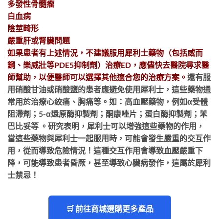
多發性骨髓瘤
白血病
陰莖畸形
嚴重肝或腎臟問題
如果患者有上述情況，不建議服用犀利士藥物（包括威而
鋼、樂威壯等PDE5抑制劑）治療ED，應儘快去醫院尋求醫
師幫助，以便醫師可以選擇其他適合您的治療方案。
還有服
用硝酸甘油或硝酸鹽的患者應避免使用犀利士，這些藥物通
常用於治療心絞痛、胸痛等。如：高血壓藥物，例如α受體
阻滯劑；5-α還原酶抑製劑；酮康唑片；蛋白酶抑製劑；苯
巴比妥等 。研究表明，犀利士可以增強這些藥物的作用，
當這些藥物與犀利士一起服用時，可能會發生嚴重的交互作
用，從而導致危險情況！這種交互作用會導致血壓嚴重下
降，可能導致患者昏厥，甚至導致心臟病發作，這屬於犀利
士禁忌！
🛒 前往商城選購更多產品