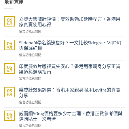
最新資訊
立威大樂威壯評價：雙效助勃加延時配方，香港用
06
8 月
家真實使用心得
在
留言功能已關閉
〈立
威
Sildenafil學名藥邊隻好？一文比較Sidegra、VI[DK]
06
大
8 月
與保羅紅鑽
樂
在
留言功能已關閉
威
〈Sildenafil
壯
學
評
印度雙效片哪裡買先安心？香港用家親身分享正貨
05
名
價：
8 月
渠道與選購指南
藥
雙
在
留言功能已關閉
邊
效
〈印
隻
助
度
好？
樂威壯效果評價：香港用家親身服用Levitra的真實
05
勃
雙
一
8 月
分享
加
效
文
延
在
留言功能已關閉
片
比
時
〈樂
哪
較
配
威
裡
威而鋼50mg價格要多少才合理？香港正貨參考價與
05
Sidegra、
方，
壯
買
8 月
選購貼士一次看清
VI[DK]
香
效
先
與
港
在
留言功能已關閉
果
安
保
用