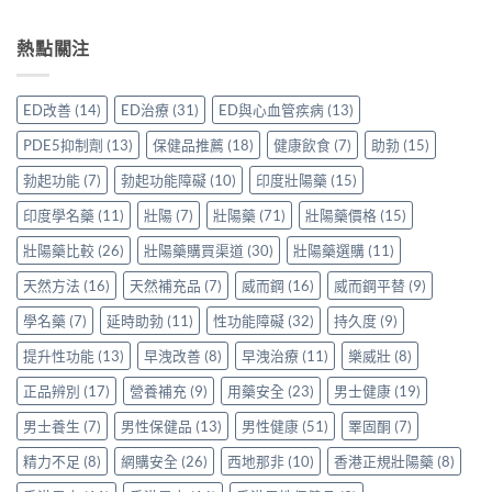
〈威
評
心？
羅
家
而
價：
香
紅
真
鋼
熱點關注
香
港
鑽〉
實
50mg
港
用
中
使
價
用
家
用
格
家
親
ED改善
(14)
ED治療
(31)
ED與心血管疾病
(13)
心
要
親
身
得〉
多
身
分
PDE5抑制劑
(13)
保健品推薦
(18)
健康飲食
(7)
助勃
(15)
中
少
服
享
才
用
勃起功能
(7)
勃起功能障礙
(10)
印度壯陽藥
(15)
正
合
Levitra
貨
理？
印度學名藥
(11)
壯陽
(7)
壯陽藥
(71)
壯陽藥價格
(15)
的
渠
香
真
道
港
壯陽藥比較
(26)
壯陽藥購買渠道
(30)
壯陽藥選購
(11)
實
與
正
分
選
天然方法
(16)
天然補充品
(7)
威而鋼
(16)
威而鋼平替
(9)
貨
享〉
購
參
中
指
學名藥
(7)
延時助勃
(11)
性功能障礙
(32)
持久度
(9)
考
南〉
價
中
提升性功能
(13)
早洩改善
(8)
早洩治療
(11)
樂威壯
(8)
與
選
正品辨別
(17)
營養補充
(9)
用藥安全
(23)
男士健康
(19)
購
貼
男士養生
(7)
男性保健品
(13)
男性健康
(51)
睪固酮
(7)
士
一
精力不足
(8)
網購安全
(26)
西地那非
(10)
香港正規壯陽藥
(8)
次
看