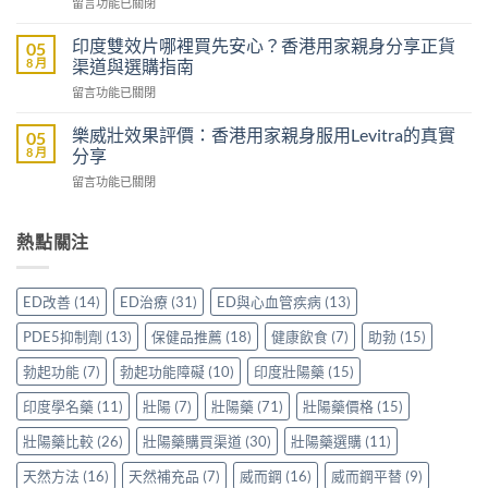
在
留言功能已關閉
威
威
〈Sildenafil
壯
而
學
評
印度雙效片哪裡買先安心？香港用家親身分享正貨
05
鋼
名
價：
8 月
渠道與選購指南
嗎？
藥
雙
香
在
留言功能已關閉
邊
效
港
〈印
隻
助
男
度
好？
樂威壯效果評價：香港用家親身服用Levitra的真實
05
勃
士
雙
一
8 月
分享
加
購
效
文
延
買
在
留言功能已關閉
片
比
時
前
〈樂
哪
較
配
必
威
裡
Sidegra、
方，
讀
壯
熱點關注
買
VI[DK]
香
的
效
先
與
港
注
果
安
保
用
意
評
心？
羅
ED改善
(14)
ED治療
(31)
ED與心血管疾病
(13)
家
事
價：
香
紅
真
項〉
香
港
鑽〉
PDE5抑制劑
(13)
保健品推薦
(18)
健康飲食
(7)
助勃
(15)
實
中
港
用
中
使
用
家
勃起功能
(7)
勃起功能障礙
(10)
印度壯陽藥
(15)
用
家
親
心
親
印度學名藥
(11)
壯陽
(7)
壯陽藥
(71)
壯陽藥價格
(15)
身
得〉
身
分
中
服
壯陽藥比較
(26)
壯陽藥購買渠道
(30)
壯陽藥選購
(11)
享
用
正
天然方法
(16)
天然補充品
(7)
威而鋼
(16)
威而鋼平替
(9)
Levitra
貨