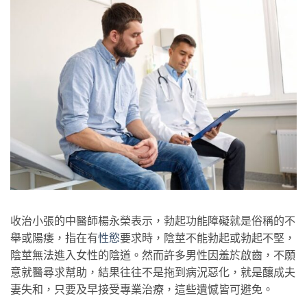
收治小張的中醫師楊永榮表示，勃起功能障礙就是俗稱的不
舉或陽痿，指在有
性慾
要求時，陰莖不能勃起或勃起不堅，
陰莖無法進入女性的陰道。然而許多男性因羞於啟齒，不願
意就醫尋求幫助，結果往往不是拖到病況惡化，就是釀成夫
妻失和，只要及早接受專業治療，這些遺憾皆可避免。