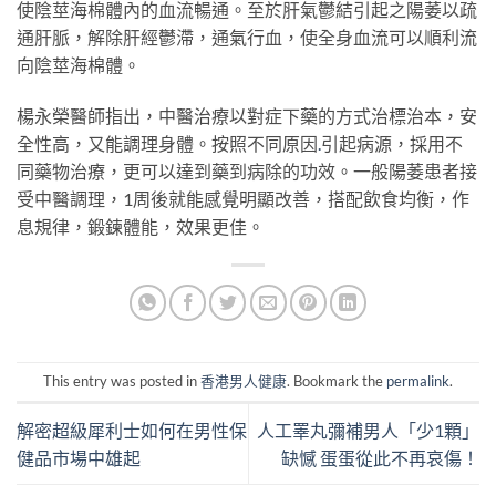
使陰莖海棉體內的血流暢通。至於肝氣鬱結引起之陽萎以疏
通肝脈，解除肝經鬱滯，通氣行血，使全身血流可以順利流
向陰莖海棉體。
楊永榮醫師指出，中醫治療以對症下藥的方式治標治本，安
全性高，又能調理身體。按照不同原因
.
引起病源，採用不
同藥物治療，更可以達到藥到病除的功效。一般陽萎患者接
受中醫調理，1周後就能感覺明顯改善，搭配飲食均衡，作
息規律，鍛鍊體能，效果更佳。
This entry was posted in
香港男人健康
. Bookmark the
permalink
.
解密超級犀利士如何在男性保
人工睪丸彌補男人「少1顆」
健品市場中雄起
缺憾 蛋蛋從此不再哀傷！