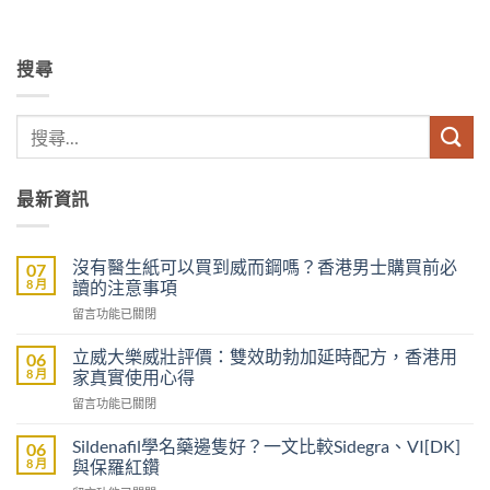
搜尋
最新資訊
沒有醫生紙可以買到威而鋼嗎？香港男士購買前必
07
8 月
讀的注意事項
在
留言功能已關閉
〈沒
有
立威大樂威壯評價：雙效助勃加延時配方，香港用
06
醫
8 月
家真實使用心得
生
在
留言功能已關閉
紙
〈立
可
威
以
Sildenafil學名藥邊隻好？一文比較Sidegra、VI[DK]
06
大
買
8 月
與保羅紅鑽
樂
到