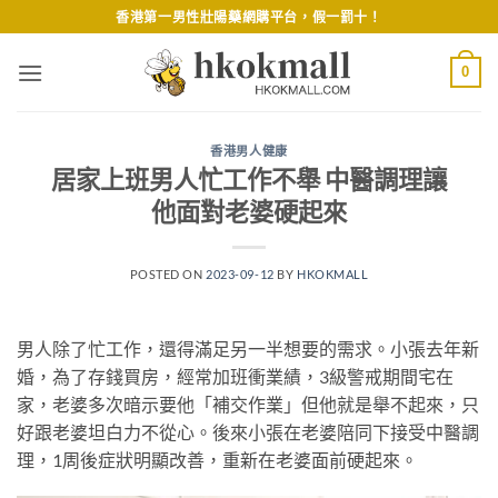
Skip
香港第一男性壯陽藥網購平台，假一罰十！
to
content
0
香港男人健康
居家上班男人忙工作不舉 中醫調理讓
他面對老婆硬起來
POSTED ON
2023-09-12
BY
HKOKMALL
男人除了忙工作，還得滿足另一半想要的需求。小張去年新
婚，為了存錢買房，經常加班衝業績，3級警戒期間宅在
家，老婆多次暗示要他「補交作業」但他就是舉不起來，只
好跟老婆坦白力不從心。後來小張在老婆陪同下接受中醫調
理，1周後症狀明顯改善，重新在老婆面前硬起來。