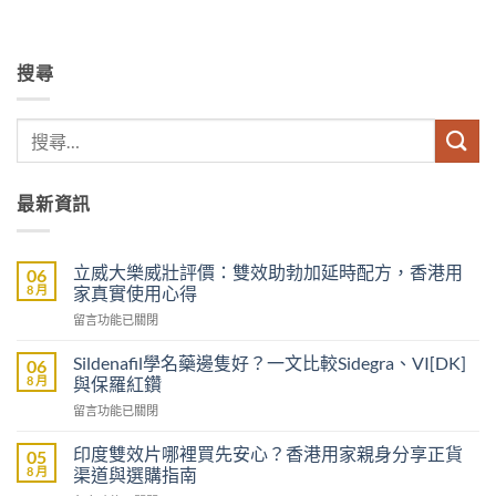
搜尋
最新資訊
立威大樂威壯評價：雙效助勃加延時配方，香港用
06
8 月
家真實使用心得
在
留言功能已關閉
〈立
威
Sildenafil學名藥邊隻好？一文比較Sidegra、VI[DK]
06
大
8 月
與保羅紅鑽
樂
在
留言功能已關閉
威
〈Sildenafil
壯
學
評
印度雙效片哪裡買先安心？香港用家親身分享正貨
05
名
價：
8 月
渠道與選購指南
藥
雙