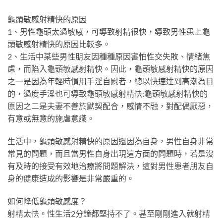
龜頭敏感射精快的原因
1、男性龜頭太過敏感，可導致射精很快，導致男性患上龜
頭敏感射精快的原因比較多。
2、生活中某些男性朋友因種種原因害怕性交失敗、情緒焦
慮，而陷入龜頭敏感射精快。因此，龜頭敏感射精快的原因
之一是因為年輕時慣用手淫自慰者，總以快速達到高潮為目
的，過度手淫也可導致龜頭敏感射精快;龜頭敏感射精快的
原因之二是夫妻不善於默契配合，感情不融，對配偶厭惡，
有意或無意的施虐意識。
生活中，龜頭敏感射精快的原因還因為自身，男性自身非常
常見的問題，而且當男性自身出現這方面的問題時，若是沒
有及時的接受有效地治療將問題解決，這對男性患者朋友自
身的健康造成的影響是非常嚴重的。
如何降低龜頭敏感度？
射精太快。性生活2分鐘都堅持不了。甚至剛剛進入就射精