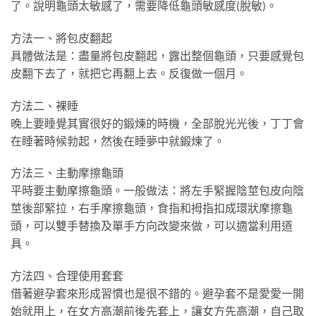
了。說明龜頭太敏感了，需要降低龜頭敏感度(脫敏)。
方法一、將包皮翻起
具體做法是：盡量將包皮翻起，露出整個龜頭，只要感覺包
皮翻下去了，就把它再翻上去。反復做一個月。
方法二、裸睡
晚上要睡覺其實很好的鍛煉的時機，全部脫光光後，丁丁會
在睡著時候勃起，然後在睡夢中就鍛煉了。
方法三、主動摩擦龜頭
平時要主動摩擦龜頭。一般做法：將左手緊握陰莖包皮向陰
莖後部緊拉，右手摩擦龜頭，食指和拇指扣成環狀摩擦龜
頭，可以雙手替換及單手方向改變來做，可以適當利用道
具。
方法四、合理使用套套
借著避孕套來形成習慣也是很不錯的。避孕套不是愛愛一開
始就用上，在女方高潮前後先套上，讓女方先高潮，自己取