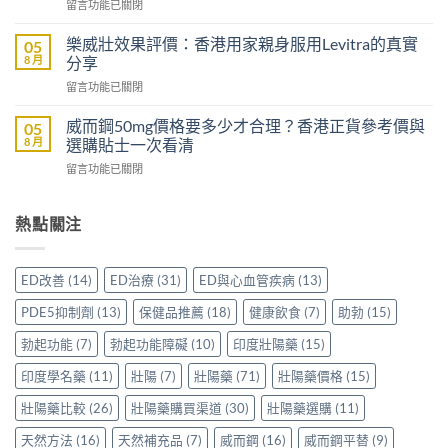
在
留言功能已關閉
邊
效
〈印
隻
助
度
好？
樂威壯效果評價：香港用家親身服用Levitra的真實
05
勃
雙
一
8 月
分享
加
效
文
延
在
留言功能已關閉
片
比
時
〈樂
哪
較
配
威
裡
威而鋼50mg價格要多少才合理？香港正貨參考價與
05
Sidegra、
方，
壯
買
8 月
選購貼士一次看清
VI[DK]
香
效
先
與
港
在
留言功能已關閉
果
安
保
用
〈威
評
心？
羅
家
而
價：
香
紅
真
鋼
熱點關注
香
港
鑽〉
實
50mg
港
用
中
使
價
用
家
用
格
家
親
ED改善
(14)
ED治療
(31)
ED與心血管疾病
(13)
心
要
親
身
得〉
多
身
分
PDE5抑制劑
(13)
保健品推薦
(18)
健康飲食
(7)
助勃
(15)
中
少
服
享
才
用
勃起功能
(7)
勃起功能障礙
(10)
印度壯陽藥
(15)
正
合
Levitra
貨
理？
印度學名藥
(11)
壯陽
(7)
壯陽藥
(71)
壯陽藥價格
(15)
的
渠
香
真
道
港
壯陽藥比較
(26)
壯陽藥購買渠道
(30)
壯陽藥選購
(11)
實
與
正
分
選
天然方法
(16)
天然補充品
(7)
威而鋼
(16)
威而鋼平替
(9)
貨
享〉
購