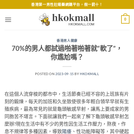
Skip
香港第一男性壯陽藥網購平台，假一罰十！
to
content
0
香港男人健康
70%的男人都試過啪著啪著就“軟了”，
你尷尬嗎？
POSTED ON
2023-09-15
BY
HKOKMALL
在這個人流穿梭的都市中，生活節奏已經不容的上班族有片
刻的鍛煉，每天的加班和久坐致使很多年輕白領早早就有生
殖疾病，最為常見的就是龜頭敏感早射，讓馬上要成家的男
同胞苦不堪言。下面就讓我們一起來了解下龜頭敏感早射怎
麼辦?現在生活中有不少的男性因生活工作壓力，熬夜，作
息不規律等多種因素，導致
陽痿
、性功能障礙等，其中硬起