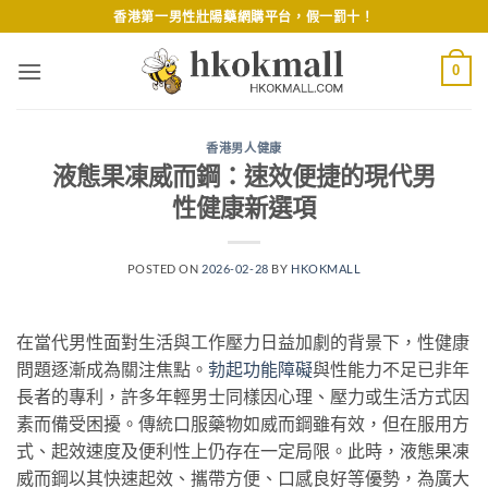
Skip
香港第一男性壯陽藥網購平台，假一罰十！
to
content
0
香港男人健康
液態果凍威而鋼：速效便捷的現代男
性健康新選項
POSTED ON
2026-02-28
BY
HKOKMALL
在當代男性面對生活與工作壓力日益加劇的背景下，性健康
問題逐漸成為關注焦點。
勃起功能障礙
與性能力不足已非年
長者的專利，許多年輕男士同樣因心理、壓力或生活方式因
素而備受困擾。傳統口服藥物如威而鋼雖有效，但在服用方
式、起效速度及便利性上仍存在一定局限。此時，液態果凍
威而鋼以其快速起效、攜帶方便、口感良好等優勢，為廣大