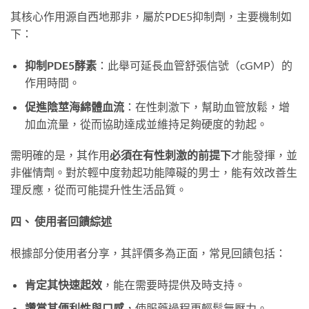
其核心作用源自西地那非，屬於PDE5抑制劑，主要機制如
下：
抑制PDE5酵素
：此舉可延長血管舒張信號（cGMP）的
作用時間。
促進陰莖海綿體血流
：在性刺激下，幫助血管放鬆，增
加血流量，從而協助達成並維持足夠硬度的勃起。
需明確的是，其作用
必須在有性刺激的前提下
才能發揮，並
非催情劑。對於輕中度勃起功能障礙的男士，能有效改善生
理反應，從而可能提升性生活品質。
四、 使用者回饋綜述
根據部分使用者分享，其評價多為正面，常見回饋包括：
肯定其快速起效
，能在需要時提供及時支持。
讚賞其便利性與口感
，使服藥過程更輕鬆無壓力。