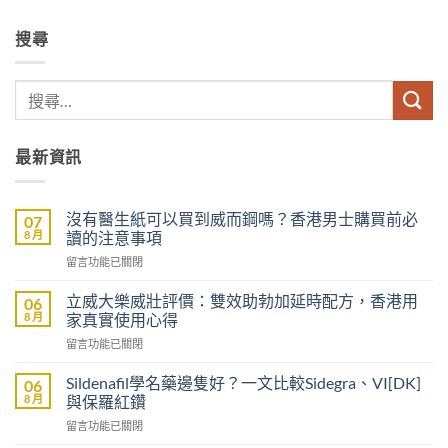
搜尋
最新資訊
沒有醫生紙可以買到威而鋼嗎？香港男士購買前必
07
8 月
讀的注意事項
在
留言功能已關閉
〈沒
有
立威大樂威壯評價：雙效助勃加延時配方，香港用
06
醫
8 月
家真實使用心得
生
在
留言功能已關閉
紙
〈立
可
威
以
Sildenafil學名藥邊隻好？一文比較Sidegra、VI[DK]
06
大
買
8 月
與保羅紅鑽
樂
到
在
留言功能已關閉
威
威
〈Sildenafil
壯
而