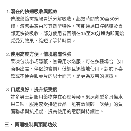
潛在的快速吸收與起效
傳統藥錠需經腸胃道分解吸收，起效時間約30至60分
鐘。液態果凍由於其劑型特性，可能通過口腔黏膜及胃
部更快被吸收，部分使用者回饋在
15至20分鐘內
即開始
感受到效果，縮短了等待時間。
使用高度方便，情境適應性強
果凍包裝小巧隱蔽，無需用水送服，可在多種場合（如
商務出差、伴侶約會前）低調且迅速地使用。對於不喜
歡或不便吞服藥片的男士而言，是更為友善的選擇。
口感良好，提升接受度
許多男士對服用藥物存在心理障礙。果凍劑型多具備水
果口味，服用感受接近食品，能有效減輕「吃藥」的負
面聯想與抗拒感，提高使用的意願與持續性。
三、 藥理機制與預期功效