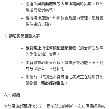
應避免與
高脂肪餐
或
大量酒精
同時攝取，以免
延遲或減弱藥效。
維持規律運動、均衡飲食及壓力管理，是維護
性健康的基础。
禁忌與高風險人群
絕對禁止
與任何
硝酸鹽類藥物
（如治療心絞痛
的硝化甘油）合用。
患有嚴重心血管疾病、嚴重肝腎功能不全、對
成分過敏者，不應使用。
用藥前，特別是本身有慢性病或正在服用其他
藥物者，
務必諮詢醫生
。
六、 總結
液態果凍威而鋼代表了一種劑型上的創新，它在保留經典成