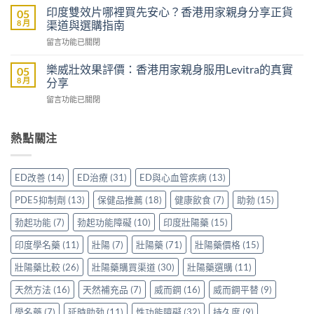
學
評
印度雙效片哪裡買先安心？香港用家親身分享正貨
05
鋼
名
價：
8 月
渠道與選購指南
嗎？
藥
雙
香
在
留言功能已關閉
邊
效
港
〈印
隻
助
男
度
好？
樂威壯效果評價：香港用家親身服用Levitra的真實
05
勃
士
雙
一
8 月
分享
加
購
效
文
延
買
在
留言功能已關閉
片
比
時
前
〈樂
哪
較
配
必
威
裡
Sidegra、
方，
讀
壯
熱點關注
買
VI[DK]
香
的
效
先
與
港
注
果
安
保
用
意
評
心？
羅
ED改善
(14)
ED治療
(31)
ED與心血管疾病
(13)
家
事
價：
香
紅
真
項〉
香
港
鑽〉
PDE5抑制劑
(13)
保健品推薦
(18)
健康飲食
(7)
助勃
(15)
實
中
港
用
中
使
用
家
勃起功能
(7)
勃起功能障礙
(10)
印度壯陽藥
(15)
用
家
親
心
親
印度學名藥
(11)
壯陽
(7)
壯陽藥
(71)
壯陽藥價格
(15)
身
得〉
身
分
中
服
壯陽藥比較
(26)
壯陽藥購買渠道
(30)
壯陽藥選購
(11)
享
用
正
天然方法
(16)
天然補充品
(7)
威而鋼
(16)
威而鋼平替
(9)
Levitra
貨
的
渠
學名藥
(7)
延時助勃
(11)
性功能障礙
(32)
持久度
(9)
真